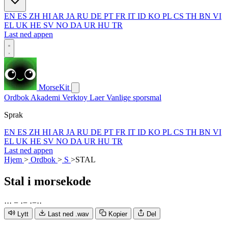
EN
ES
ZH
HI
AR
JA
RU
DE
PT
FR
IT
ID
KO
PL
CS
TH
BN
VI
EL
UK
HE
SV
NO
DA
UR
HU
TR
Last ned appen
MorseKit
Ordbok
Akademi
Verktoy
Laer
Vanlige sporsmal
Sprak
EN
ES
ZH
HI
AR
JA
RU
DE
PT
FR
IT
ID
KO
PL
CS
TH
BN
VI
EL
UK
HE
SV
NO
DA
UR
HU
TR
Last ned appen
Hjem
>
Ordbok
>
S
>
STAL
Stal
i morsekode
·
·
·
−
·
−
·
−
·
·
Lytt
Last ned .wav
Kopier
Del