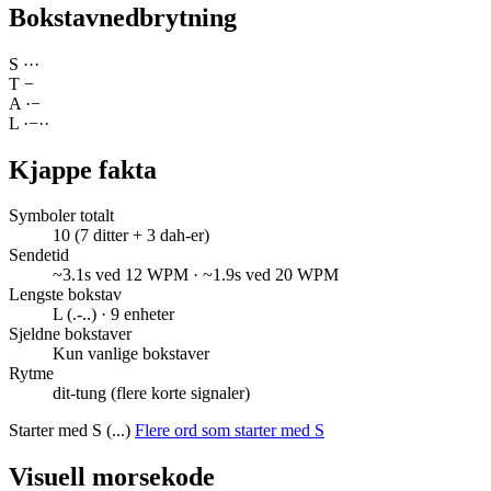
Bokstavnedbrytning
S
·
·
·
T
−
A
·
−
L
·
−
·
·
Kjappe fakta
Symboler totalt
10 (7 ditter + 3 dah-er)
Sendetid
~3.1s ved 12 WPM · ~1.9s ved 20 WPM
Lengste bokstav
L (.-..) · 9 enheter
Sjeldne bokstaver
Kun vanlige bokstaver
Rytme
dit-tung (flere korte signaler)
Starter med S (...)
Flere ord som starter med S
Visuell morsekode