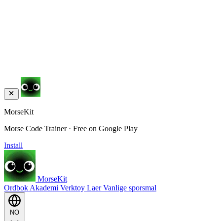
MorseKit
Morse Code Trainer · Free on Google Play
Install
MorseKit
Ordbok
Akademi
Verktoy
Laer
Vanlige sporsmal
NO