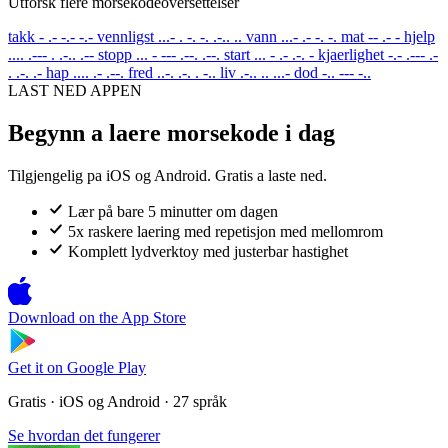
Utforsk flere morsekodeoversettelser
takk
- .- -.- -.-
vennligst
...- . -. -. .-.. ..
vann
...- .- -. -.
mat
-- .- -
hjelp
.... .--- . .-.. .--
stopp
... - --- .--. .--.
start
... - .- .-. -
kjaerlighet
-.- .--- .-
. .-. .-
hap
.... .- .--.
fred
..-. .-. . -..
liv
.-.. .. ...-
dod
-.. --- -..
LAST NED APPEN
Begynn a laere morsekode i dag
Tilgjengelig pa iOS og Android. Gratis a laste ned.
Lær på bare 5 minutter om dagen
5x raskere laering med repetisjon med mellomrom
Komplett lydverktoy med justerbar hastighet
Download on the
App Store
Get it on
Google Play
Gratis · iOS og Android · 27 språk
Se hvordan det fungerer