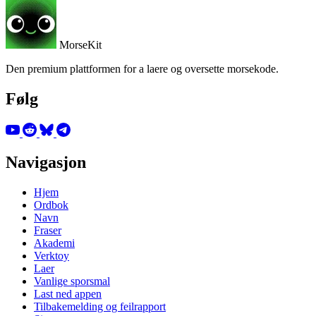
MorseKit
Den premium plattformen for a laere og oversette morsekode.
Følg
Navigasjon
Hjem
Ordbok
Navn
Fraser
Akademi
Verktoy
Laer
Vanlige sporsmal
Last ned appen
Tilbakemelding og feilrapport