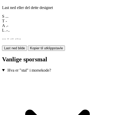
Last ned eller del dette designet
S
...
T
-
A
.-
L
.-..
·
·
·
−
·
−
·
−
·
·
Last ned bilde
Kopier til utklippstavle
Vanlige sporsmal
Hva er "stal" i morsekode?