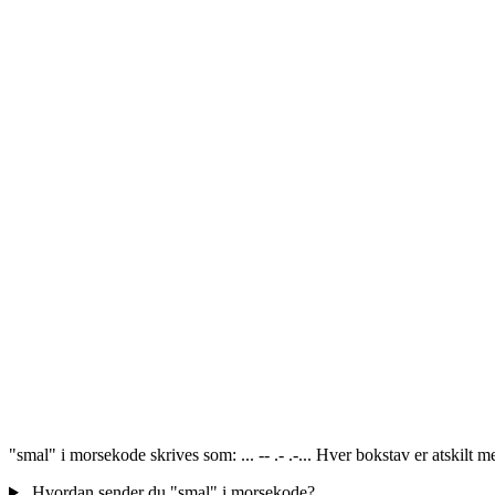
"smal" i morsekode skrives som: ... -- .- .-... Hver bokstav er atskilt
Hvordan sender du "smal" i morsekode?