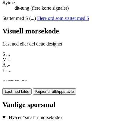
Rytme
dit-tung (flere korte signaler)
Starter med S (...)
Flere ord som starter med S
Visuell morsekode
Last ned eller del dette designet
S
...
M
--
A
.-
L
.-..
·
·
·
−
−
·
−
·
−
·
·
Last ned bilde
Kopier til utklippstavle
Vanlige sporsmal
Hva er "smal" i morsekode?