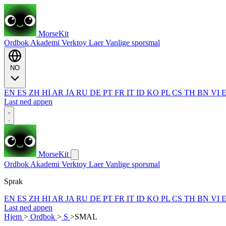
MorseKit
Ordbok
Akademi
Verktoy
Laer
Vanlige sporsmal
NO
EN
ES
ZH
HI
AR
JA
RU
DE
PT
FR
IT
ID
KO
PL
CS
TH
BN
VI
Last ned appen
MorseKit
Ordbok
Akademi
Verktoy
Laer
Vanlige sporsmal
Sprak
EN
ES
ZH
HI
AR
JA
RU
DE
PT
FR
IT
ID
KO
PL
CS
TH
BN
VI
Last ned appen
Hjem
>
Ordbok
>
S
>
SMAL