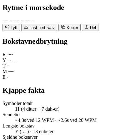
Rytme
i morsekode
·
−
·
−
·
−
−
−
−
−
·
Lytt
Last ned .wav
Kopier
Del
Bokstavnedbrytning
R
·
−
·
Y
−
·
−
−
T
−
M
−
−
E
·
Kjappe fakta
Symboler totalt
11 (4 ditter + 7 dah-er)
Sendetid
~4.3s ved 12 WPM · ~2.6s ved 20 WPM
Lengste bokstav
Y (-.--) · 13 enheter
Sjeldne bokstaver