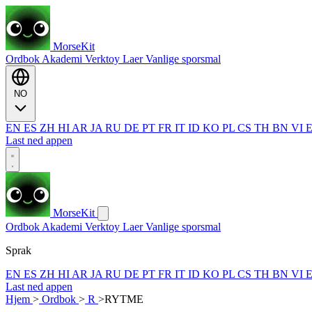
MorseKit
Ordbok
Akademi
Verktoy
Laer
Vanlige sporsmal
NO
EN
ES
ZH
HI
AR
JA
RU
DE
PT
FR
IT
ID
KO
PL
CS
TH
BN
VI
Last ned appen
MorseKit
Ordbok
Akademi
Verktoy
Laer
Vanlige sporsmal
Sprak
EN
ES
ZH
HI
AR
JA
RU
DE
PT
FR
IT
ID
KO
PL
CS
TH
BN
VI
Last ned appen
Hjem
>
Ordbok
>
R
>
RYTME