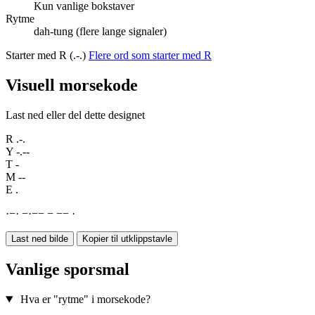
Kun vanlige bokstaver
Rytme
dah-tung (flere lange signaler)
Starter med R (.-.)
Flere ord som starter med R
Visuell morsekode
Last ned eller del dette designet
R
.-.
Y
-.--
T
-
M
--
E
.
·
−
·
−
·
−
−
−
−
−
·
Last ned bilde
Kopier til utklippstavle
Vanlige sporsmal
Hva er "rytme" i morsekode?