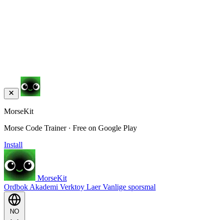
MorseKit
Morse Code Trainer · Free on Google Play
Install
MorseKit
Ordbok
Akademi
Verktoy
Laer
Vanlige sporsmal
NO