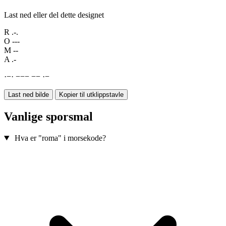
Last ned eller del dette designet
R
.-.
O
---
M
--
A
.-
·
−
·
−
−
−
−
−
·
−
Last ned bilde
Kopier til utklippstavle
Vanlige sporsmal
Hva er "roma" i morsekode?