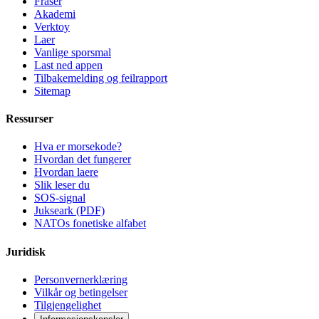
Fraser
Akademi
Verktoy
Laer
Vanlige sporsmal
Last ned appen
Tilbakemelding og feilrapport
Sitemap
Ressurser
Hva er morsekode?
Hvordan det fungerer
Hvordan laere
Slik leser du
SOS-signal
Jukseark (PDF)
NATOs fonetiske alfabet
Juridisk
Personvernerklæring
Vilkår og betingelser
Tilgjengelighet