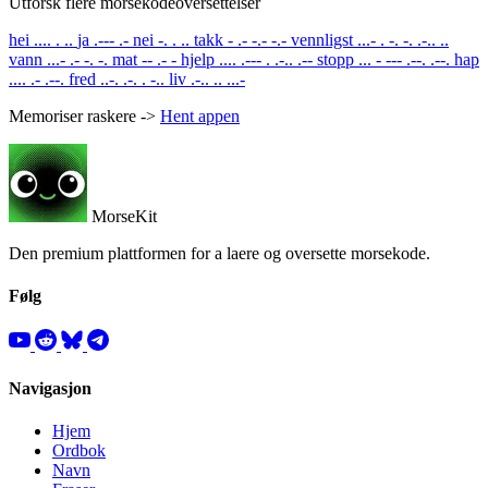
Utforsk flere morsekodeoversettelser
hei
.... . ..
ja
.--- .-
nei
-. . ..
takk
- .- -.- -.-
vennligst
...- . -. -. .-.. ..
vann
...- .- -. -.
mat
-- .- -
hjelp
.... .--- . .-.. .--
stopp
... - --- .--. .--.
hap
.... .- .--.
fred
..-. .-. . -..
liv
.-.. .. ...-
Memoriser raskere ->
Hent appen
MorseKit
Den premium plattformen for a laere og oversette morsekode.
Følg
Navigasjon
Hjem
Ordbok
Navn