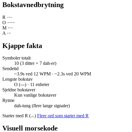
Bokstavnedbrytning
R
·
−
·
O
−
−
−
M
−
−
A
·
−
Kjappe fakta
Symboler totalt
10 (3 ditter + 7 dah-er)
Sendetid
~3.9s ved 12 WPM · ~2.3s ved 20 WPM
Lengste bokstav
O (---) · 11 enheter
Sjeldne bokstaver
Kun vanlige bokstaver
Rytme
dah-tung (flere lange signaler)
Starter med R (.-.)
Flere ord som starter med R
Visuell morsekode