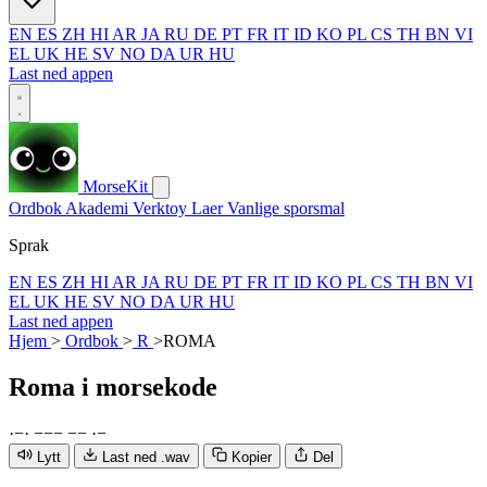
EN
ES
ZH
HI
AR
JA
RU
DE
PT
FR
IT
ID
KO
PL
CS
TH
BN
VI
EL
UK
HE
SV
NO
DA
UR
HU
Last ned appen
MorseKit
Ordbok
Akademi
Verktoy
Laer
Vanlige sporsmal
Sprak
EN
ES
ZH
HI
AR
JA
RU
DE
PT
FR
IT
ID
KO
PL
CS
TH
BN
VI
EL
UK
HE
SV
NO
DA
UR
HU
Last ned appen
Hjem
>
Ordbok
>
R
>
ROMA
Roma
i morsekode
·
−
·
−
−
−
−
−
·
−
Lytt
Last ned .wav
Kopier
Del