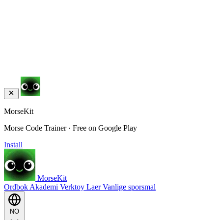
MorseKit
Morse Code Trainer · Free on Google Play
Install
MorseKit
Ordbok
Akademi
Verktoy
Laer
Vanlige sporsmal
NO