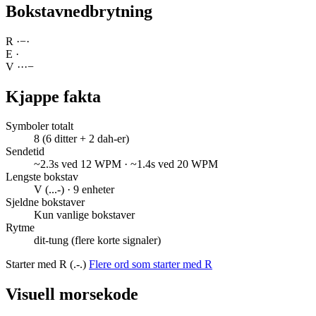
Bokstavnedbrytning
R
·
−
·
E
·
V
·
·
·
−
Kjappe fakta
Symboler totalt
8 (6 ditter + 2 dah-er)
Sendetid
~2.3s ved 12 WPM · ~1.4s ved 20 WPM
Lengste bokstav
V (...-) · 9 enheter
Sjeldne bokstaver
Kun vanlige bokstaver
Rytme
dit-tung (flere korte signaler)
Starter med R (.-.)
Flere ord som starter med R
Visuell morsekode