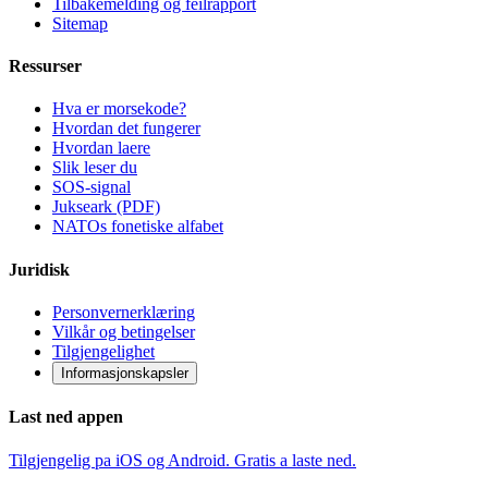
Tilbakemelding og feilrapport
Sitemap
Ressurser
Hva er morsekode?
Hvordan det fungerer
Hvordan laere
Slik leser du
SOS-signal
Jukseark (PDF)
NATOs fonetiske alfabet
Juridisk
Personvernerklæring
Vilkår og betingelser
Tilgjengelighet
Informasjonskapsler
Last ned appen
Tilgjengelig pa iOS og Android. Gratis a laste ned.