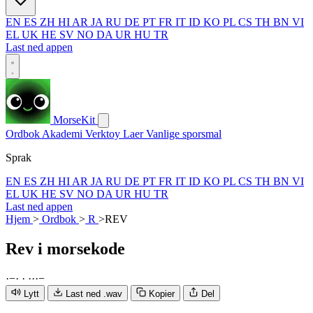
EN
ES
ZH
HI
AR
JA
RU
DE
PT
FR
IT
ID
KO
PL
CS
TH
BN
VI
EL
UK
HE
SV
NO
DA
UR
HU
TR
Last ned appen
MorseKit
Ordbok
Akademi
Verktoy
Laer
Vanlige sporsmal
Sprak
EN
ES
ZH
HI
AR
JA
RU
DE
PT
FR
IT
ID
KO
PL
CS
TH
BN
VI
EL
UK
HE
SV
NO
DA
UR
HU
TR
Last ned appen
Hjem
>
Ordbok
>
R
>
REV
Rev
i morsekode
·
−
·
·
·
·
·
−
Lytt
Last ned .wav
Kopier
Del