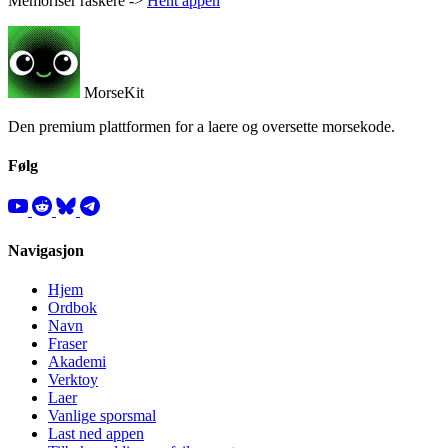
Memoriser raskere ->
Hent appen
MorseKit
Den premium plattformen for a laere og oversette morsekode.
Følg
Navigasjon
Hjem
Ordbok
Navn
Fraser
Akademi
Verktoy
Laer
Vanlige sporsmal
Last ned appen