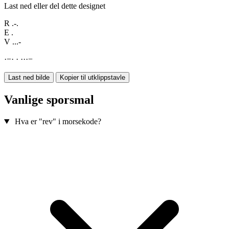
Last ned eller del dette designet
R
.-.
E
.
V
...-
·
−
·
·
·
·
·
−
Last ned bilde
Kopier til utklippstavle
Vanlige sporsmal
Hva er "rev" i morsekode?