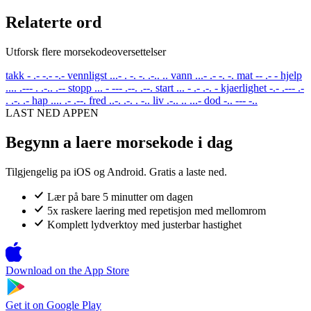
Relaterte ord
Utforsk flere morsekodeoversettelser
takk
- .- -.- -.-
vennligst
...- . -. -. .-.. ..
vann
...- .- -. -.
mat
-- .- -
hjelp
.... .--- . .-.. .--
stopp
... - --- .--. .--.
start
... - .- .-. -
kjaerlighet
-.- .--- .-
. .-. .-
hap
.... .- .--.
fred
..-. .-. . -..
liv
.-.. .. ...-
dod
-.. --- -..
LAST NED APPEN
Begynn a laere morsekode i dag
Tilgjengelig pa iOS og Android. Gratis a laste ned.
Lær på bare 5 minutter om dagen
5x raskere laering med repetisjon med mellomrom
Komplett lydverktoy med justerbar hastighet
Download on the
App Store
Get it on
Google Play