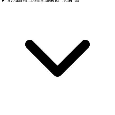
Hvordan ser morsemønsteret for "redsel" ut?