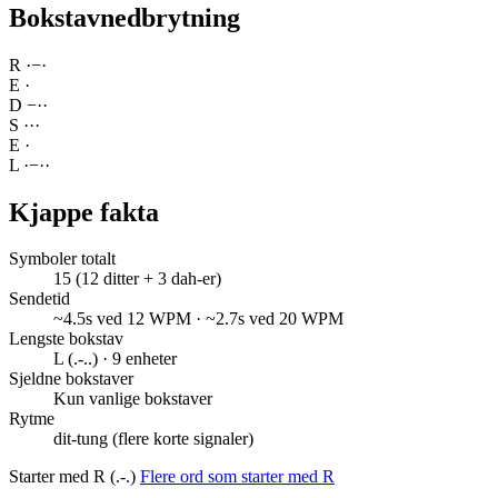
Bokstavnedbrytning
R
·
−
·
E
·
D
−
·
·
S
·
·
·
E
·
L
·
−
·
·
Kjappe fakta
Symboler totalt
15 (12 ditter + 3 dah-er)
Sendetid
~4.5s ved 12 WPM · ~2.7s ved 20 WPM
Lengste bokstav
L (.-..) · 9 enheter
Sjeldne bokstaver
Kun vanlige bokstaver
Rytme
dit-tung (flere korte signaler)
Starter med R (.-.)
Flere ord som starter med R