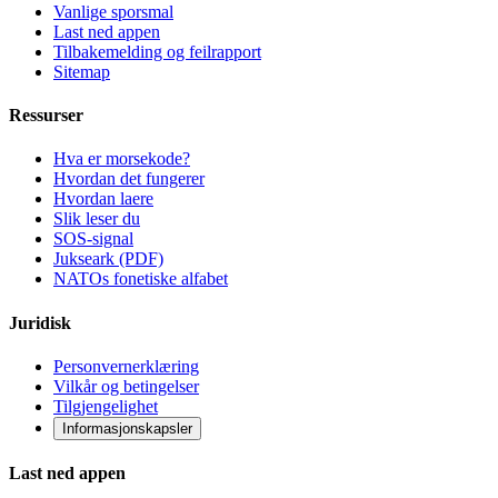
Vanlige sporsmal
Last ned appen
Tilbakemelding og feilrapport
Sitemap
Ressurser
Hva er morsekode?
Hvordan det fungerer
Hvordan laere
Slik leser du
SOS-signal
Jukseark (PDF)
NATOs fonetiske alfabet
Juridisk
Personvernerklæring
Vilkår og betingelser
Tilgjengelighet
Informasjonskapsler
Last ned appen