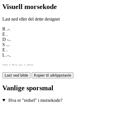
Visuell morsekode
Last ned eller del dette designet
R
.-.
E
.
D
-..
S
...
E
.
L
.-..
·
−
·
·
−
·
·
·
·
·
·
·
−
·
·
Last ned bilde
Kopier til utklippstavle
Vanlige sporsmal
Hva er "redsel" i morsekode?