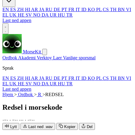
EN
ES
ZH
HI
AR
JA
RU
DE
PT
FR
IT
ID
KO
PL
CS
TH
BN
VI
EL
UK
HE
SV
NO
DA
UR
HU
TR
Last ned appen
MorseKit
Ordbok
Akademi
Verktoy
Laer
Vanlige sporsmal
Sprak
EN
ES
ZH
HI
AR
JA
RU
DE
PT
FR
IT
ID
KO
PL
CS
TH
BN
VI
EL
UK
HE
SV
NO
DA
UR
HU
TR
Last ned appen
Hjem
>
Ordbok
>
R
>
REDSEL
Redsel
i morsekode
·
−
·
·
−
·
·
·
·
·
·
·
−
·
·
Lytt
Last ned .wav
Kopier
Del