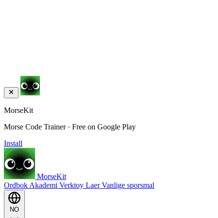
MorseKit
Morse Code Trainer · Free on Google Play
Install
MorseKit
Ordbok
Akademi
Verktoy
Laer
Vanlige sporsmal
NO