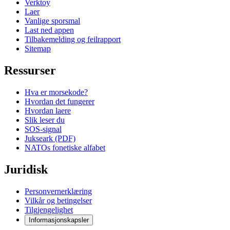
Verktoy
Laer
Vanlige sporsmal
Last ned appen
Tilbakemelding og feilrapport
Sitemap
Ressurser
Hva er morsekode?
Hvordan det fungerer
Hvordan laere
Slik leser du
SOS-signal
Jukseark (PDF)
NATOs fonetiske alfabet
Juridisk
Personvernerklæring
Vilkår og betingelser
Tilgjengelighet
Informasjonskapsler