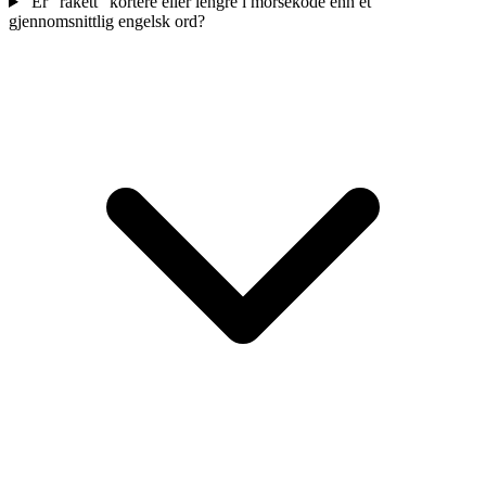
Er "rakett" kortere eller lengre i morsekode enn et
gjennomsnittlig engelsk ord?