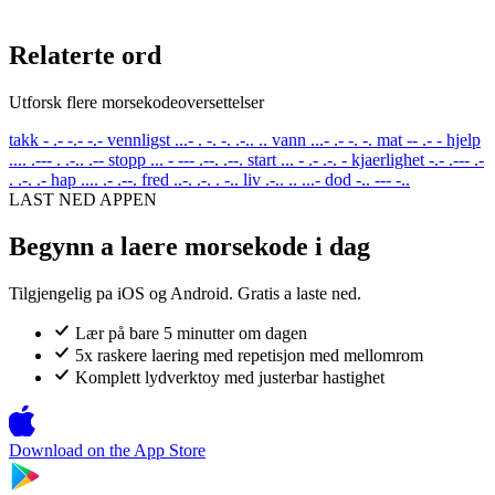
Relaterte ord
Utforsk flere morsekodeoversettelser
takk
- .- -.- -.-
vennligst
...- . -. -. .-.. ..
vann
...- .- -. -.
mat
-- .- -
hjelp
.... .--- . .-.. .--
stopp
... - --- .--. .--.
start
... - .- .-. -
kjaerlighet
-.- .--- .-
. .-. .-
hap
.... .- .--.
fred
..-. .-. . -..
liv
.-.. .. ...-
dod
-.. --- -..
LAST NED APPEN
Begynn a laere morsekode i dag
Tilgjengelig pa iOS og Android. Gratis a laste ned.
Lær på bare 5 minutter om dagen
5x raskere laering med repetisjon med mellomrom
Komplett lydverktoy med justerbar hastighet
Download on the
App Store