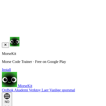
MorseKit
Morse Code Trainer · Free on Google Play
Install
MorseKit
Ordbok
Akademi
Verktoy
Laer
Vanlige sporsmal
NO