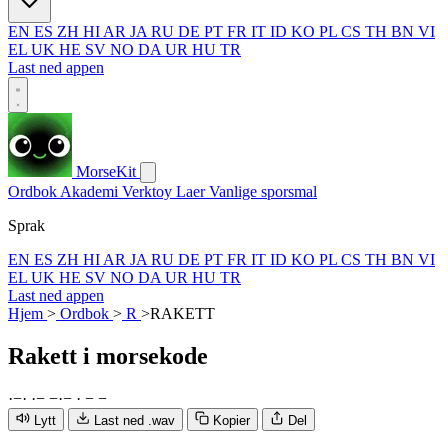
EN
ES
ZH
HI
AR
JA
RU
DE
PT
FR
IT
ID
KO
PL
CS
TH
BN
VI
EL
UK
HE
SV
NO
DA
UR
HU
TR
Last ned appen
MorseKit
Ordbok
Akademi
Verktoy
Laer
Vanlige sporsmal
Sprak
EN
ES
ZH
HI
AR
JA
RU
DE
PT
FR
IT
ID
KO
PL
CS
TH
BN
VI
EL
UK
HE
SV
NO
DA
UR
HU
TR
Last ned appen
Hjem
>
Ordbok
>
R
>
RAKETT
Rakett
i morsekode
·
−
·
·
−
−
·
−
·
−
−
Lytt
Last ned .wav
Kopier
Del