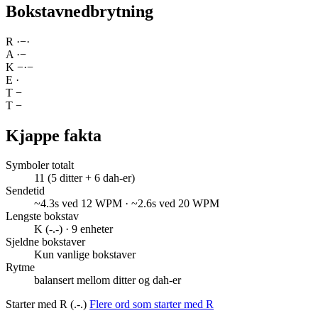
Bokstavnedbrytning
R
·
−
·
A
·
−
K
−
·
−
E
·
T
−
T
−
Kjappe fakta
Symboler totalt
11 (5 ditter + 6 dah-er)
Sendetid
~4.3s ved 12 WPM · ~2.6s ved 20 WPM
Lengste bokstav
K (-.-) · 9 enheter
Sjeldne bokstaver
Kun vanlige bokstaver
Rytme
balansert mellom ditter og dah-er
Starter med R (.-.)
Flere ord som starter med R