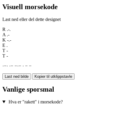
Visuell morsekode
Last ned eller del dette designet
R
.-.
A
.-
K
-.-
E
.
T
-
T
-
·
−
·
·
−
−
·
−
·
−
−
Last ned bilde
Kopier til utklippstavle
Vanlige sporsmal
Hva er "rakett" i morsekode?