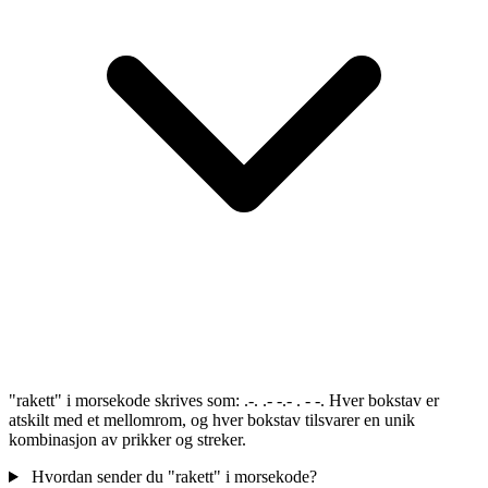
"rakett" i morsekode skrives som: .-. .- -.- . - -. Hver bokstav er
atskilt med et mellomrom, og hver bokstav tilsvarer en unik
kombinasjon av prikker og streker.
Hvordan sender du "rakett" i morsekode?