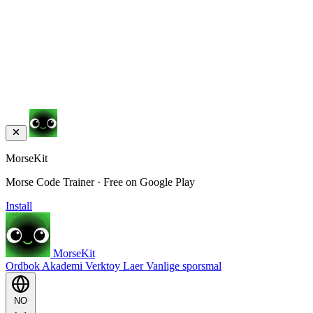
MorseKit
Morse Code Trainer · Free on Google Play
Install
MorseKit
Ordbok
Akademi
Verktoy
Laer
Vanlige sporsmal
NO