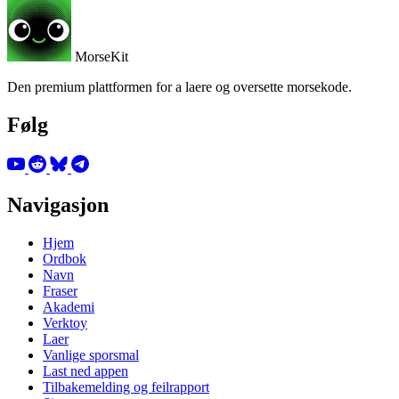
MorseKit
Den premium plattformen for a laere og oversette morsekode.
Følg
Navigasjon
Hjem
Ordbok
Navn
Fraser
Akademi
Verktoy
Laer
Vanlige sporsmal
Last ned appen
Tilbakemelding og feilrapport