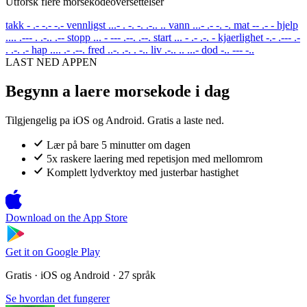
Utforsk flere morsekodeoversettelser
takk
- .- -.- -.-
vennligst
...- . -. -. .-.. ..
vann
...- .- -. -.
mat
-- .- -
hjelp
.... .--- . .-.. .--
stopp
... - --- .--. .--.
start
... - .- .-. -
kjaerlighet
-.- .--- .-
. .-. .-
hap
.... .- .--.
fred
..-. .-. . -..
liv
.-.. .. ...-
dod
-.. --- -..
LAST NED APPEN
Begynn a laere morsekode i dag
Tilgjengelig pa iOS og Android. Gratis a laste ned.
Lær på bare 5 minutter om dagen
5x raskere laering med repetisjon med mellomrom
Komplett lydverktoy med justerbar hastighet
Download on the
App Store
Get it on
Google Play
Gratis · iOS og Android · 27 språk
Se hvordan det fungerer