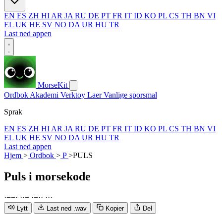
EN
ES
ZH
HI
AR
JA
RU
DE
PT
FR
IT
ID
KO
PL
CS
TH
BN
VI
EL
UK
HE
SV
NO
DA
UR
HU
TR
Last ned appen
MorseKit
Ordbok
Akademi
Verktoy
Laer
Vanlige sporsmal
Sprak
EN
ES
ZH
HI
AR
JA
RU
DE
PT
FR
IT
ID
KO
PL
CS
TH
BN
VI
EL
UK
HE
SV
NO
DA
UR
HU
TR
Last ned appen
Hjem
>
Ordbok
>
P
>
PULS
Puls
i morsekode
·
−
−
·
·
·
−
·
−
·
·
·
·
·
Lytt
Last ned .wav
Kopier
Del