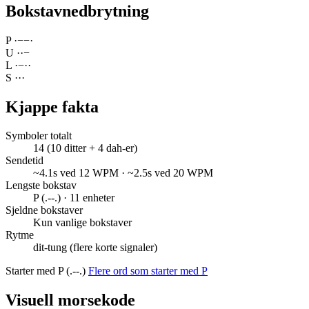
Bokstavnedbrytning
P
·
−
−
·
U
·
·
−
L
·
−
·
·
S
·
·
·
Kjappe fakta
Symboler totalt
14 (10 ditter + 4 dah-er)
Sendetid
~4.1s ved 12 WPM · ~2.5s ved 20 WPM
Lengste bokstav
P (.--.) · 11 enheter
Sjeldne bokstaver
Kun vanlige bokstaver
Rytme
dit-tung (flere korte signaler)
Starter med P (.--.)
Flere ord som starter med P
Visuell morsekode