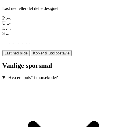
Last ned eller del dette designet
P
.--.
U
..-
L
.-..
S
...
·
−
−
·
·
·
−
·
−
·
·
·
·
·
Last ned bilde
Kopier til utklippstavle
Vanlige sporsmal
Hva er "puls" i morsekode?