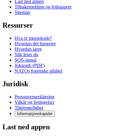
Last ned appen
Tilbakemelding og feilrapport
Sitemap
Ressurser
Hva er morsekode?
Hvordan det fungerer
Hvordan laere
Slik leser du
SOS-signal
Jukseark (PDF)
NATOs fonetiske alfabet
Juridisk
Personvernerklæring
Vilkår og betingelser
Tilgjengelighet
Informasjonskapsler
Last ned appen