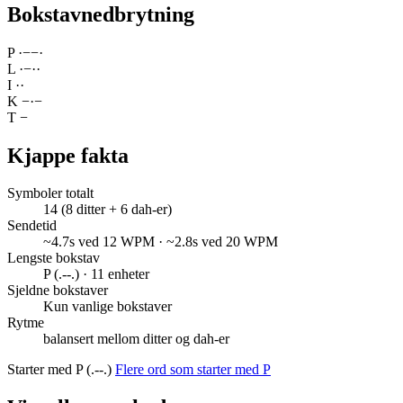
Bokstavnedbrytning
P
·
−
−
·
L
·
−
·
·
I
·
·
K
−
·
−
T
−
Kjappe fakta
Symboler totalt
14 (8 ditter + 6 dah-er)
Sendetid
~4.7s ved 12 WPM · ~2.8s ved 20 WPM
Lengste bokstav
P (.--.) · 11 enheter
Sjeldne bokstaver
Kun vanlige bokstaver
Rytme
balansert mellom ditter og dah-er
Starter med P (.--.)
Flere ord som starter med P