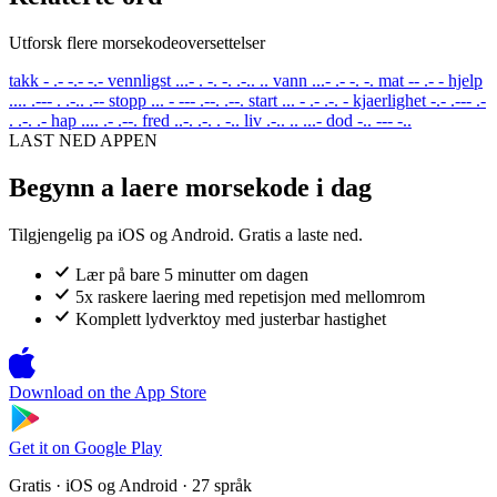
Utforsk flere morsekodeoversettelser
takk
- .- -.- -.-
vennligst
...- . -. -. .-.. ..
vann
...- .- -. -.
mat
-- .- -
hjelp
.... .--- . .-.. .--
stopp
... - --- .--. .--.
start
... - .- .-. -
kjaerlighet
-.- .--- .-
. .-. .-
hap
.... .- .--.
fred
..-. .-. . -..
liv
.-.. .. ...-
dod
-.. --- -..
LAST NED APPEN
Begynn a laere morsekode i dag
Tilgjengelig pa iOS og Android. Gratis a laste ned.
Lær på bare 5 minutter om dagen
5x raskere laering med repetisjon med mellomrom
Komplett lydverktoy med justerbar hastighet
Download on the
App Store
Get it on
Google Play
Gratis · iOS og Android · 27 språk