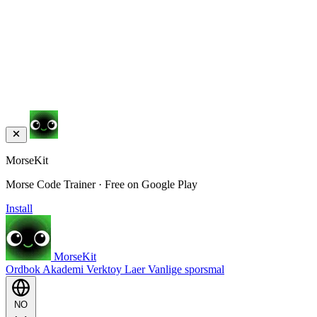
MorseKit
Morse Code Trainer · Free on Google Play
Install
MorseKit
Ordbok
Akademi
Verktoy
Laer
Vanlige sporsmal
NO