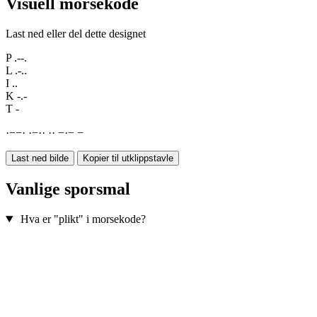
Visuell morsekode
Last ned eller del dette designet
P
.--.
L
.-..
I
..
K
-.-
T
-
·
−
−
·
·
−
·
·
·
·
−
·
−
−
Last ned bilde
Kopier til utklippstavle
Vanlige sporsmal
Hva er "plikt" i morsekode?