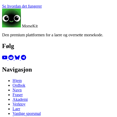
Se hvordan det fungerer
MorseKit
Den premium plattformen for a laere og oversette morsekode.
Følg
Navigasjon
Hjem
Ordbok
Navn
Fraser
Akademi
Verktoy
Laer
Vanlige sporsmal