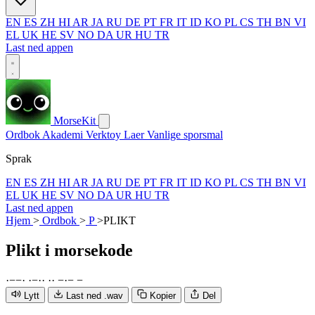
EN
ES
ZH
HI
AR
JA
RU
DE
PT
FR
IT
ID
KO
PL
CS
TH
BN
VI
EL
UK
HE
SV
NO
DA
UR
HU
TR
Last ned appen
MorseKit
Ordbok
Akademi
Verktoy
Laer
Vanlige sporsmal
Sprak
EN
ES
ZH
HI
AR
JA
RU
DE
PT
FR
IT
ID
KO
PL
CS
TH
BN
VI
EL
UK
HE
SV
NO
DA
UR
HU
TR
Last ned appen
Hjem
>
Ordbok
>
P
>
PLIKT
Plikt
i morsekode
·
−
−
·
·
−
·
·
·
·
−
·
−
−
Lytt
Last ned .wav
Kopier
Del