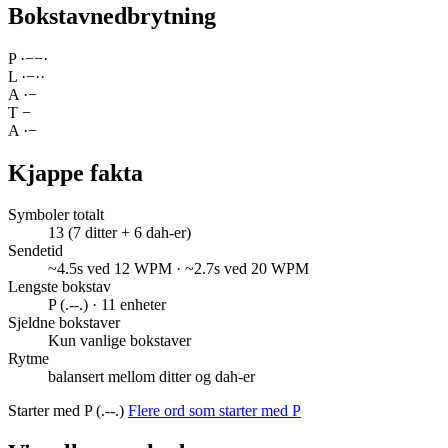
Bokstavnedbrytning
P
·
−
−
·
L
·
−
·
·
A
·
−
T
−
A
·
−
Kjappe fakta
Symboler totalt
13 (7 ditter + 6 dah-er)
Sendetid
~4.5s ved 12 WPM · ~2.7s ved 20 WPM
Lengste bokstav
P (.--.) · 11 enheter
Sjeldne bokstaver
Kun vanlige bokstaver
Rytme
balansert mellom ditter og dah-er
Starter med P (.--.)
Flere ord som starter med P