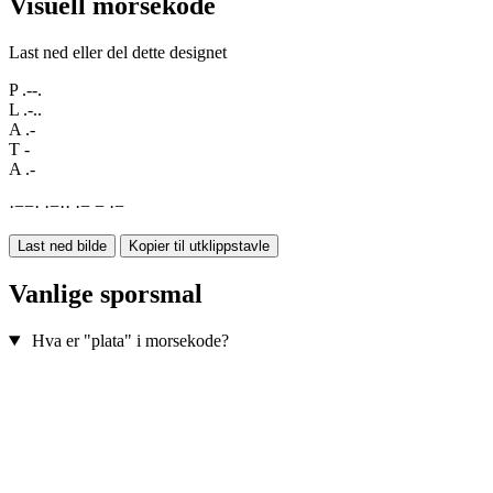
Visuell morsekode
Last ned eller del dette designet
P
.--.
L
.-..
A
.-
T
-
A
.-
·
−
−
·
·
−
·
·
·
−
−
·
−
Last ned bilde
Kopier til utklippstavle
Vanlige sporsmal
Hva er "plata" i morsekode?