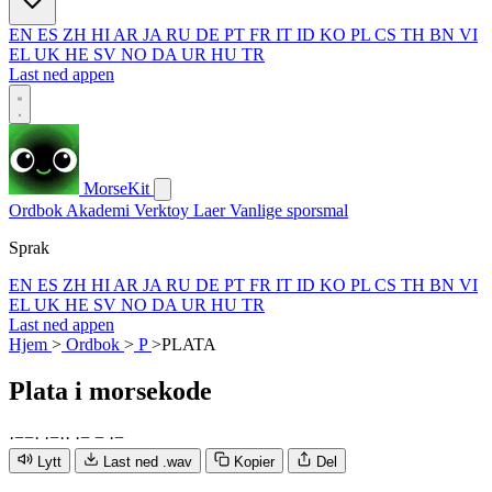
EN
ES
ZH
HI
AR
JA
RU
DE
PT
FR
IT
ID
KO
PL
CS
TH
BN
VI
EL
UK
HE
SV
NO
DA
UR
HU
TR
Last ned appen
MorseKit
Ordbok
Akademi
Verktoy
Laer
Vanlige sporsmal
Sprak
EN
ES
ZH
HI
AR
JA
RU
DE
PT
FR
IT
ID
KO
PL
CS
TH
BN
VI
EL
UK
HE
SV
NO
DA
UR
HU
TR
Last ned appen
Hjem
>
Ordbok
>
P
>
PLATA
Plata
i morsekode
·
−
−
·
·
−
·
·
·
−
−
·
−
Lytt
Last ned .wav
Kopier
Del