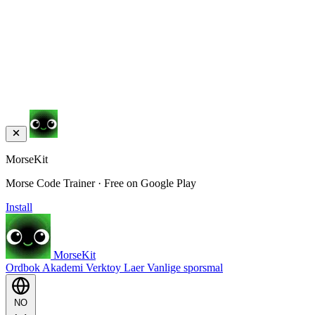
MorseKit
Morse Code Trainer · Free on Google Play
Install
MorseKit
Ordbok
Akademi
Verktoy
Laer
Vanlige sporsmal
NO