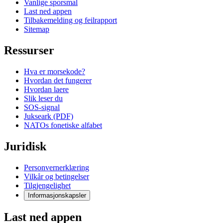
Vanlige sporsmal
Last ned appen
Tilbakemelding og feilrapport
Sitemap
Ressurser
Hva er morsekode?
Hvordan det fungerer
Hvordan laere
Slik leser du
SOS-signal
Jukseark (PDF)
NATOs fonetiske alfabet
Juridisk
Personvernerklæring
Vilkår og betingelser
Tilgjengelighet
Informasjonskapsler
Last ned appen