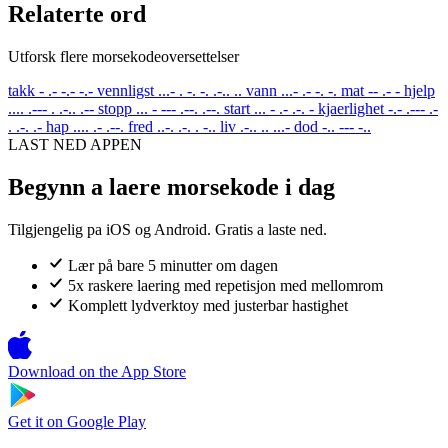
Relaterte ord
Utforsk flere morsekodeoversettelser
takk
- .- -.- -.-
vennligst
...- . -. -. .-.. ..
vann
...- .- -. -.
mat
-- .- -
hjelp
.... .--- . .-.. .--
stopp
... - --- .--. .--.
start
... - .- .-. -
kjaerlighet
-.- .--- .-
. .-. .-
hap
.... .- .--.
fred
..-. .-. . -..
liv
.-.. .. ...-
dod
-.. --- -..
LAST NED APPEN
Begynn a laere morsekode i dag
Tilgjengelig pa iOS og Android. Gratis a laste ned.
Lær på bare 5 minutter om dagen
5x raskere laering med repetisjon med mellomrom
Komplett lydverktoy med justerbar hastighet
Download on the
App Store
Get it on
Google Play