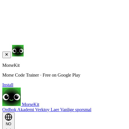
MorseKit
Morse Code Trainer · Free on Google Play
Install
MorseKit
Ordbok
Akademi
Verktoy
Laer
Vanlige sporsmal
NO