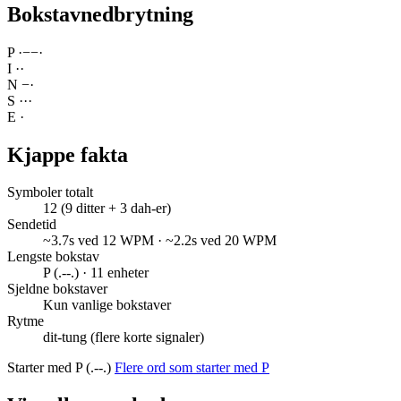
Bokstavnedbrytning
P
·
−
−
·
I
·
·
N
−
·
S
·
·
·
E
·
Kjappe fakta
Symboler totalt
12 (9 ditter + 3 dah-er)
Sendetid
~3.7s ved 12 WPM · ~2.2s ved 20 WPM
Lengste bokstav
P (.--.) · 11 enheter
Sjeldne bokstaver
Kun vanlige bokstaver
Rytme
dit-tung (flere korte signaler)
Starter med P (.--.)
Flere ord som starter med P