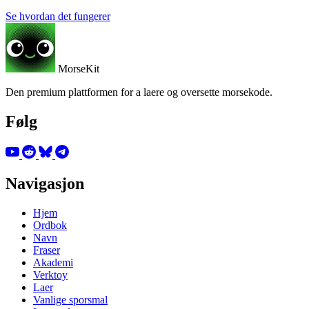
Se hvordan det fungerer
MorseKit
Den premium plattformen for a laere og oversette morsekode.
Følg
Navigasjon
Hjem
Ordbok
Navn
Fraser
Akademi
Verktoy
Laer
Vanlige sporsmal