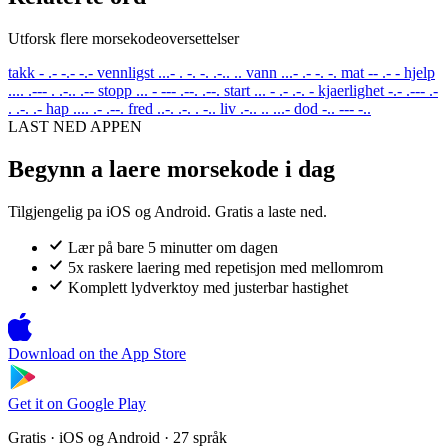
Utforsk flere morsekodeoversettelser
takk
- .- -.- -.-
vennligst
...- . -. -. .-.. ..
vann
...- .- -. -.
mat
-- .- -
hjelp
.... .--- . .-.. .--
stopp
... - --- .--. .--.
start
... - .- .-. -
kjaerlighet
-.- .--- .-
. .-. .-
hap
.... .- .--.
fred
..-. .-. . -..
liv
.-.. .. ...-
dod
-.. --- -..
LAST NED APPEN
Begynn a laere morsekode i dag
Tilgjengelig pa iOS og Android. Gratis a laste ned.
Lær på bare 5 minutter om dagen
5x raskere laering med repetisjon med mellomrom
Komplett lydverktoy med justerbar hastighet
Download on the
App Store
Get it on
Google Play
Gratis · iOS og Android · 27 språk