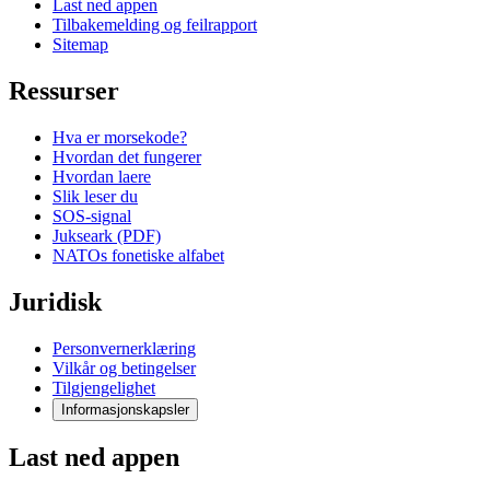
Last ned appen
Tilbakemelding og feilrapport
Sitemap
Ressurser
Hva er morsekode?
Hvordan det fungerer
Hvordan laere
Slik leser du
SOS-signal
Jukseark (PDF)
NATOs fonetiske alfabet
Juridisk
Personvernerklæring
Vilkår og betingelser
Tilgjengelighet
Informasjonskapsler
Last ned appen