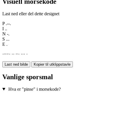
Visuell morsekode
Last ned eller del dette designet
P
.--.
I
..
N
-.
S
...
E
.
·
−
−
·
·
·
−
·
·
·
·
·
Last ned bilde
Kopier til utklippstavle
Vanlige sporsmal
Hva er "pinse" i morsekode?