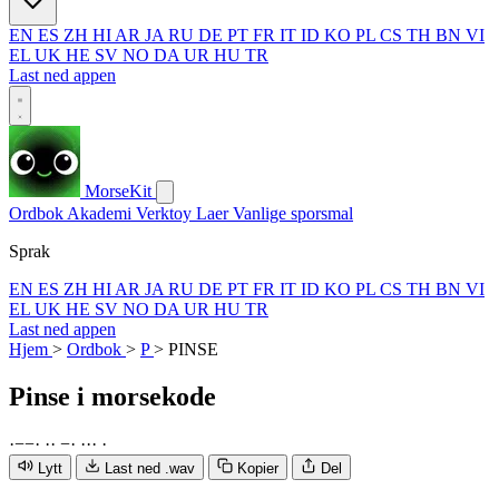
EN
ES
ZH
HI
AR
JA
RU
DE
PT
FR
IT
ID
KO
PL
CS
TH
BN
VI
EL
UK
HE
SV
NO
DA
UR
HU
TR
Last ned appen
MorseKit
Ordbok
Akademi
Verktoy
Laer
Vanlige sporsmal
Sprak
EN
ES
ZH
HI
AR
JA
RU
DE
PT
FR
IT
ID
KO
PL
CS
TH
BN
VI
EL
UK
HE
SV
NO
DA
UR
HU
TR
Last ned appen
Hjem
>
Ordbok
>
P
>
PINSE
Pinse
i morsekode
·
−
−
·
·
·
−
·
·
·
·
·
Lytt
Last ned .wav
Kopier
Del