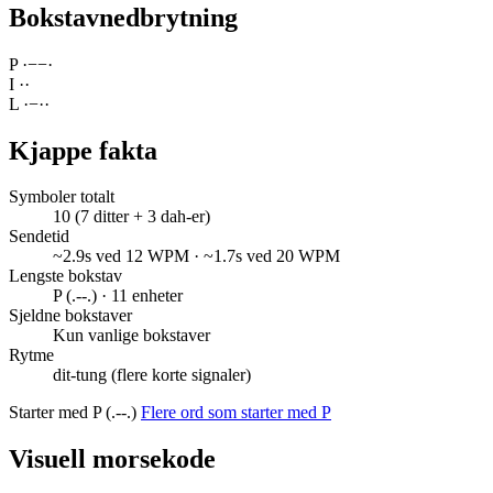
Bokstavnedbrytning
P
·
−
−
·
I
·
·
L
·
−
·
·
Kjappe fakta
Symboler totalt
10 (7 ditter + 3 dah-er)
Sendetid
~2.9s ved 12 WPM · ~1.7s ved 20 WPM
Lengste bokstav
P (.--.) · 11 enheter
Sjeldne bokstaver
Kun vanlige bokstaver
Rytme
dit-tung (flere korte signaler)
Starter med P (.--.)
Flere ord som starter med P
Visuell morsekode