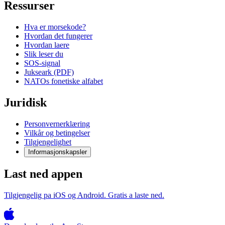
Ressurser
Hva er morsekode?
Hvordan det fungerer
Hvordan laere
Slik leser du
SOS-signal
Jukseark (PDF)
NATOs fonetiske alfabet
Juridisk
Personvernerklæring
Vilkår og betingelser
Tilgjengelighet
Informasjonskapsler
Last ned appen
Tilgjengelig pa iOS og Android. Gratis a laste ned.