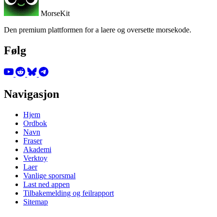
MorseKit
Den premium plattformen for a laere og oversette morsekode.
Følg
Navigasjon
Hjem
Ordbok
Navn
Fraser
Akademi
Verktoy
Laer
Vanlige sporsmal
Last ned appen
Tilbakemelding og feilrapport
Sitemap