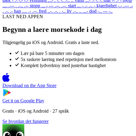
takk
- .- -.- -.-
vennligst
...- . -. -. .-.. ..
vann
...- .- -. -.
mat
-- .- -
hjelp
.... .--- . .-.. .--
stopp
... - --- .--. .--.
start
... - .- .-. -
kjaerlighet
-.- .--- .-
. .-. .-
hap
.... .- .--.
fred
..-. .-. . -..
liv
.-.. .. ...-
dod
-.. --- -..
LAST NED APPEN
Begynn a laere morsekode i dag
Tilgjengelig pa iOS og Android. Gratis a laste ned.
Lær på bare 5 minutter om dagen
5x raskere laering med repetisjon med mellomrom
Komplett lydverktoy med justerbar hastighet
Download on the
App Store
Get it on
Google Play
Gratis · iOS og Android · 27 språk
Se hvordan det fungerer