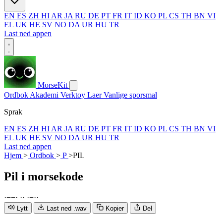
EN
ES
ZH
HI
AR
JA
RU
DE
PT
FR
IT
ID
KO
PL
CS
TH
BN
VI
EL
UK
HE
SV
NO
DA
UR
HU
TR
Last ned appen
MorseKit
Ordbok
Akademi
Verktoy
Laer
Vanlige sporsmal
Sprak
EN
ES
ZH
HI
AR
JA
RU
DE
PT
FR
IT
ID
KO
PL
CS
TH
BN
VI
EL
UK
HE
SV
NO
DA
UR
HU
TR
Last ned appen
Hjem
>
Ordbok
>
P
>
PIL
Pil
i morsekode
·
−
−
·
·
·
·
−
·
·
Lytt
Last ned .wav
Kopier
Del