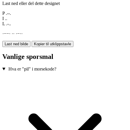
Last ned eller del dette designet
P
.--.
I
..
L
.-..
·
−
−
·
·
·
·
−
·
·
Last ned bilde
Kopier til utklippstavle
Vanlige sporsmal
Hva er "pil" i morsekode?