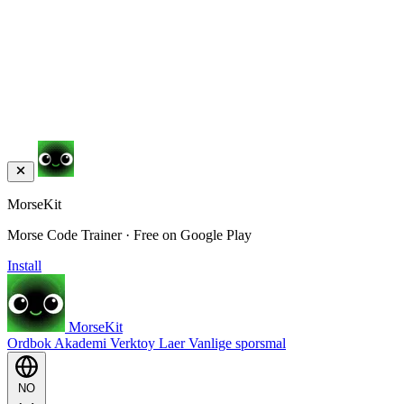
MorseKit
Morse Code Trainer · Free on Google Play
Install
MorseKit
Ordbok
Akademi
Verktoy
Laer
Vanlige sporsmal
NO