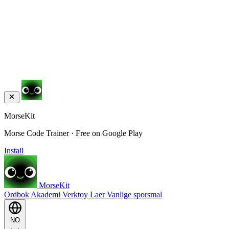
MorseKit
Morse Code Trainer · Free on Google Play
Install
MorseKit
Ordbok
Akademi
Verktoy
Laer
Vanlige sporsmal
NO