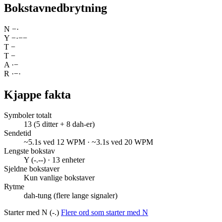
Bokstavnedbrytning
N
−
·
Y
−
·
−
−
T
−
T
−
A
·
−
R
·
−
·
Kjappe fakta
Symboler totalt
13 (5 ditter + 8 dah-er)
Sendetid
~5.1s ved 12 WPM · ~3.1s ved 20 WPM
Lengste bokstav
Y (-.--) · 13 enheter
Sjeldne bokstaver
Kun vanlige bokstaver
Rytme
dah-tung (flere lange signaler)
Starter med N (-.)
Flere ord som starter med N