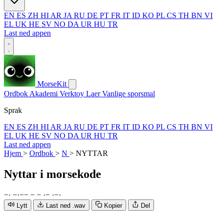
EN
ES
ZH
HI
AR
JA
RU
DE
PT
FR
IT
ID
KO
PL
CS
TH
BN
VI
EL
UK
HE
SV
NO
DA
UR
HU
TR
Last ned appen
MorseKit
Ordbok
Akademi
Verktoy
Laer
Vanlige sporsmal
Sprak
EN
ES
ZH
HI
AR
JA
RU
DE
PT
FR
IT
ID
KO
PL
CS
TH
BN
VI
EL
UK
HE
SV
NO
DA
UR
HU
TR
Last ned appen
Hjem
>
Ordbok
>
N
>
NYTTAR
Nyttar
i morsekode
−
·
−
·
−
−
−
−
·
−
·
−
·
Lytt
Last ned .wav
Kopier
Del