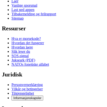
Laer
Vanlige sporsmal
Last ned appen
Tilbakemelding og feilrapport
Sitemap
Ressurser
Hva er morsekode?
Hvordan det fungerer
Hvordan laere
Slik leser du
SOS-signal
Jukseark (PDF)
NATOs fonetiske alfabet
Juridisk
Personvernerklæring
Vilkår og betingelser
Tilgjengelighet
Informasjonskapsler