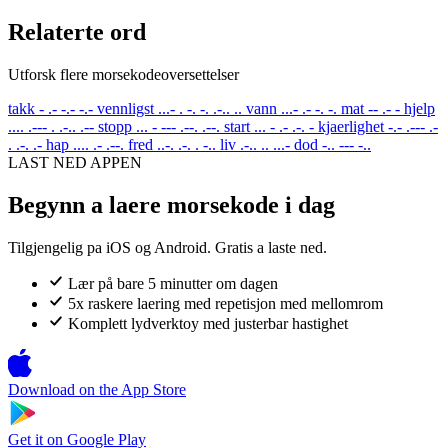
Relaterte ord
Utforsk flere morsekodeoversettelser
takk
- .- -.- -.-
vennligst
...- . -. -. .-.. ..
vann
...- .- -. -.
mat
-- .- -
hjelp
.... .--- . .-.. .--
stopp
... - --- .--. .--.
start
... - .- .-. -
kjaerlighet
-.- .--- .-
. .-. .-
hap
.... .- .--.
fred
..-. .-. . -..
liv
.-.. .. ...-
dod
-.. --- -..
LAST NED APPEN
Begynn a laere morsekode i dag
Tilgjengelig pa iOS og Android. Gratis a laste ned.
Lær på bare 5 minutter om dagen
5x raskere laering med repetisjon med mellomrom
Komplett lydverktoy med justerbar hastighet
Download on the
App Store
Get it on
Google Play