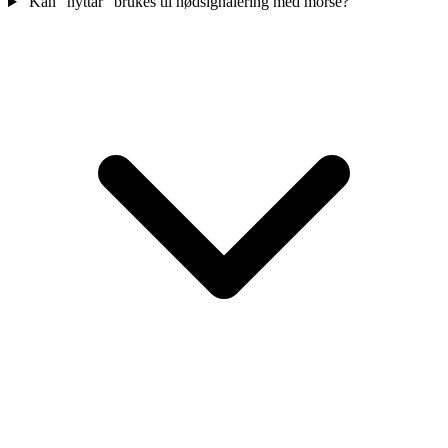
Kan "nyttar" brukes til nødsignalering med morse?