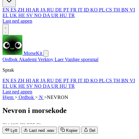
EN
ES
ZH
HI
AR
JA
RU
DE
PT
FR
IT
ID
KO
PL
CS
TH
BN
VI
EL
UK
HE
SV
NO
DA
UR
HU
TR
Last ned appen
MorseKit
Ordbok
Akademi
Verktoy
Laer
Vanlige sporsmal
Sprak
EN
ES
ZH
HI
AR
JA
RU
DE
PT
FR
IT
ID
KO
PL
CS
TH
BN
VI
EL
UK
HE
SV
NO
DA
UR
HU
TR
Last ned appen
Hjem
>
Ordbok
>
N
>
NEVRON
Nevron
i morsekode
−
·
·
·
·
·
−
·
−
·
−
−
−
−
·
Lytt
Last ned .wav
Kopier
Del