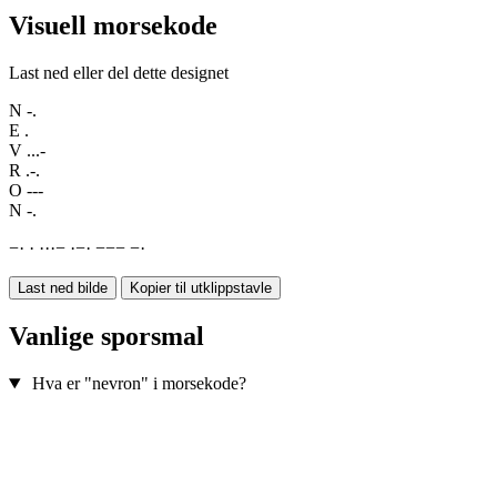
Visuell morsekode
Last ned eller del dette designet
N
-.
E
.
V
...-
R
.-.
O
---
N
-.
−
·
·
·
·
·
−
·
−
·
−
−
−
−
·
Last ned bilde
Kopier til utklippstavle
Vanlige sporsmal
Hva er "nevron" i morsekode?