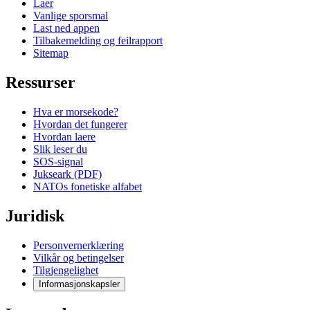
Laer
Vanlige sporsmal
Last ned appen
Tilbakemelding og feilrapport
Sitemap
Ressurser
Hva er morsekode?
Hvordan det fungerer
Hvordan laere
Slik leser du
SOS-signal
Jukseark (PDF)
NATOs fonetiske alfabet
Juridisk
Personvernerklæring
Vilkår og betingelser
Tilgjengelighet
Informasjonskapsler