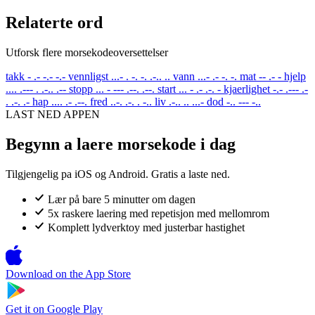
Relaterte ord
Utforsk flere morsekodeoversettelser
takk
- .- -.- -.-
vennligst
...- . -. -. .-.. ..
vann
...- .- -. -.
mat
-- .- -
hjelp
.... .--- . .-.. .--
stopp
... - --- .--. .--.
start
... - .- .-. -
kjaerlighet
-.- .--- .-
. .-. .-
hap
.... .- .--.
fred
..-. .-. . -..
liv
.-.. .. ...-
dod
-.. --- -..
LAST NED APPEN
Begynn a laere morsekode i dag
Tilgjengelig pa iOS og Android. Gratis a laste ned.
Lær på bare 5 minutter om dagen
5x raskere laering med repetisjon med mellomrom
Komplett lydverktoy med justerbar hastighet
Download on the
App Store
Get it on
Google Play