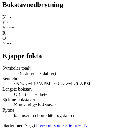
Bokstavnedbrytning
N
−
·
E
·
V
·
·
·
−
R
·
−
·
O
−
−
−
N
−
·
Kjappe fakta
Symboler totalt
15 (8 ditter + 7 dah-er)
Sendetid
~5.3s ved 12 WPM · ~3.2s ved 20 WPM
Lengste bokstav
O (---) · 11 enheter
Sjeldne bokstaver
Kun vanlige bokstaver
Rytme
balansert mellom ditter og dah-er
Starter med N (-.)
Flere ord som starter med N