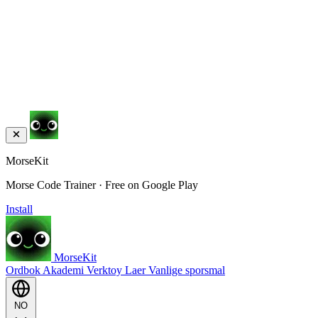
MorseKit
Morse Code Trainer · Free on Google Play
Install
MorseKit
Ordbok
Akademi
Verktoy
Laer
Vanlige sporsmal
NO