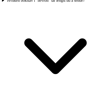
Hvilken bokstav i "nevron" tar lengst tid å sende?