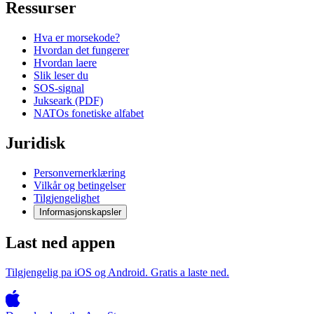
Ressurser
Hva er morsekode?
Hvordan det fungerer
Hvordan laere
Slik leser du
SOS-signal
Jukseark (PDF)
NATOs fonetiske alfabet
Juridisk
Personvernerklæring
Vilkår og betingelser
Tilgjengelighet
Informasjonskapsler
Last ned appen
Tilgjengelig pa iOS og Android. Gratis a laste ned.