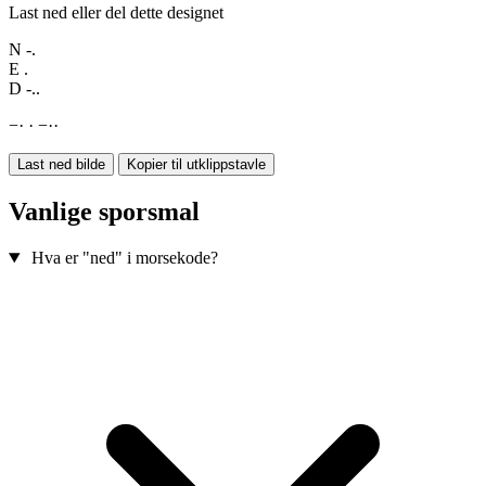
Last ned eller del dette designet
N
-.
E
.
D
-..
−
·
·
−
·
·
Last ned bilde
Kopier til utklippstavle
Vanlige sporsmal
Hva er "ned" i morsekode?