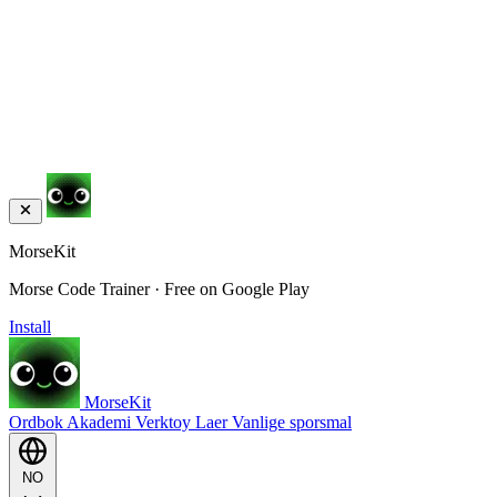
MorseKit
Morse Code Trainer · Free on Google Play
Install
MorseKit
Ordbok
Akademi
Verktoy
Laer
Vanlige sporsmal
NO