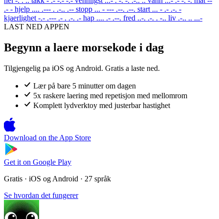
nei
-. . ..
takk
- .- -.- -.-
vennligst
...- . -. -. .-.. ..
vann
...- .- -. -.
mat
--
.- -
hjelp
.... .--- . .-.. .--
stopp
... - --- .--. .--.
start
... - .- .-. -
kjaerlighet
-.- .--- .- . .-. .-
hap
.... .- .--.
fred
..-. .-. . -..
liv
.-.. .. ...-
LAST NED APPEN
Begynn a laere morsekode i dag
Tilgjengelig pa iOS og Android. Gratis a laste ned.
Lær på bare 5 minutter om dagen
5x raskere laering med repetisjon med mellomrom
Komplett lydverktoy med justerbar hastighet
Download on the
App Store
Get it on
Google Play
Gratis · iOS og Android · 27 språk
Se hvordan det fungerer