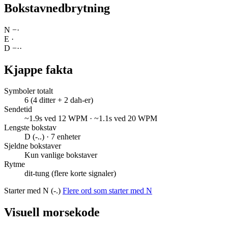
Bokstavnedbrytning
N
−
·
E
·
D
−
·
·
Kjappe fakta
Symboler totalt
6 (4 ditter + 2 dah-er)
Sendetid
~1.9s ved 12 WPM · ~1.1s ved 20 WPM
Lengste bokstav
D (-..) · 7 enheter
Sjeldne bokstaver
Kun vanlige bokstaver
Rytme
dit-tung (flere korte signaler)
Starter med N (-.)
Flere ord som starter med N
Visuell morsekode