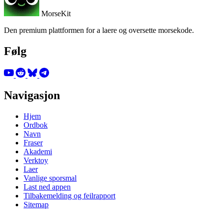
MorseKit
Den premium plattformen for a laere og oversette morsekode.
Følg
Navigasjon
Hjem
Ordbok
Navn
Fraser
Akademi
Verktoy
Laer
Vanlige sporsmal
Last ned appen
Tilbakemelding og feilrapport
Sitemap