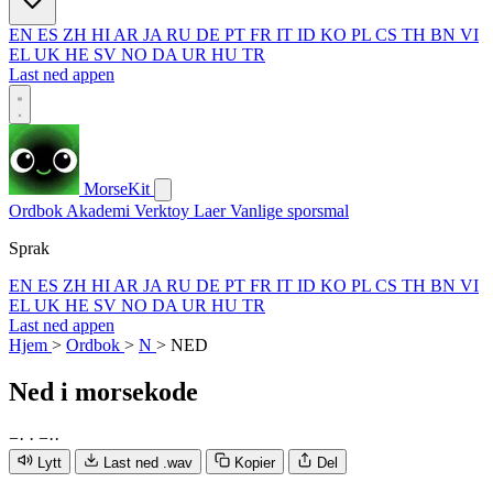
EN
ES
ZH
HI
AR
JA
RU
DE
PT
FR
IT
ID
KO
PL
CS
TH
BN
VI
EL
UK
HE
SV
NO
DA
UR
HU
TR
Last ned appen
MorseKit
Ordbok
Akademi
Verktoy
Laer
Vanlige sporsmal
Sprak
EN
ES
ZH
HI
AR
JA
RU
DE
PT
FR
IT
ID
KO
PL
CS
TH
BN
VI
EL
UK
HE
SV
NO
DA
UR
HU
TR
Last ned appen
Hjem
>
Ordbok
>
N
>
NED
Ned
i morsekode
−
·
·
−
·
·
Lytt
Last ned .wav
Kopier
Del