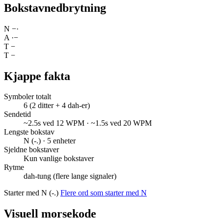
Bokstavnedbrytning
N
−
·
A
·
−
T
−
T
−
Kjappe fakta
Symboler totalt
6 (2 ditter + 4 dah-er)
Sendetid
~2.5s ved 12 WPM · ~1.5s ved 20 WPM
Lengste bokstav
N (-.) · 5 enheter
Sjeldne bokstaver
Kun vanlige bokstaver
Rytme
dah-tung (flere lange signaler)
Starter med N (-.)
Flere ord som starter med N
Visuell morsekode