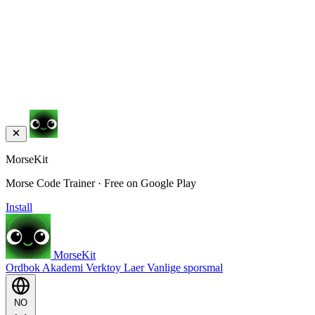
MorseKit
Morse Code Trainer · Free on Google Play
Install
MorseKit
Ordbok
Akademi
Verktoy
Laer
Vanlige sporsmal
NO