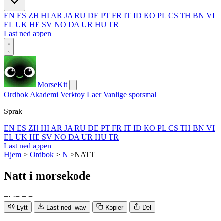
EN
ES
ZH
HI
AR
JA
RU
DE
PT
FR
IT
ID
KO
PL
CS
TH
BN
VI
EL
UK
HE
SV
NO
DA
UR
HU
TR
Last ned appen
MorseKit
Ordbok
Akademi
Verktoy
Laer
Vanlige sporsmal
Sprak
EN
ES
ZH
HI
AR
JA
RU
DE
PT
FR
IT
ID
KO
PL
CS
TH
BN
VI
EL
UK
HE
SV
NO
DA
UR
HU
TR
Last ned appen
Hjem
>
Ordbok
>
N
>
NATT
Natt
i morsekode
−
·
·
−
−
−
Lytt
Last ned .wav
Kopier
Del