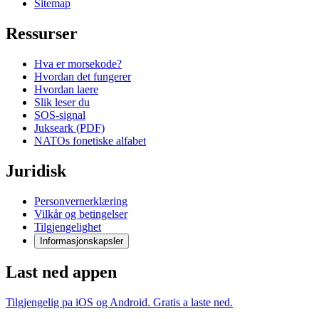
Sitemap
Ressurser
Hva er morsekode?
Hvordan det fungerer
Hvordan laere
Slik leser du
SOS-signal
Jukseark (PDF)
NATOs fonetiske alfabet
Juridisk
Personvernerklæring
Vilkår og betingelser
Tilgjengelighet
Informasjonskapsler
Last ned appen
Tilgjengelig pa iOS og Android. Gratis a laste ned.