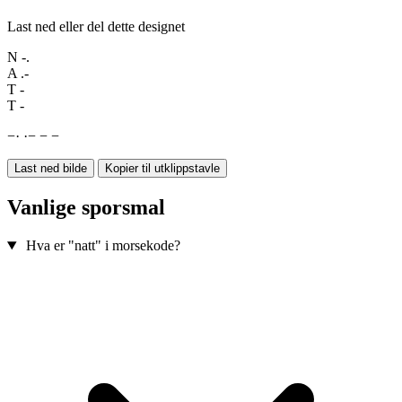
Last ned eller del dette designet
N
-.
A
.-
T
-
T
-
−
·
·
−
−
−
Last ned bilde
Kopier til utklippstavle
Vanlige sporsmal
Hva er "natt" i morsekode?