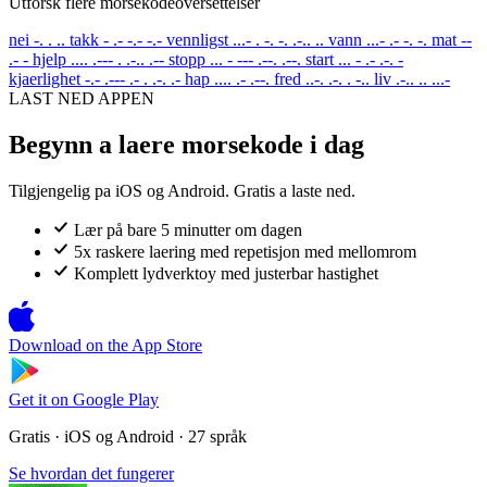
Utforsk flere morsekodeoversettelser
nei
-. . ..
takk
- .- -.- -.-
vennligst
...- . -. -. .-.. ..
vann
...- .- -. -.
mat
--
.- -
hjelp
.... .--- . .-.. .--
stopp
... - --- .--. .--.
start
... - .- .-. -
kjaerlighet
-.- .--- .- . .-. .-
hap
.... .- .--.
fred
..-. .-. . -..
liv
.-.. .. ...-
LAST NED APPEN
Begynn a laere morsekode i dag
Tilgjengelig pa iOS og Android. Gratis a laste ned.
Lær på bare 5 minutter om dagen
5x raskere laering med repetisjon med mellomrom
Komplett lydverktoy med justerbar hastighet
Download on the
App Store
Get it on
Google Play
Gratis · iOS og Android · 27 språk
Se hvordan det fungerer