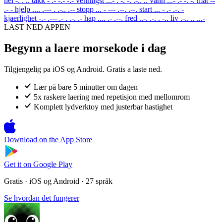
nei
-. . ..
takk
- .- -.- -.-
vennligst
...- . -. -. .-.. ..
vann
...- .- -. -.
mat
--
.- -
hjelp
.... .--- . .-.. .--
stopp
... - --- .--. .--.
start
... - .- .-. -
kjaerlighet
-.- .--- .- . .-. .-
hap
.... .- .--.
fred
..-. .-. . -..
liv
.-.. .. ...-
LAST NED APPEN
Begynn a laere morsekode i dag
Tilgjengelig pa iOS og Android. Gratis a laste ned.
Lær på bare 5 minutter om dagen
5x raskere laering med repetisjon med mellomrom
Komplett lydverktoy med justerbar hastighet
Download on the
App Store
Get it on
Google Play
Gratis · iOS og Android · 27 språk
Se hvordan det fungerer