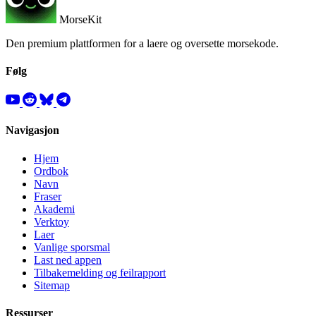
MorseKit
Den premium plattformen for a laere og oversette morsekode.
Følg
Navigasjon
Hjem
Ordbok
Navn
Fraser
Akademi
Verktoy
Laer
Vanlige sporsmal
Last ned appen
Tilbakemelding og feilrapport
Sitemap
Ressurser