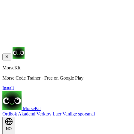
MorseKit
Morse Code Trainer · Free on Google Play
Install
MorseKit
Ordbok
Akademi
Verktoy
Laer
Vanlige sporsmal
NO