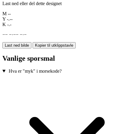
Last ned eller del dette designet
M
--
Y
-.--
K
-.-
−
−
−
·
−
−
−
·
−
Last ned bilde
Kopier til utklippstavle
Vanlige sporsmal
Hva er "myk" i morsekode?