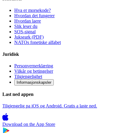
Hva er morsekode?
Hvordan det fungerer
Hvordan laere
Slik leser du
SOS-signal
Jukseark (PDF)
NATOs fonetiske alfabet
Juridisk
Personvernerklæring
Vilkår og betingelser
Tilgjengelighet
Informasjonskapsler
Last ned appen
Tilgjengelig pa iOS og Android. Gratis a laste ned.
Download on the
App Store