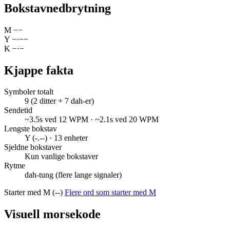
Bokstavnedbrytning
M
−
−
Y
−
·
−
−
K
−
·
−
Kjappe fakta
Symboler totalt
9 (2 ditter + 7 dah-er)
Sendetid
~3.5s ved 12 WPM · ~2.1s ved 20 WPM
Lengste bokstav
Y (-.--) · 13 enheter
Sjeldne bokstaver
Kun vanlige bokstaver
Rytme
dah-tung (flere lange signaler)
Starter med M (--)
Flere ord som starter med M
Visuell morsekode