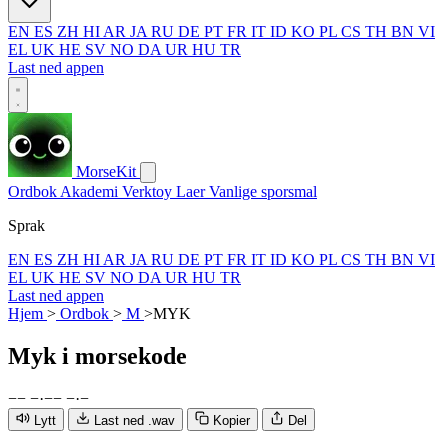
EN
ES
ZH
HI
AR
JA
RU
DE
PT
FR
IT
ID
KO
PL
CS
TH
BN
VI
EL
UK
HE
SV
NO
DA
UR
HU
TR
Last ned appen
MorseKit
Ordbok
Akademi
Verktoy
Laer
Vanlige sporsmal
Sprak
EN
ES
ZH
HI
AR
JA
RU
DE
PT
FR
IT
ID
KO
PL
CS
TH
BN
VI
EL
UK
HE
SV
NO
DA
UR
HU
TR
Last ned appen
Hjem
>
Ordbok
>
M
>
MYK
Myk
i morsekode
−
−
−
·
−
−
−
·
−
Lytt
Last ned .wav
Kopier
Del