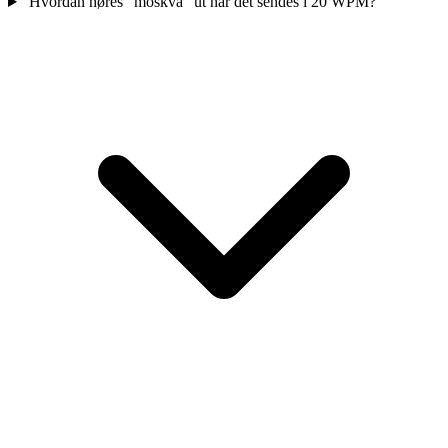
Hvordan høres "moskva" ut når det sendes i 20 WPM?