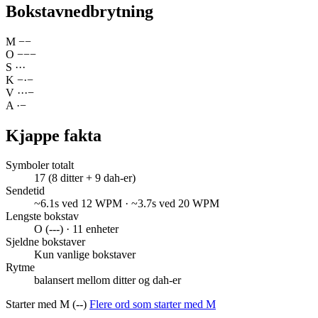
Bokstavnedbrytning
M
−
−
O
−
−
−
S
·
·
·
K
−
·
−
V
·
·
·
−
A
·
−
Kjappe fakta
Symboler totalt
17 (8 ditter + 9 dah-er)
Sendetid
~6.1s ved 12 WPM · ~3.7s ved 20 WPM
Lengste bokstav
O (---) · 11 enheter
Sjeldne bokstaver
Kun vanlige bokstaver
Rytme
balansert mellom ditter og dah-er
Starter med M (--)
Flere ord som starter med M