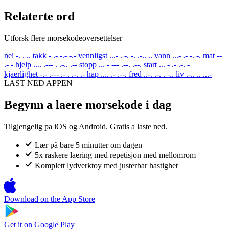
Relaterte ord
Utforsk flere morsekodeoversettelser
nei
-. . ..
takk
- .- -.- -.-
vennligst
...- . -. -. .-.. ..
vann
...- .- -. -.
mat
--
.- -
hjelp
.... .--- . .-.. .--
stopp
... - --- .--. .--.
start
... - .- .-. -
kjaerlighet
-.- .--- .- . .-. .-
hap
.... .- .--.
fred
..-. .-. . -..
liv
.-.. .. ...-
LAST NED APPEN
Begynn a laere morsekode i dag
Tilgjengelig pa iOS og Android. Gratis a laste ned.
Lær på bare 5 minutter om dagen
5x raskere laering med repetisjon med mellomrom
Komplett lydverktoy med justerbar hastighet
Download on the
App Store
Get it on
Google Play