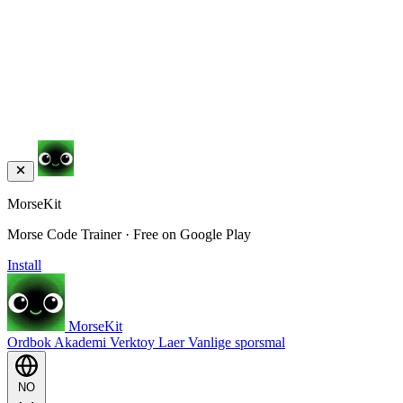
MorseKit
Morse Code Trainer · Free on Google Play
Install
MorseKit
Ordbok
Akademi
Verktoy
Laer
Vanlige sporsmal
NO