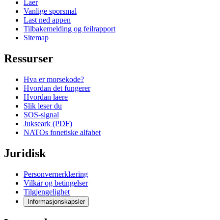
Laer
Vanlige sporsmal
Last ned appen
Tilbakemelding og feilrapport
Sitemap
Ressurser
Hva er morsekode?
Hvordan det fungerer
Hvordan laere
Slik leser du
SOS-signal
Jukseark (PDF)
NATOs fonetiske alfabet
Juridisk
Personvernerklæring
Vilkår og betingelser
Tilgjengelighet
Informasjonskapsler