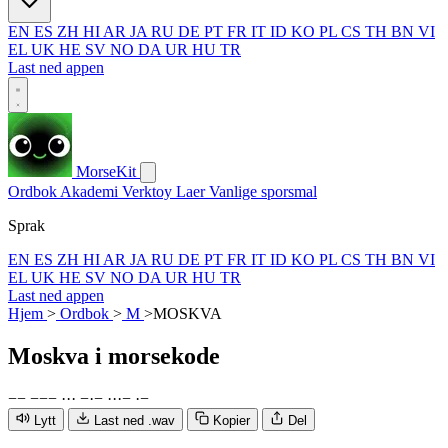
EN
ES
ZH
HI
AR
JA
RU
DE
PT
FR
IT
ID
KO
PL
CS
TH
BN
VI
EL
UK
HE
SV
NO
DA
UR
HU
TR
Last ned appen
MorseKit
Ordbok
Akademi
Verktoy
Laer
Vanlige sporsmal
Sprak
EN
ES
ZH
HI
AR
JA
RU
DE
PT
FR
IT
ID
KO
PL
CS
TH
BN
VI
EL
UK
HE
SV
NO
DA
UR
HU
TR
Last ned appen
Hjem
>
Ordbok
>
M
>
MOSKVA
Moskva
i morsekode
−
−
−
−
−
·
·
·
−
·
−
·
·
·
−
·
−
Lytt
Last ned .wav
Kopier
Del