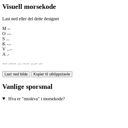
Visuell morsekode
Last ned eller del dette designet
M
--
O
---
S
...
K
-.-
V
...-
A
.-
−
−
−
−
−
·
·
·
−
·
−
·
·
·
−
·
−
Last ned bilde
Kopier til utklippstavle
Vanlige sporsmal
Hva er "moskva" i morsekode?