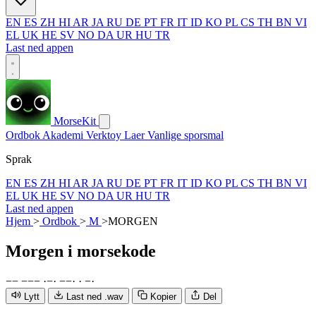
EN
ES
ZH
HI
AR
JA
RU
DE
PT
FR
IT
ID
KO
PL
CS
TH
BN
VI
EL
UK
HE
SV
NO
DA
UR
HU
TR
Last ned appen
MorseKit
Ordbok
Akademi
Verktoy
Laer
Vanlige sporsmal
Sprak
EN
ES
ZH
HI
AR
JA
RU
DE
PT
FR
IT
ID
KO
PL
CS
TH
BN
VI
EL
UK
HE
SV
NO
DA
UR
HU
TR
Last ned appen
Hjem
>
Ordbok
>
M
>
MORGEN
Morgen
i morsekode
−
−
−
−
−
·
−
·
−
−
·
·
−
·
Lytt
Last ned .wav
Kopier
Del