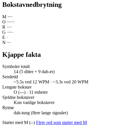
Bokstavnedbrytning
M
−
−
O
−
−
−
R
·
−
·
G
−
−
·
E
·
N
−
·
Kjappe fakta
Symboler totalt
14 (5 ditter + 9 dah-er)
Sendetid
~5.5s ved 12 WPM · ~3.3s ved 20 WPM
Lengste bokstav
O (---) · 11 enheter
Sjeldne bokstaver
Kun vanlige bokstaver
Rytme
dah-tung (flere lange signaler)
Starter med M (--)
Flere ord som starter med M