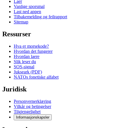
Laer
Vanlige sporsmal
Last ned appen
Tilbakemelding og feilrapport
Sitemap
Ressurser
Hva er morsekode?
Hvordan det fungerer
Hvordan laere
Slik leser du
SOS-signal
Jukseark (PDF)
NATOs fonetiske alfabet
Juridisk
Personvernerklæring
Vilkår og betingelser
Tilgjengelighet
Informasjonskapsler