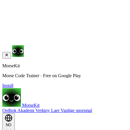
MorseKit
Morse Code Trainer · Free on Google Play
Install
MorseKit
Ordbok
Akademi
Verktoy
Laer
Vanlige sporsmal
NO