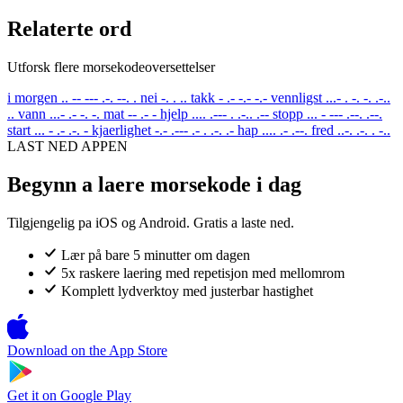
Relaterte ord
Utforsk flere morsekodeoversettelser
i morgen
.. -- --- .-. --. .
nei
-. . ..
takk
- .- -.- -.-
vennligst
...- . -. -. .-..
..
vann
...- .- -. -.
mat
-- .- -
hjelp
.... .--- . .-.. .--
stopp
... - --- .--. .--.
start
... - .- .-. -
kjaerlighet
-.- .--- .- . .-. .-
hap
.... .- .--.
fred
..-. .-. . -..
LAST NED APPEN
Begynn a laere morsekode i dag
Tilgjengelig pa iOS og Android. Gratis a laste ned.
Lær på bare 5 minutter om dagen
5x raskere laering med repetisjon med mellomrom
Komplett lydverktoy med justerbar hastighet
Download on the
App Store
Get it on
Google Play