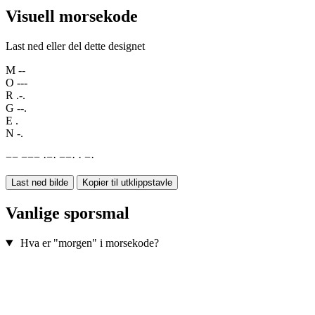
Visuell morsekode
Last ned eller del dette designet
M
--
O
---
R
.-.
G
--.
E
.
N
-.
−
−
−
−
−
·
−
·
−
−
·
·
−
·
Last ned bilde
Kopier til utklippstavle
Vanlige sporsmal
Hva er "morgen" i morsekode?