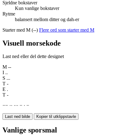
Sjeldne bokstaver
Kun vanlige bokstaver
Rytme
balansert mellom ditter og dah-er
Starter med M (--)
Flere ord som starter med M
Visuell morsekode
Last ned eller del dette designet
M
--
I
..
S
...
T
-
E
.
T
-
−
−
·
·
·
·
·
−
·
−
Last ned bilde
Kopier til utklippstavle
Vanlige sporsmal