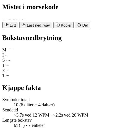
Mistet
i morsekode
−
−
·
·
·
·
·
−
·
−
Lytt
Last ned .wav
Kopier
Del
Bokstavnedbrytning
M
−
−
I
·
·
S
·
·
·
T
−
E
·
T
−
Kjappe fakta
Symboler totalt
10 (6 ditter + 4 dah-er)
Sendetid
~3.7s ved 12 WPM · ~2.2s ved 20 WPM
Lengste bokstav
M (--) · 7 enheter