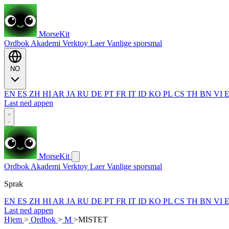
MorseKit
Ordbok
Akademi
Verktoy
Laer
Vanlige sporsmal
NO
EN
ES
ZH
HI
AR
JA
RU
DE
PT
FR
IT
ID
KO
PL
CS
TH
BN
VI
Last ned appen
MorseKit
Ordbok
Akademi
Verktoy
Laer
Vanlige sporsmal
Sprak
EN
ES
ZH
HI
AR
JA
RU
DE
PT
FR
IT
ID
KO
PL
CS
TH
BN
VI
Last ned appen
Hjem
>
Ordbok
>
M
>
MISTET