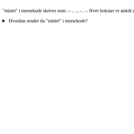
"mistet" i morsekode skrives som: -- .. ... - . -. Hver bokstav er atsk
Hvordan sender du "mistet" i morsekode?