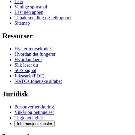
Laer
Vanlige sporsmal
Last ned appen
Tilbakemelding og feilrapport
Sitemap
Ressurser
Hva er morsekode?
Hvordan det fungerer
Hvordan laere
Slik leser du
SOS-signal
Jukseark (PDF)
NATOs fonetiske alfabet
Juridisk
Personvernerklæring
Vilkår og betingelser
Tilgjengelighet
Informasjonskapsler