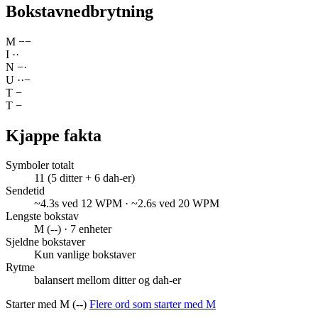
Bokstavnedbrytning
M
−
−
I
·
·
N
−
·
U
·
·
−
T
−
T
−
Kjappe fakta
Symboler totalt
11 (5 ditter + 6 dah-er)
Sendetid
~4.3s ved 12 WPM · ~2.6s ved 20 WPM
Lengste bokstav
M (--) · 7 enheter
Sjeldne bokstaver
Kun vanlige bokstaver
Rytme
balansert mellom ditter og dah-er
Starter med M (--)
Flere ord som starter med M