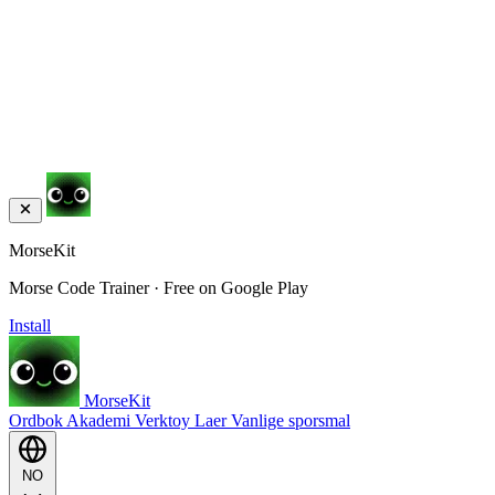
MorseKit
Morse Code Trainer · Free on Google Play
Install
MorseKit
Ordbok
Akademi
Verktoy
Laer
Vanlige sporsmal
NO