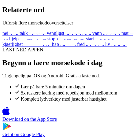
Relaterte ord
Utforsk flere morsekodeoversettelser
nei
-. . ..
takk
- .- -.- -.-
vennligst
...- . -. -. .-.. ..
vann
...- .- -. -.
mat
--
.- -
hjelp
.... .--- . .-.. .--
stopp
... - --- .--. .--.
start
... - .- .-. -
kjaerlighet
-.- .--- .- . .-. .-
hap
.... .- .--.
fred
..-. .-. . -..
liv
.-.. .. ...-
LAST NED APPEN
Begynn a laere morsekode i dag
Tilgjengelig pa iOS og Android. Gratis a laste ned.
Lær på bare 5 minutter om dagen
5x raskere laering med repetisjon med mellomrom
Komplett lydverktoy med justerbar hastighet
Download on the
App Store
Get it on
Google Play