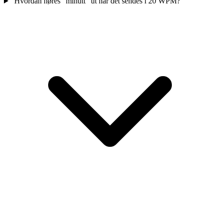
Hvordan høres "minutt" ut når det sendes i 20 WPM?