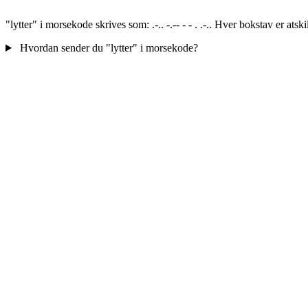
"lytter" i morsekode skrives som: .-.. -.-- - - . .-.. Hver bokstav er a
Hvordan sender du "lytter" i morsekode?