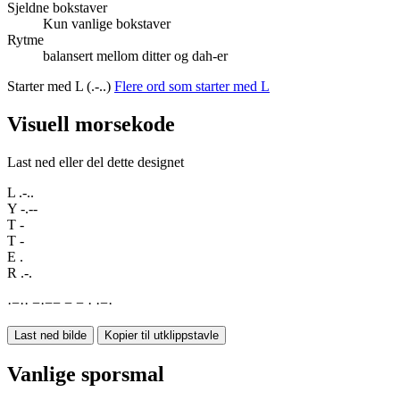
Sjeldne bokstaver
Kun vanlige bokstaver
Rytme
balansert mellom ditter og dah-er
Starter med L (.-..)
Flere ord som starter med L
Visuell morsekode
Last ned eller del dette designet
L
.-..
Y
-.--
T
-
T
-
E
.
R
.-.
·
−
·
·
−
·
−
−
−
−
·
·
−
·
Last ned bilde
Kopier til utklippstavle
Vanlige sporsmal