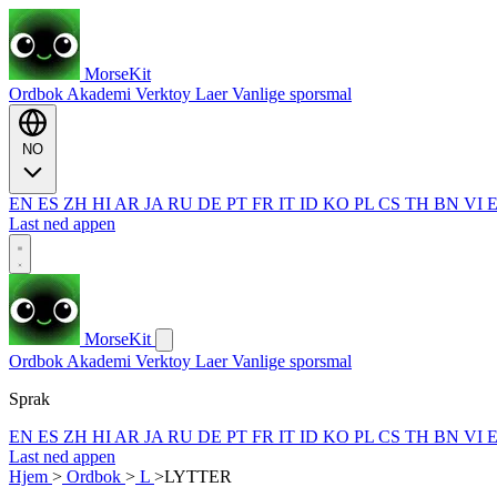
MorseKit
Ordbok
Akademi
Verktoy
Laer
Vanlige sporsmal
NO
EN
ES
ZH
HI
AR
JA
RU
DE
PT
FR
IT
ID
KO
PL
CS
TH
BN
VI
Last ned appen
MorseKit
Ordbok
Akademi
Verktoy
Laer
Vanlige sporsmal
Sprak
EN
ES
ZH
HI
AR
JA
RU
DE
PT
FR
IT
ID
KO
PL
CS
TH
BN
VI
Last ned appen
Hjem
>
Ordbok
>
L
>
LYTTER