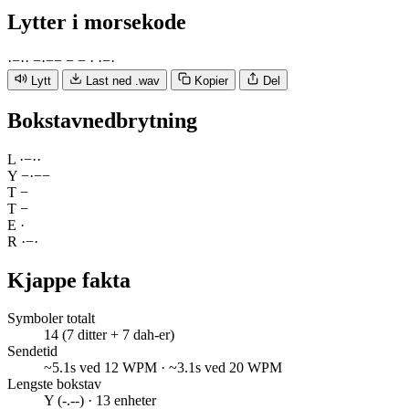
Lytter
i morsekode
·
−
·
·
−
·
−
−
−
−
·
·
−
·
Lytt
Last ned .wav
Kopier
Del
Bokstavnedbrytning
L
·
−
·
·
Y
−
·
−
−
T
−
T
−
E
·
R
·
−
·
Kjappe fakta
Symboler totalt
14 (7 ditter + 7 dah-er)
Sendetid
~5.1s ved 12 WPM · ~3.1s ved 20 WPM
Lengste bokstav
Y (-.--) · 13 enheter