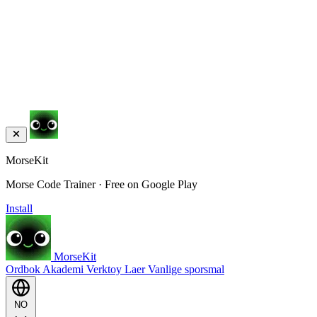
MorseKit
Morse Code Trainer · Free on Google Play
Install
MorseKit
Ordbok
Akademi
Verktoy
Laer
Vanlige sporsmal
NO