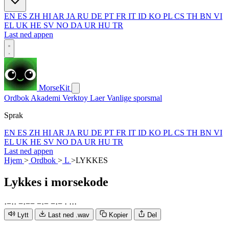
EN
ES
ZH
HI
AR
JA
RU
DE
PT
FR
IT
ID
KO
PL
CS
TH
BN
VI
EL
UK
HE
SV
NO
DA
UR
HU
TR
Last ned appen
MorseKit
Ordbok
Akademi
Verktoy
Laer
Vanlige sporsmal
Sprak
EN
ES
ZH
HI
AR
JA
RU
DE
PT
FR
IT
ID
KO
PL
CS
TH
BN
VI
EL
UK
HE
SV
NO
DA
UR
HU
TR
Last ned appen
Hjem
>
Ordbok
>
L
>
LYKKES
Lykkes
i morsekode
·
−
·
·
−
·
−
−
−
·
−
−
·
−
·
·
·
·
Lytt
Last ned .wav
Kopier
Del