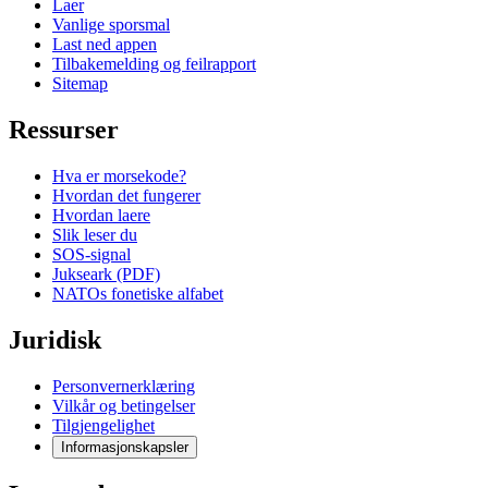
Laer
Vanlige sporsmal
Last ned appen
Tilbakemelding og feilrapport
Sitemap
Ressurser
Hva er morsekode?
Hvordan det fungerer
Hvordan laere
Slik leser du
SOS-signal
Jukseark (PDF)
NATOs fonetiske alfabet
Juridisk
Personvernerklæring
Vilkår og betingelser
Tilgjengelighet
Informasjonskapsler