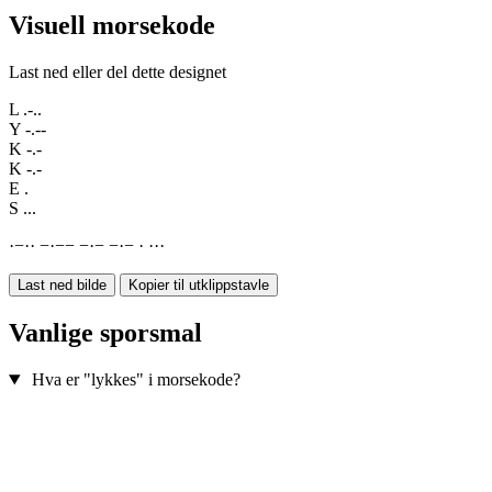
Visuell morsekode
Last ned eller del dette designet
L
.-..
Y
-.--
K
-.-
K
-.-
E
.
S
...
·
−
·
·
−
·
−
−
−
·
−
−
·
−
·
·
·
·
Last ned bilde
Kopier til utklippstavle
Vanlige sporsmal
Hva er "lykkes" i morsekode?