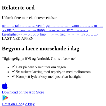
Relaterte ord
Utforsk flere morsekodeoversettelser
nei
-. . ..
takk
- .- -.- -.-
vennligst
...- . -. -. .-.. ..
vann
...- .- -. -.
mat
--
.- -
hjelp
.... .--- . .-.. .--
stopp
... - --- .--. .--.
start
... - .- .-. -
kjaerlighet
-.- .--- .- . .-. .-
hap
.... .- .--.
fred
..-. .-. . -..
liv
.-.. .. ...-
LAST NED APPEN
Begynn a laere morsekode i dag
Tilgjengelig pa iOS og Android. Gratis a laste ned.
Lær på bare 5 minutter om dagen
5x raskere laering med repetisjon med mellomrom
Komplett lydverktoy med justerbar hastighet
Download on the
App Store
Get it on
Google Play