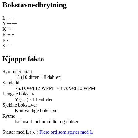
Bokstavnedbrytning
L
·
−
·
·
Y
−
·
−
−
K
−
·
−
K
−
·
−
E
·
S
·
·
·
Kjappe fakta
Symboler totalt
18 (10 ditter + 8 dah-er)
Sendetid
~6.1s ved 12 WPM · ~3.7s ved 20 WPM
Lengste bokstav
Y (-.--) · 13 enheter
Sjeldne bokstaver
Kun vanlige bokstaver
Rytme
balansert mellom ditter og dah-er
Starter med L (.-..)
Flere ord som starter med L