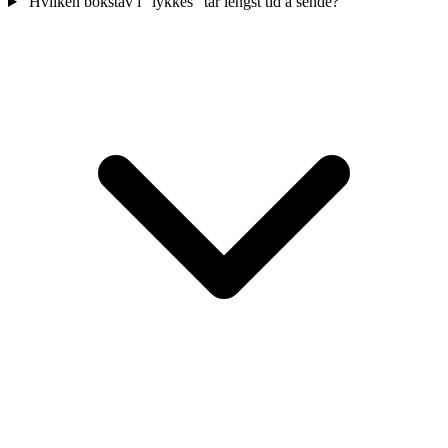
Hvilken bokstav i "lykkes" tar lengst tid å sende?