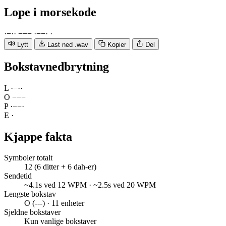
Lope
i morsekode
·
−
·
·
−
−
−
·
−
−
·
·
Lytt
Last ned .wav
Kopier
Del
Bokstavnedbrytning
L
·
−
·
·
O
−
−
−
P
·
−
−
·
E
·
Kjappe fakta
Symboler totalt
12 (6 ditter + 6 dah-er)
Sendetid
~4.1s ved 12 WPM · ~2.5s ved 20 WPM
Lengste bokstav
O (---) · 11 enheter
Sjeldne bokstaver
Kun vanlige bokstaver