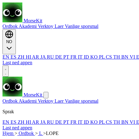
MorseKit
Ordbok
Akademi
Verktoy
Laer
Vanlige sporsmal
NO
EN
ES
ZH
HI
AR
JA
RU
DE
PT
FR
IT
ID
KO
PL
CS
TH
BN
VI
Last ned appen
MorseKit
Ordbok
Akademi
Verktoy
Laer
Vanlige sporsmal
Sprak
EN
ES
ZH
HI
AR
JA
RU
DE
PT
FR
IT
ID
KO
PL
CS
TH
BN
VI
Last ned appen
Hjem
>
Ordbok
>
L
>
LOPE