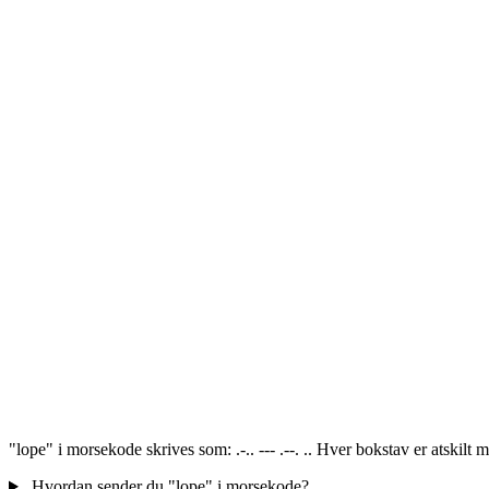
"lope" i morsekode skrives som: .-.. --- .--. .. Hver bokstav er atskil
Hvordan sender du "lope" i morsekode?