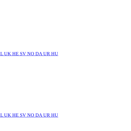
EL
UK
HE
SV
NO
DA
UR
HU
EL
UK
HE
SV
NO
DA
UR
HU