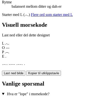
Rytme
balansert mellom ditter og dah-er
Starter med L (.-..)
Flere ord som starter med L
Visuell morsekode
Last ned eller del dette designet
L
.-..
O
---
P
.--.
E
.
·
−
·
·
−
−
−
·
−
−
·
·
Last ned bilde
Kopier til utklippstavle
Vanlige sporsmal
Hva er "lope" i morsekode?