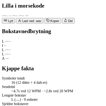
Lilla
i morsekode
·
−
·
·
·
·
·
−
·
·
·
−
·
·
·
−
Lytt
Last ned .wav
Kopier
Del
Bokstavnedbrytning
L
·
−
·
·
I
·
·
L
·
−
·
·
L
·
−
·
·
A
·
−
Kjappe fakta
Symboler totalt
16 (12 ditter + 4 dah-er)
Sendetid
~4.7s ved 12 WPM · ~2.8s ved 20 WPM
Lengste bokstav
L (.-..) · 9 enheter
Sjeldne bokstaver