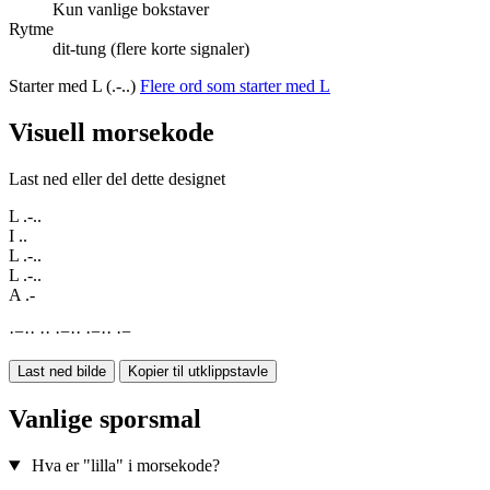
Kun vanlige bokstaver
Rytme
dit-tung (flere korte signaler)
Starter med L (.-..)
Flere ord som starter med L
Visuell morsekode
Last ned eller del dette designet
L
.-..
I
..
L
.-..
L
.-..
A
.-
·
−
·
·
·
·
·
−
·
·
·
−
·
·
·
−
Last ned bilde
Kopier til utklippstavle
Vanlige sporsmal
Hva er "lilla" i morsekode?