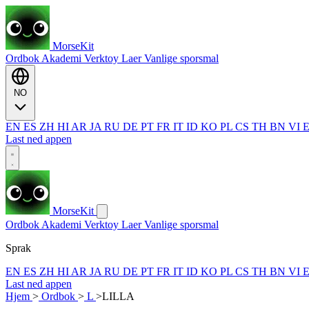
MorseKit
Ordbok
Akademi
Verktoy
Laer
Vanlige sporsmal
NO
EN
ES
ZH
HI
AR
JA
RU
DE
PT
FR
IT
ID
KO
PL
CS
TH
BN
VI
Last ned appen
MorseKit
Ordbok
Akademi
Verktoy
Laer
Vanlige sporsmal
Sprak
EN
ES
ZH
HI
AR
JA
RU
DE
PT
FR
IT
ID
KO
PL
CS
TH
BN
VI
Last ned appen
Hjem
>
Ordbok
>
L
>
LILLA