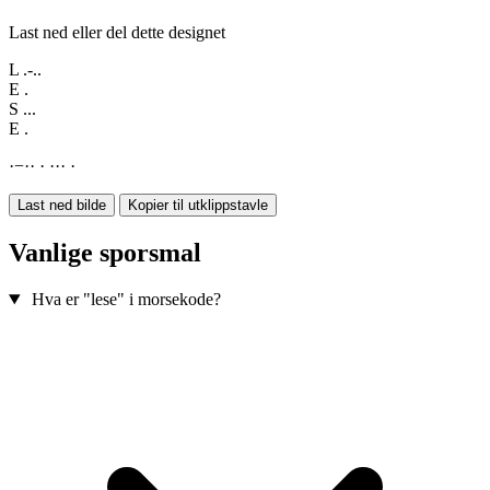
Last ned eller del dette designet
L
.-..
E
.
S
...
E
.
·
−
·
·
·
·
·
·
·
Last ned bilde
Kopier til utklippstavle
Vanlige sporsmal
Hva er "lese" i morsekode?