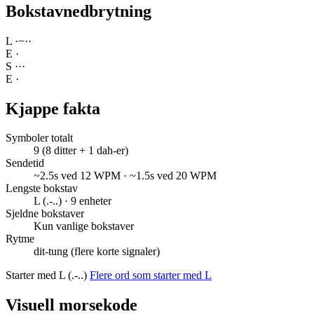
Bokstavnedbrytning
L
·
−
·
·
E
·
S
·
·
·
E
·
Kjappe fakta
Symboler totalt
9 (8 ditter + 1 dah-er)
Sendetid
~2.5s ved 12 WPM · ~1.5s ved 20 WPM
Lengste bokstav
L (.-..) · 9 enheter
Sjeldne bokstaver
Kun vanlige bokstaver
Rytme
dit-tung (flere korte signaler)
Starter med L (.-..)
Flere ord som starter med L
Visuell morsekode