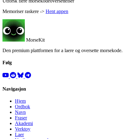
Utforsk flere morsekodeoversettelser
Memoriser raskere ->
Hent appen
MorseKit
Den premium plattformen for a laere og oversette morsekode.
Følg
Navigasjon
Hjem
Ordbok
Navn
Fraser
Akademi
Verktoy
Laer