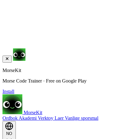
MorseKit
Morse Code Trainer · Free on Google Play
Install
MorseKit
Ordbok
Akademi
Verktoy
Laer
Vanlige sporsmal
NO