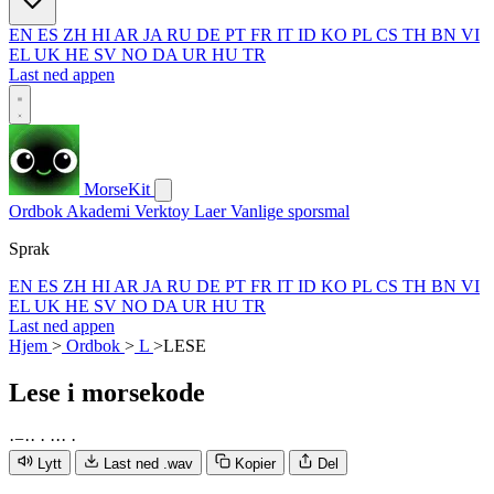
EN
ES
ZH
HI
AR
JA
RU
DE
PT
FR
IT
ID
KO
PL
CS
TH
BN
VI
EL
UK
HE
SV
NO
DA
UR
HU
TR
Last ned appen
MorseKit
Ordbok
Akademi
Verktoy
Laer
Vanlige sporsmal
Sprak
EN
ES
ZH
HI
AR
JA
RU
DE
PT
FR
IT
ID
KO
PL
CS
TH
BN
VI
EL
UK
HE
SV
NO
DA
UR
HU
TR
Last ned appen
Hjem
>
Ordbok
>
L
>
LESE
Lese
i morsekode
·
−
·
·
·
·
·
·
·
Lytt
Last ned .wav
Kopier
Del