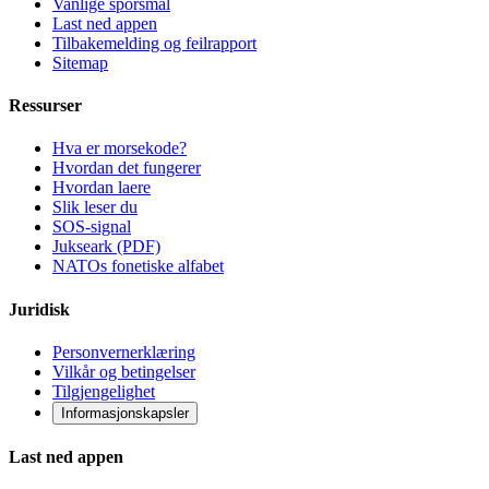
Vanlige sporsmal
Last ned appen
Tilbakemelding og feilrapport
Sitemap
Ressurser
Hva er morsekode?
Hvordan det fungerer
Hvordan laere
Slik leser du
SOS-signal
Jukseark (PDF)
NATOs fonetiske alfabet
Juridisk
Personvernerklæring
Vilkår og betingelser
Tilgjengelighet
Informasjonskapsler
Last ned appen