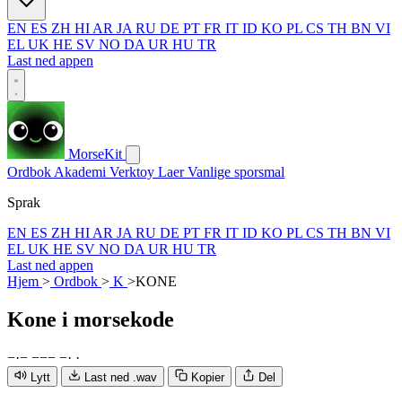
EN
ES
ZH
HI
AR
JA
RU
DE
PT
FR
IT
ID
KO
PL
CS
TH
BN
VI
EL
UK
HE
SV
NO
DA
UR
HU
TR
Last ned appen
MorseKit
Ordbok
Akademi
Verktoy
Laer
Vanlige sporsmal
Sprak
EN
ES
ZH
HI
AR
JA
RU
DE
PT
FR
IT
ID
KO
PL
CS
TH
BN
VI
EL
UK
HE
SV
NO
DA
UR
HU
TR
Last ned appen
Hjem
>
Ordbok
>
K
>
KONE
Kone
i morsekode
−
·
−
−
−
−
−
·
·
Lytt
Last ned .wav
Kopier
Del