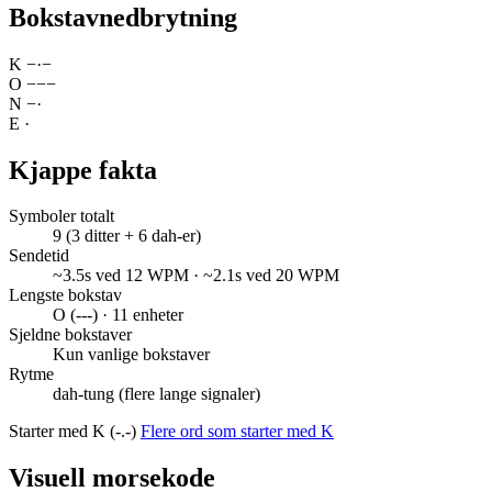
Bokstavnedbrytning
K
−
·
−
O
−
−
−
N
−
·
E
·
Kjappe fakta
Symboler totalt
9 (3 ditter + 6 dah-er)
Sendetid
~3.5s ved 12 WPM · ~2.1s ved 20 WPM
Lengste bokstav
O (---) · 11 enheter
Sjeldne bokstaver
Kun vanlige bokstaver
Rytme
dah-tung (flere lange signaler)
Starter med K (-.-)
Flere ord som starter med K
Visuell morsekode