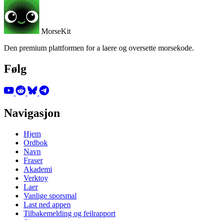
MorseKit
Den premium plattformen for a laere og oversette morsekode.
Følg
Navigasjon
Hjem
Ordbok
Navn
Fraser
Akademi
Verktoy
Laer
Vanlige sporsmal
Last ned appen
Tilbakemelding og feilrapport