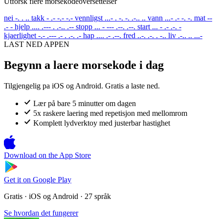
Utforsk flere morsekodeoversettelser
nei
-. . ..
takk
- .- -.- -.-
vennligst
...- . -. -. .-.. ..
vann
...- .- -. -.
mat
--
.- -
hjelp
.... .--- . .-.. .--
stopp
... - --- .--. .--.
start
... - .- .-. -
kjaerlighet
-.- .--- .- . .-. .-
hap
.... .- .--.
fred
..-. .-. . -..
liv
.-.. .. ...-
LAST NED APPEN
Begynn a laere morsekode i dag
Tilgjengelig pa iOS og Android. Gratis a laste ned.
Lær på bare 5 minutter om dagen
5x raskere laering med repetisjon med mellomrom
Komplett lydverktoy med justerbar hastighet
Download on the
App Store
Get it on
Google Play
Gratis · iOS og Android · 27 språk
Se hvordan det fungerer