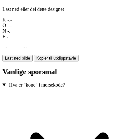
Last ned eller del dette designet
K
-.-
O
---
N
-.
E
.
−
·
−
−
−
−
−
·
·
Last ned bilde
Kopier til utklippstavle
Vanlige sporsmal
Hva er "kone" i morsekode?