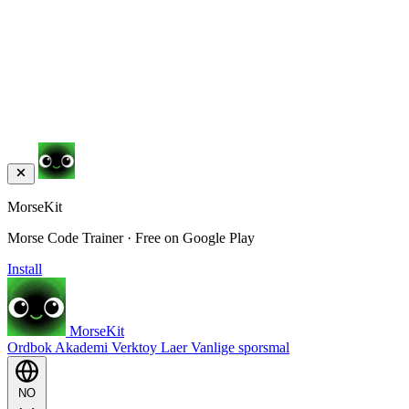
MorseKit
Morse Code Trainer · Free on Google Play
Install
MorseKit
Ordbok
Akademi
Verktoy
Laer
Vanlige sporsmal
NO