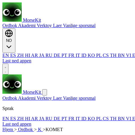
MorseKit
Ordbok
Akademi
Verktoy
Laer
Vanlige sporsmal
NO
EN
ES
ZH
HI
AR
JA
RU
DE
PT
FR
IT
ID
KO
PL
CS
TH
BN
VI
Last ned appen
MorseKit
Ordbok
Akademi
Verktoy
Laer
Vanlige sporsmal
Sprak
EN
ES
ZH
HI
AR
JA
RU
DE
PT
FR
IT
ID
KO
PL
CS
TH
BN
VI
Last ned appen
Hjem
>
Ordbok
>
K
>
KOMET