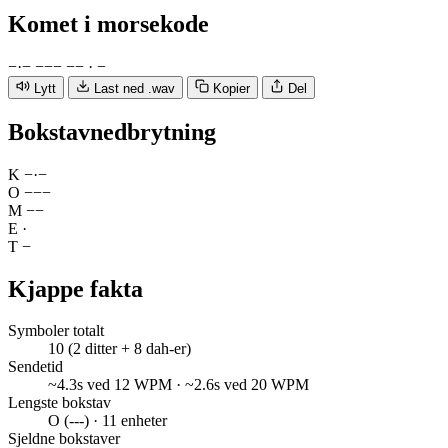
Komet
i morsekode
−
·
−
−
−
−
−
−
·
−
Lytt
Last ned .wav
Kopier
Del
Bokstavnedbrytning
K
−
·
−
O
−
−
−
M
−
−
E
·
T
−
Kjappe fakta
Symboler totalt
10 (2 ditter + 8 dah-er)
Sendetid
~4.3s ved 12 WPM · ~2.6s ved 20 WPM
Lengste bokstav
O (---) · 11 enheter
Sjeldne bokstaver