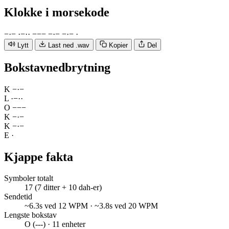
Klokke
i morsekode
−
·
−
·
−
·
·
−
−
−
−
·
−
−
·
−
·
Lytt
Last ned .wav
Kopier
Del
Bokstavnedbrytning
K
−
·
−
L
·
−
·
·
O
−
−
−
K
−
·
−
K
−
·
−
E
·
Kjappe fakta
Symboler totalt
17 (7 ditter + 10 dah-er)
Sendetid
~6.3s ved 12 WPM · ~3.8s ved 20 WPM
Lengste bokstav
O (---) · 11 enheter