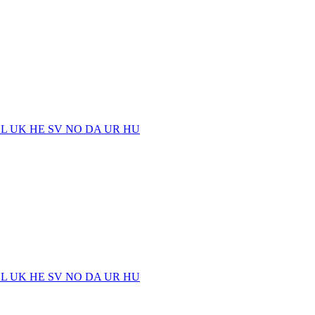
EL
UK
HE
SV
NO
DA
UR
HU
EL
UK
HE
SV
NO
DA
UR
HU