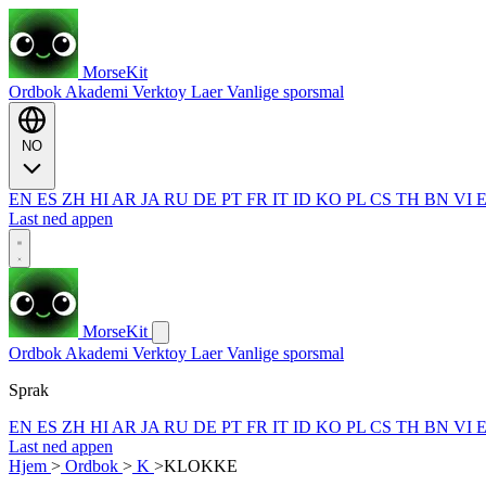
MorseKit
Ordbok
Akademi
Verktoy
Laer
Vanlige sporsmal
NO
EN
ES
ZH
HI
AR
JA
RU
DE
PT
FR
IT
ID
KO
PL
CS
TH
BN
VI
Last ned appen
MorseKit
Ordbok
Akademi
Verktoy
Laer
Vanlige sporsmal
Sprak
EN
ES
ZH
HI
AR
JA
RU
DE
PT
FR
IT
ID
KO
PL
CS
TH
BN
VI
Last ned appen
Hjem
>
Ordbok
>
K
>
KLOKKE