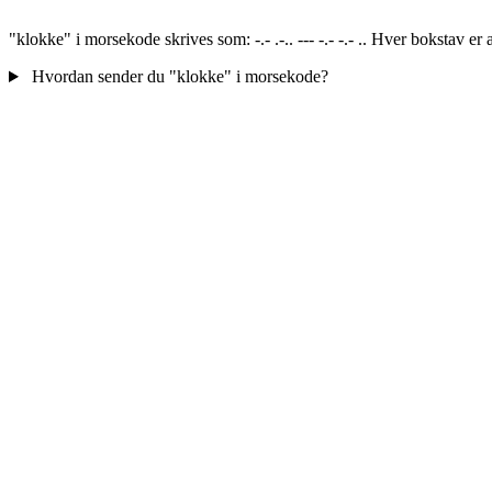
"klokke" i morsekode skrives som: -.- .-.. --- -.- -.- .. Hver bokstav 
Hvordan sender du "klokke" i morsekode?