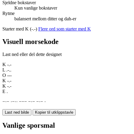
Sjeldne bokstaver
Kun vanlige bokstaver
Rytme
balansert mellom ditter og dah-er
Starter med K (-.-)
Flere ord som starter med K
Visuell morsekode
Last ned eller del dette designet
K
-.-
L
.-..
O
---
K
-.-
K
-.-
E
.
−
·
−
·
−
·
·
−
−
−
−
·
−
−
·
−
·
Last ned bilde
Kopier til utklippstavle
Vanlige sporsmal