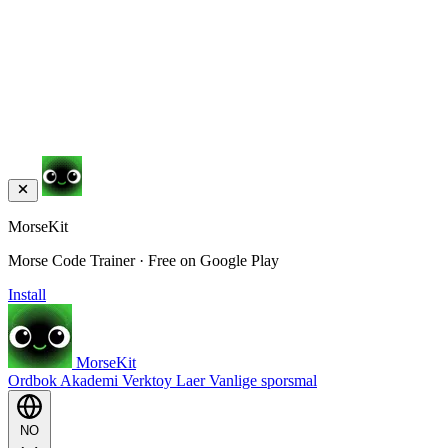
MorseKit
Morse Code Trainer · Free on Google Play
Install
MorseKit
Ordbok
Akademi
Verktoy
Laer
Vanlige sporsmal
NO