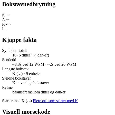
Bokstavnedbrytning
K
−
·
−
A
·
−
R
·
−
·
I
·
·
Kjappe fakta
Symboler totalt
10 (6 ditter + 4 dah-er)
Sendetid
~3.3s ved 12 WPM · ~2s ved 20 WPM
Lengste bokstav
K (-.-) · 9 enheter
Sjeldne bokstaver
Kun vanlige bokstaver
Rytme
balansert mellom ditter og dah-er
Starter med K (-.-)
Flere ord som starter med K
Visuell morsekode