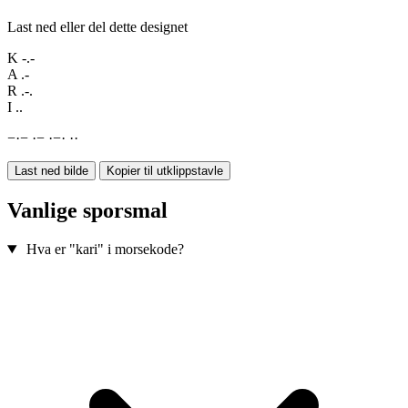
Last ned eller del dette designet
K
-.-
A
.-
R
.-.
I
..
−
·
−
·
−
·
−
·
·
·
Last ned bilde
Kopier til utklippstavle
Vanlige sporsmal
Hva er "kari" i morsekode?