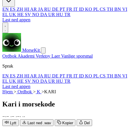
EN
ES
ZH
HI
AR
JA
RU
DE
PT
FR
IT
ID
KO
PL
CS
TH
BN
VI
EL
UK
HE
SV
NO
DA
UR
HU
TR
Last ned appen
MorseKit
Ordbok
Akademi
Verktoy
Laer
Vanlige sporsmal
Sprak
EN
ES
ZH
HI
AR
JA
RU
DE
PT
FR
IT
ID
KO
PL
CS
TH
BN
VI
EL
UK
HE
SV
NO
DA
UR
HU
TR
Last ned appen
Hjem
>
Ordbok
>
K
>
KARI
Kari
i morsekode
−
·
−
·
−
·
−
·
·
·
Lytt
Last ned .wav
Kopier
Del