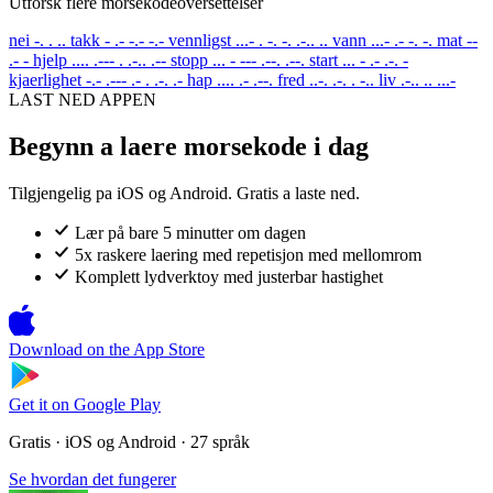
Utforsk flere morsekodeoversettelser
nei
-. . ..
takk
- .- -.- -.-
vennligst
...- . -. -. .-.. ..
vann
...- .- -. -.
mat
--
.- -
hjelp
.... .--- . .-.. .--
stopp
... - --- .--. .--.
start
... - .- .-. -
kjaerlighet
-.- .--- .- . .-. .-
hap
.... .- .--.
fred
..-. .-. . -..
liv
.-.. .. ...-
LAST NED APPEN
Begynn a laere morsekode i dag
Tilgjengelig pa iOS og Android. Gratis a laste ned.
Lær på bare 5 minutter om dagen
5x raskere laering med repetisjon med mellomrom
Komplett lydverktoy med justerbar hastighet
Download on the
App Store
Get it on
Google Play
Gratis · iOS og Android · 27 språk
Se hvordan det fungerer