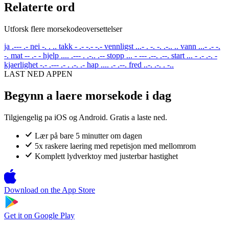
Relaterte ord
Utforsk flere morsekodeoversettelser
ja
.--- .-
nei
-. . ..
takk
- .- -.- -.-
vennligst
...- . -. -. .-.. ..
vann
...- .- -.
-.
mat
-- .- -
hjelp
.... .--- . .-.. .--
stopp
... - --- .--. .--.
start
... - .- .-. -
kjaerlighet
-.- .--- .- . .-. .-
hap
.... .- .--.
fred
..-. .-. . -..
LAST NED APPEN
Begynn a laere morsekode i dag
Tilgjengelig pa iOS og Android. Gratis a laste ned.
Lær på bare 5 minutter om dagen
5x raskere laering med repetisjon med mellomrom
Komplett lydverktoy med justerbar hastighet
Download on the
App Store
Get it on
Google Play