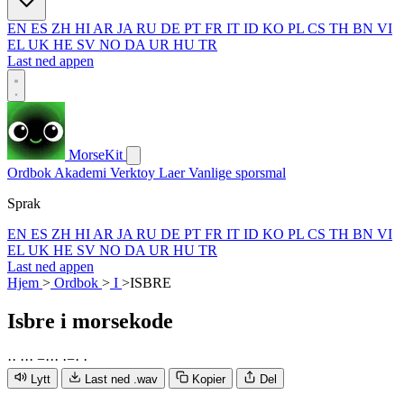
EN
ES
ZH
HI
AR
JA
RU
DE
PT
FR
IT
ID
KO
PL
CS
TH
BN
VI
EL
UK
HE
SV
NO
DA
UR
HU
TR
Last ned appen
MorseKit
Ordbok
Akademi
Verktoy
Laer
Vanlige sporsmal
Sprak
EN
ES
ZH
HI
AR
JA
RU
DE
PT
FR
IT
ID
KO
PL
CS
TH
BN
VI
EL
UK
HE
SV
NO
DA
UR
HU
TR
Last ned appen
Hjem
>
Ordbok
>
I
>
ISBRE
Isbre
i morsekode
·
·
·
·
·
−
·
·
·
·
−
·
·
Lytt
Last ned .wav
Kopier
Del