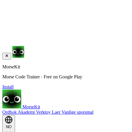
MorseKit
Morse Code Trainer · Free on Google Play
Install
MorseKit
Ordbok
Akademi
Verktoy
Laer
Vanlige sporsmal
NO