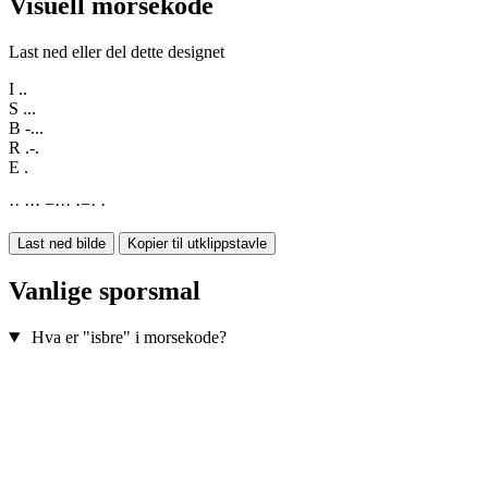
Visuell morsekode
Last ned eller del dette designet
I
..
S
...
B
-...
R
.-.
E
.
·
·
·
·
·
−
·
·
·
·
−
·
·
Last ned bilde
Kopier til utklippstavle
Vanlige sporsmal
Hva er "isbre" i morsekode?