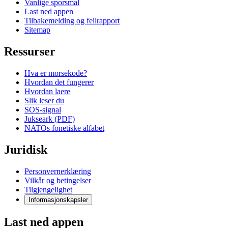
Vanlige sporsmal
Last ned appen
Tilbakemelding og feilrapport
Sitemap
Ressurser
Hva er morsekode?
Hvordan det fungerer
Hvordan laere
Slik leser du
SOS-signal
Jukseark (PDF)
NATOs fonetiske alfabet
Juridisk
Personvernerklæring
Vilkår og betingelser
Tilgjengelighet
Informasjonskapsler
Last ned appen