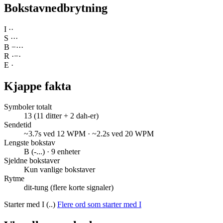
Bokstavnedbrytning
I
·
·
S
·
·
·
B
−
·
·
·
R
·
−
·
E
·
Kjappe fakta
Symboler totalt
13 (11 ditter + 2 dah-er)
Sendetid
~3.7s ved 12 WPM · ~2.2s ved 20 WPM
Lengste bokstav
B (-...) · 9 enheter
Sjeldne bokstaver
Kun vanlige bokstaver
Rytme
dit-tung (flere korte signaler)
Starter med I (..)
Flere ord som starter med I