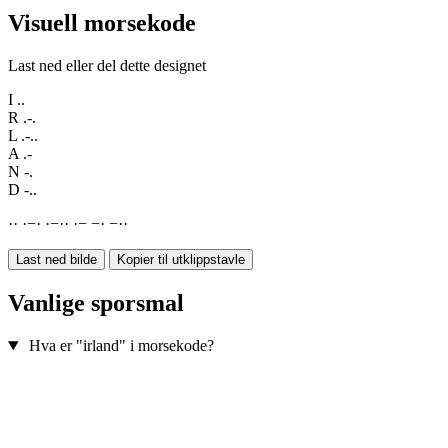
Visuell morsekode
Last ned eller del dette designet
I
..
R
.-.
L
.-..
A
.-
N
-.
D
-..
·
·
·
−
·
·
−
·
·
·
−
−
·
−
·
·
Last ned bilde
Kopier til utklippstavle
Vanlige sporsmal
Hva er "irland" i morsekode?