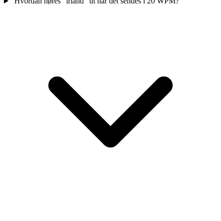
Hvordan høres "irland" ut når det sendes i 20 WPM?