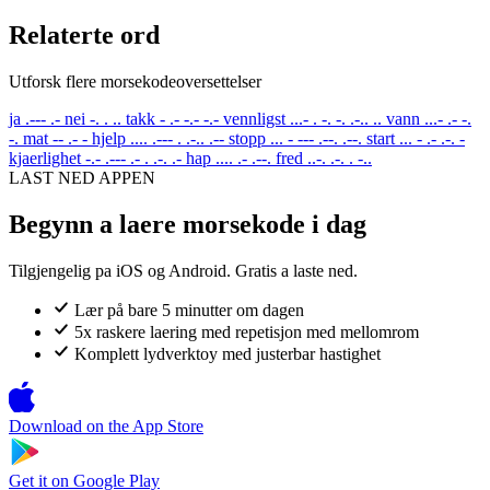
Relaterte ord
Utforsk flere morsekodeoversettelser
ja
.--- .-
nei
-. . ..
takk
- .- -.- -.-
vennligst
...- . -. -. .-.. ..
vann
...- .- -.
-.
mat
-- .- -
hjelp
.... .--- . .-.. .--
stopp
... - --- .--. .--.
start
... - .- .-. -
kjaerlighet
-.- .--- .- . .-. .-
hap
.... .- .--.
fred
..-. .-. . -..
LAST NED APPEN
Begynn a laere morsekode i dag
Tilgjengelig pa iOS og Android. Gratis a laste ned.
Lær på bare 5 minutter om dagen
5x raskere laering med repetisjon med mellomrom
Komplett lydverktoy med justerbar hastighet
Download on the
App Store
Get it on
Google Play