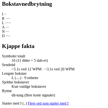
Bokstavnedbrytning
I
·
·
R
·
−
·
L
·
−
·
·
A
·
−
N
−
·
D
−
·
·
Kjappe fakta
Symboler totalt
16 (11 ditter + 5 dah-er)
Sendetid
~5.1s ved 12 WPM · ~3.1s ved 20 WPM
Lengste bokstav
L (.-..) · 9 enheter
Sjeldne bokstaver
Kun vanlige bokstaver
Rytme
dit-tung (flere korte signaler)
Starter med I (..)
Flere ord som starter med I