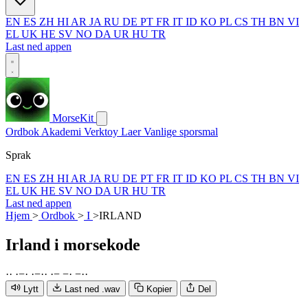
EN
ES
ZH
HI
AR
JA
RU
DE
PT
FR
IT
ID
KO
PL
CS
TH
BN
VI
EL
UK
HE
SV
NO
DA
UR
HU
TR
Last ned appen
MorseKit
Ordbok
Akademi
Verktoy
Laer
Vanlige sporsmal
Sprak
EN
ES
ZH
HI
AR
JA
RU
DE
PT
FR
IT
ID
KO
PL
CS
TH
BN
VI
EL
UK
HE
SV
NO
DA
UR
HU
TR
Last ned appen
Hjem
>
Ordbok
>
I
>
IRLAND
Irland
i morsekode
·
·
·
−
·
·
−
·
·
·
−
−
·
−
·
·
Lytt
Last ned .wav
Kopier
Del