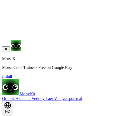
MorseKit
Morse Code Trainer · Free on Google Play
Install
MorseKit
Ordbok
Akademi
Verktoy
Laer
Vanlige sporsmal
NO