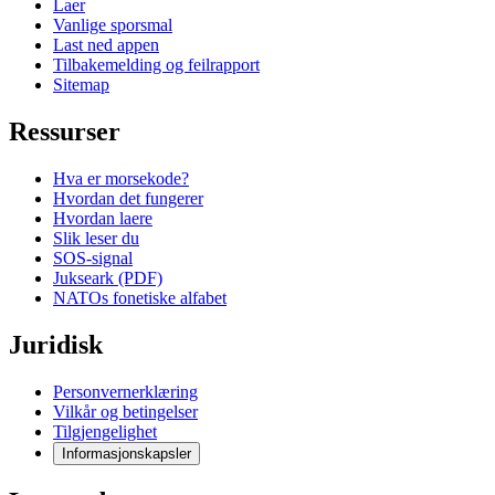
Laer
Vanlige sporsmal
Last ned appen
Tilbakemelding og feilrapport
Sitemap
Ressurser
Hva er morsekode?
Hvordan det fungerer
Hvordan laere
Slik leser du
SOS-signal
Jukseark (PDF)
NATOs fonetiske alfabet
Juridisk
Personvernerklæring
Vilkår og betingelser
Tilgjengelighet
Informasjonskapsler