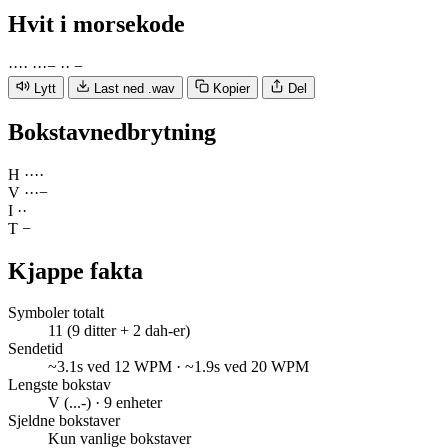
Hvit
i morsekode
·
·
·
·
·
·
·
−
·
·
−
Lytt
Last ned .wav
Kopier
Del
Bokstavnedbrytning
H
·
·
·
·
V
·
·
·
−
I
·
·
T
−
Kjappe fakta
Symboler totalt
11 (9 ditter + 2 dah-er)
Sendetid
~3.1s ved 12 WPM · ~1.9s ved 20 WPM
Lengste bokstav
V (...-) · 9 enheter
Sjeldne bokstaver
Kun vanlige bokstaver