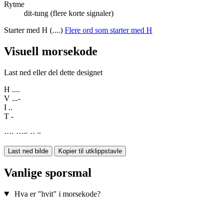
Rytme
dit-tung (flere korte signaler)
Starter med H (....)
Flere ord som starter med H
Visuell morsekode
Last ned eller del dette designet
H
....
V
...-
I
..
T
-
·
·
·
·
·
·
·
−
·
·
−
Last ned bilde
Kopier til utklippstavle
Vanlige sporsmal
Hva er "hvit" i morsekode?