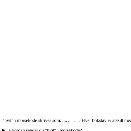
"hvit" i morsekode skrives som: .... ...- .. -. Hver bokstav er atskilt
Hvordan sender du "hvit" i morsekode?