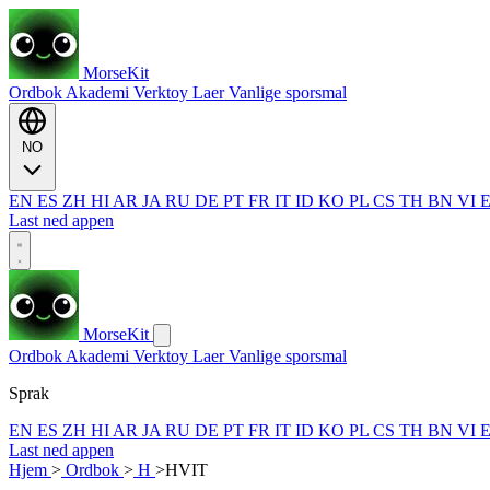
MorseKit
Ordbok
Akademi
Verktoy
Laer
Vanlige sporsmal
NO
EN
ES
ZH
HI
AR
JA
RU
DE
PT
FR
IT
ID
KO
PL
CS
TH
BN
VI
Last ned appen
MorseKit
Ordbok
Akademi
Verktoy
Laer
Vanlige sporsmal
Sprak
EN
ES
ZH
HI
AR
JA
RU
DE
PT
FR
IT
ID
KO
PL
CS
TH
BN
VI
Last ned appen
Hjem
>
Ordbok
>
H
>
HVIT