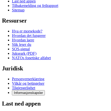
Last ned appen
Tilbakemelding og feilrapport
Sitemap
Ressurser
Hva er morsekode?
Hvordan det fungerer
Hvordan laere
Slik leser du
SOS-signal
Jukseark (PDF)
NATOs fonetiske alfabet
Juridisk
Personvernerklæring
Vilkår og betingelser
Tilgjengelighet
Informasjonskapsler
Last ned appen