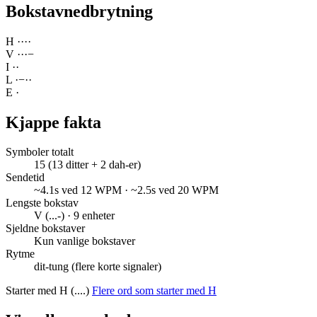
Bokstavnedbrytning
H
·
·
·
·
V
·
·
·
−
I
·
·
L
·
−
·
·
E
·
Kjappe fakta
Symboler totalt
15 (13 ditter + 2 dah-er)
Sendetid
~4.1s ved 12 WPM · ~2.5s ved 20 WPM
Lengste bokstav
V (...-) · 9 enheter
Sjeldne bokstaver
Kun vanlige bokstaver
Rytme
dit-tung (flere korte signaler)
Starter med H (....)
Flere ord som starter med H