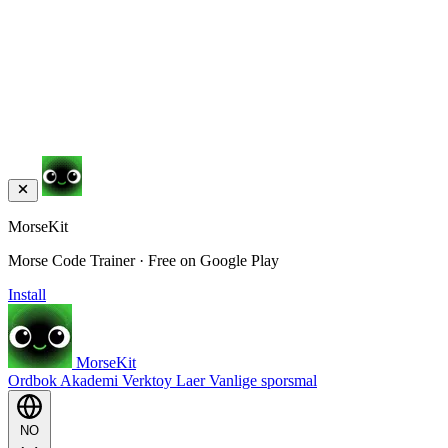
MorseKit
Morse Code Trainer · Free on Google Play
Install
MorseKit
Ordbok
Akademi
Verktoy
Laer
Vanlige sporsmal
NO