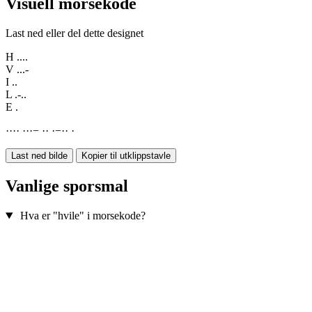
Visuell morsekode
Last ned eller del dette designet
H
....
V
...-
I
..
L
.-..
E
.
·
·
·
·
·
·
·
−
·
·
·
−
·
·
·
Last ned bilde
Kopier til utklippstavle
Vanlige sporsmal
Hva er "hvile" i morsekode?