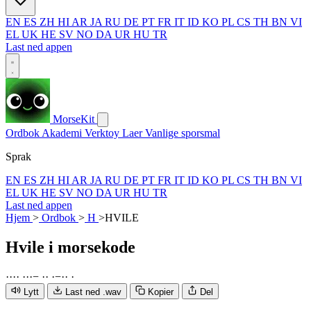
EN
ES
ZH
HI
AR
JA
RU
DE
PT
FR
IT
ID
KO
PL
CS
TH
BN
VI
EL
UK
HE
SV
NO
DA
UR
HU
TR
Last ned appen
MorseKit
Ordbok
Akademi
Verktoy
Laer
Vanlige sporsmal
Sprak
EN
ES
ZH
HI
AR
JA
RU
DE
PT
FR
IT
ID
KO
PL
CS
TH
BN
VI
EL
UK
HE
SV
NO
DA
UR
HU
TR
Last ned appen
Hjem
>
Ordbok
>
H
>
HVILE
Hvile
i morsekode
·
·
·
·
·
·
·
−
·
·
·
−
·
·
·
Lytt
Last ned .wav
Kopier
Del