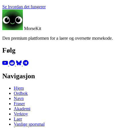
Se hvordan det fungerer
MorseKit
Den premium plattformen for a laere og oversette morsekode.
Følg
Navigasjon
Hjem
Ordbok
Navn
Fraser
Akademi
Verktoy
Laer
Vanlige sporsmal