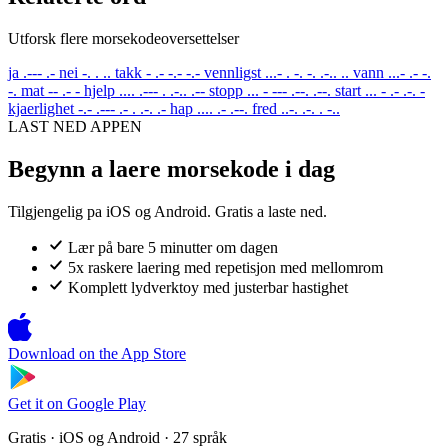
Utforsk flere morsekodeoversettelser
ja
.--- .-
nei
-. . ..
takk
- .- -.- -.-
vennligst
...- . -. -. .-.. ..
vann
...- .- -.
-.
mat
-- .- -
hjelp
.... .--- . .-.. .--
stopp
... - --- .--. .--.
start
... - .- .-. -
kjaerlighet
-.- .--- .- . .-. .-
hap
.... .- .--.
fred
..-. .-. . -..
LAST NED APPEN
Begynn a laere morsekode i dag
Tilgjengelig pa iOS og Android. Gratis a laste ned.
Lær på bare 5 minutter om dagen
5x raskere laering med repetisjon med mellomrom
Komplett lydverktoy med justerbar hastighet
Download on the
App Store
Get it on
Google Play
Gratis · iOS og Android · 27 språk