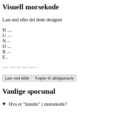
Visuell morsekode
Last ned eller del dette designet
H
....
U
..-
N
-.
D
-..
R
.-.
E
.
·
·
·
·
·
·
−
−
·
−
·
·
·
−
·
·
Last ned bilde
Kopier til utklippstavle
Vanlige sporsmal
Hva er "hundre" i morsekode?