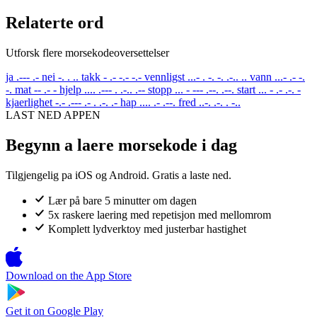
Relaterte ord
Utforsk flere morsekodeoversettelser
ja
.--- .-
nei
-. . ..
takk
- .- -.- -.-
vennligst
...- . -. -. .-.. ..
vann
...- .- -.
-.
mat
-- .- -
hjelp
.... .--- . .-.. .--
stopp
... - --- .--. .--.
start
... - .- .-. -
kjaerlighet
-.- .--- .- . .-. .-
hap
.... .- .--.
fred
..-. .-. . -..
LAST NED APPEN
Begynn a laere morsekode i dag
Tilgjengelig pa iOS og Android. Gratis a laste ned.
Lær på bare 5 minutter om dagen
5x raskere laering med repetisjon med mellomrom
Komplett lydverktoy med justerbar hastighet
Download on the
App Store
Get it on
Google Play