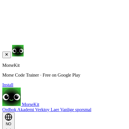
MorseKit
Morse Code Trainer · Free on Google Play
Install
MorseKit
Ordbok
Akademi
Verktoy
Laer
Vanlige sporsmal
NO