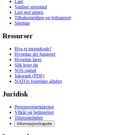
Laer
Vanlige sporsmal
Last ned appen
Tilbakemelding og feilrapport
Sitemap
Ressurser
Hva er morsekode?
Hvordan det fungerer
Hvordan laere
Slik leser du
SOS-signal
Jukseark (PDF)
NATOs fonetiske alfabet
Juridisk
Personvernerklæring
Vilkår og betingelser
Tilgjengelighet
Informasjonskapsler