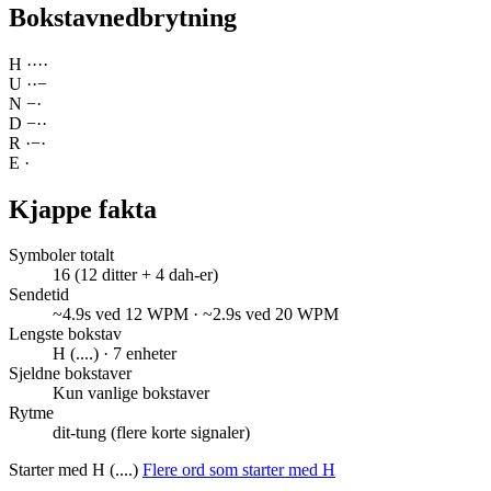
Bokstavnedbrytning
H
·
·
·
·
U
·
·
−
N
−
·
D
−
·
·
R
·
−
·
E
·
Kjappe fakta
Symboler totalt
16 (12 ditter + 4 dah-er)
Sendetid
~4.9s ved 12 WPM · ~2.9s ved 20 WPM
Lengste bokstav
H (....) · 7 enheter
Sjeldne bokstaver
Kun vanlige bokstaver
Rytme
dit-tung (flere korte signaler)
Starter med H (....)
Flere ord som starter med H