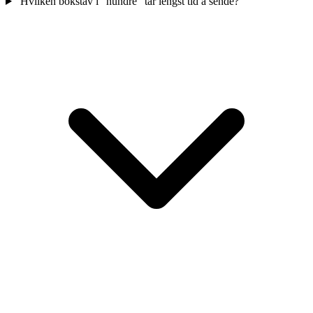
Hvilken bokstav i "hundre" tar lengst tid å sende?