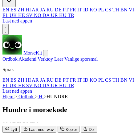
EN
ES
ZH
HI
AR
JA
RU
DE
PT
FR
IT
ID
KO
PL
CS
TH
BN
VI
EL
UK
HE
SV
NO
DA
UR
HU
TR
Last ned appen
MorseKit
Ordbok
Akademi
Verktoy
Laer
Vanlige sporsmal
Sprak
EN
ES
ZH
HI
AR
JA
RU
DE
PT
FR
IT
ID
KO
PL
CS
TH
BN
VI
EL
UK
HE
SV
NO
DA
UR
HU
TR
Last ned appen
Hjem
>
Ordbok
>
H
>
HUNDRE
Hundre
i morsekode
·
·
·
·
·
·
−
−
·
−
·
·
·
−
·
·
Lytt
Last ned .wav
Kopier
Del