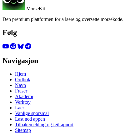
MorseKit
Den premium plattformen for a laere og oversette morsekode.
Følg
Navigasjon
Hjem
Ordbok
Navn
Fraser
Akademi
Verktoy
Laer
Vanlige sporsmal
Last ned appen
Tilbakemelding og feilrapport
Sitemap