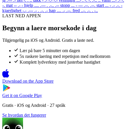
ja
.--- .-
nei
-. . ..
takk
- .- -.- -.-
vennligst
...- . -. -. .-.. ..
vann
...- .- -.
-.
mat
-- .- -
hjelp
.... .--- . .-.. .--
stopp
... - --- .--. .--.
start
... - .- .-. -
kjaerlighet
-.- .--- .- . .-. .-
hap
.... .- .--.
fred
..-. .-. . -..
LAST NED APPEN
Begynn a laere morsekode i dag
Tilgjengelig pa iOS og Android. Gratis a laste ned.
Lær på bare 5 minutter om dagen
5x raskere laering med repetisjon med mellomrom
Komplett lydverktoy med justerbar hastighet
Download on the
App Store
Get it on
Google Play
Gratis · iOS og Android · 27 språk
Se hvordan det fungerer