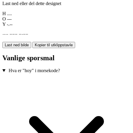
Last ned eller del dette designet
H
....
O
---
Y
-.--
·
·
·
·
−
−
−
−
·
−
−
Last ned bilde
Kopier til utklippstavle
Vanlige sporsmal
Hva er "hoy" i morsekode?