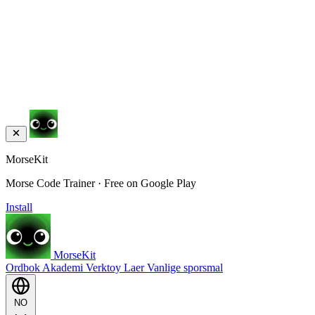
MorseKit
Morse Code Trainer · Free on Google Play
Install
MorseKit
Ordbok
Akademi
Verktoy
Laer
Vanlige sporsmal
NO