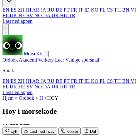
EN
ES
ZH
HI
AR
JA
RU
DE
PT
FR
IT
ID
KO
PL
CS
TH
BN
VI
EL
UK
HE
SV
NO
DA
UR
HU
TR
Last ned appen
MorseKit
Ordbok
Akademi
Verktoy
Laer
Vanlige sporsmal
Sprak
EN
ES
ZH
HI
AR
JA
RU
DE
PT
FR
IT
ID
KO
PL
CS
TH
BN
VI
EL
UK
HE
SV
NO
DA
UR
HU
TR
Last ned appen
Hjem
>
Ordbok
>
H
>
HOY
Hoy
i morsekode
·
·
·
·
−
−
−
−
·
−
−
Lytt
Last ned .wav
Kopier
Del