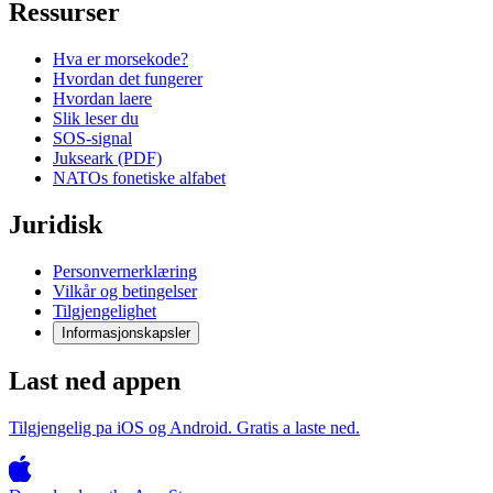
Ressurser
Hva er morsekode?
Hvordan det fungerer
Hvordan laere
Slik leser du
SOS-signal
Jukseark (PDF)
NATOs fonetiske alfabet
Juridisk
Personvernerklæring
Vilkår og betingelser
Tilgjengelighet
Informasjonskapsler
Last ned appen
Tilgjengelig pa iOS og Android. Gratis a laste ned.