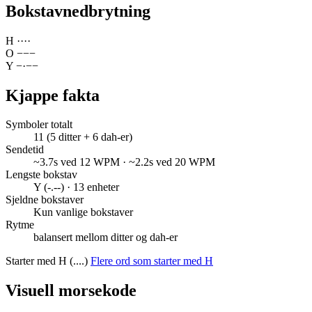
Bokstavnedbrytning
H
·
·
·
·
O
−
−
−
Y
−
·
−
−
Kjappe fakta
Symboler totalt
11 (5 ditter + 6 dah-er)
Sendetid
~3.7s ved 12 WPM · ~2.2s ved 20 WPM
Lengste bokstav
Y (-.--) · 13 enheter
Sjeldne bokstaver
Kun vanlige bokstaver
Rytme
balansert mellom ditter og dah-er
Starter med H (....)
Flere ord som starter med H
Visuell morsekode