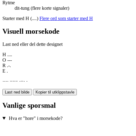
Rytme
dit-tung (flere korte signaler)
Starter med H (....)
Flere ord som starter med H
Visuell morsekode
Last ned eller del dette designet
H
....
O
---
R
.-.
E
.
·
·
·
·
−
−
−
·
−
·
·
Last ned bilde
Kopier til utklippstavle
Vanlige sporsmal
Hva er "hore" i morsekode?