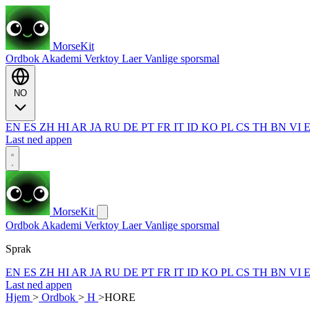
MorseKit
Ordbok
Akademi
Verktoy
Laer
Vanlige sporsmal
NO
EN
ES
ZH
HI
AR
JA
RU
DE
PT
FR
IT
ID
KO
PL
CS
TH
BN
VI
Last ned appen
MorseKit
Ordbok
Akademi
Verktoy
Laer
Vanlige sporsmal
Sprak
EN
ES
ZH
HI
AR
JA
RU
DE
PT
FR
IT
ID
KO
PL
CS
TH
BN
VI
Last ned appen
Hjem
>
Ordbok
>
H
>
HORE