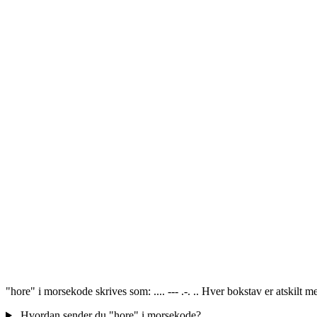
"hore" i morsekode skrives som: .... --- .-. .. Hver bokstav er atskilt
Hvordan sender du "hore" i morsekode?