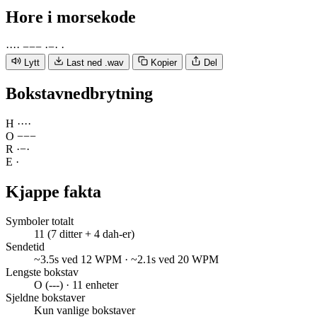
Hore
i morsekode
·
·
·
·
−
−
−
·
−
·
·
Lytt
Last ned .wav
Kopier
Del
Bokstavnedbrytning
H
·
·
·
·
O
−
−
−
R
·
−
·
E
·
Kjappe fakta
Symboler totalt
11 (7 ditter + 4 dah-er)
Sendetid
~3.5s ved 12 WPM · ~2.1s ved 20 WPM
Lengste bokstav
O (---) · 11 enheter
Sjeldne bokstaver
Kun vanlige bokstaver