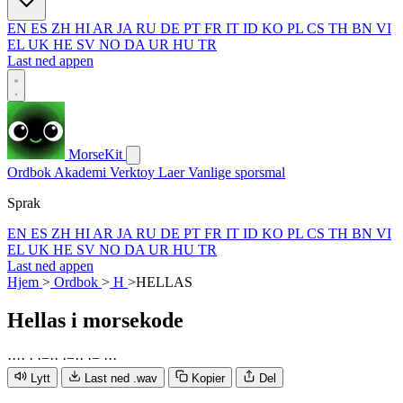
EN
ES
ZH
HI
AR
JA
RU
DE
PT
FR
IT
ID
KO
PL
CS
TH
BN
VI
EL
UK
HE
SV
NO
DA
UR
HU
TR
Last ned appen
MorseKit
Ordbok
Akademi
Verktoy
Laer
Vanlige sporsmal
Sprak
EN
ES
ZH
HI
AR
JA
RU
DE
PT
FR
IT
ID
KO
PL
CS
TH
BN
VI
EL
UK
HE
SV
NO
DA
UR
HU
TR
Last ned appen
Hjem
>
Ordbok
>
H
>
HELLAS
Hellas
i morsekode
·
·
·
·
·
·
−
·
·
·
−
·
·
·
−
·
·
·
Lytt
Last ned .wav
Kopier
Del