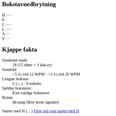
Bokstavnedbrytning
H
·
·
·
·
E
·
L
·
−
·
·
L
·
−
·
·
A
·
−
S
·
·
·
Kjappe fakta
Symboler totalt
18 (15 ditter + 3 dah-er)
Sendetid
~5.1s ved 12 WPM · ~3.1s ved 20 WPM
Lengste bokstav
L (.-..) · 9 enheter
Sjeldne bokstaver
Kun vanlige bokstaver
Rytme
dit-tung (flere korte signaler)
Starter med H (....)
Flere ord som starter med H