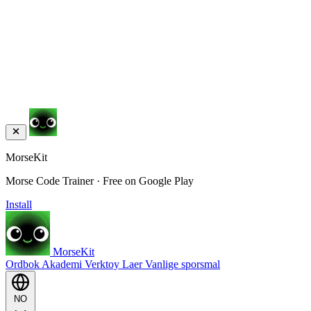
MorseKit
Morse Code Trainer · Free on Google Play
Install
MorseKit
Ordbok
Akademi
Verktoy
Laer
Vanlige sporsmal
NO