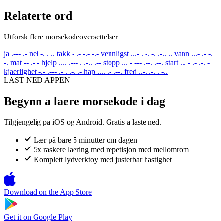
Relaterte ord
Utforsk flere morsekodeoversettelser
ja
.--- .-
nei
-. . ..
takk
- .- -.- -.-
vennligst
...- . -. -. .-.. ..
vann
...- .- -.
-.
mat
-- .- -
hjelp
.... .--- . .-.. .--
stopp
... - --- .--. .--.
start
... - .- .-. -
kjaerlighet
-.- .--- .- . .-. .-
hap
.... .- .--.
fred
..-. .-. . -..
LAST NED APPEN
Begynn a laere morsekode i dag
Tilgjengelig pa iOS og Android. Gratis a laste ned.
Lær på bare 5 minutter om dagen
5x raskere laering med repetisjon med mellomrom
Komplett lydverktoy med justerbar hastighet
Download on the
App Store
Get it on
Google Play