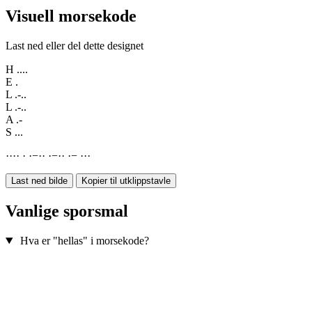
Visuell morsekode
Last ned eller del dette designet
H
....
E
.
L
.-..
L
.-..
A
.-
S
...
·
·
·
·
·
·
−
·
·
·
−
·
·
·
−
·
·
·
Last ned bilde
Kopier til utklippstavle
Vanlige sporsmal
Hva er "hellas" i morsekode?