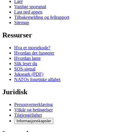
Laer
Vanlige sporsmal
Last ned appen
Tilbakemelding og feilrapport
Sitemap
Ressurser
Hva er morsekode?
Hvordan det fungerer
Hvordan laere
Slik leser du
SOS-signal
Jukseark (PDF)
NATOs fonetiske alfabet
Juridisk
Personvernerklæring
Vilkår og betingelser
Tilgjengelighet
Informasjonskapsler