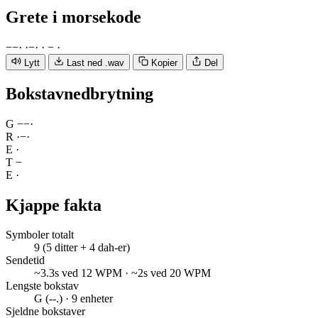
Grete
i morsekode
−
−
·
·
−
·
·
−
·
Lytt
Last ned .wav
Kopier
Del
Bokstavnedbrytning
G
−
−
·
R
·
−
·
E
·
T
−
E
·
Kjappe fakta
Symboler totalt
9 (5 ditter + 4 dah-er)
Sendetid
~3.3s ved 12 WPM · ~2s ved 20 WPM
Lengste bokstav
G (--.) · 9 enheter
Sjeldne bokstaver