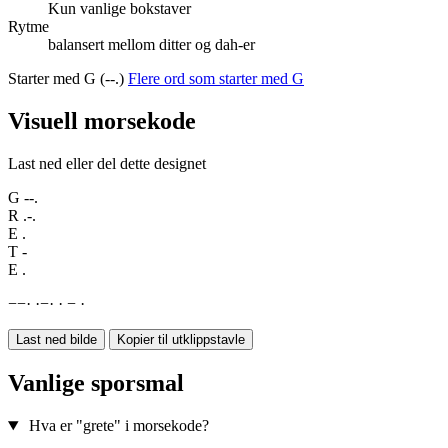
Kun vanlige bokstaver
Rytme
balansert mellom ditter og dah-er
Starter med G (--.)
Flere ord som starter med G
Visuell morsekode
Last ned eller del dette designet
G
--.
R
.-.
E
.
T
-
E
.
−
−
·
·
−
·
·
−
·
Last ned bilde
Kopier til utklippstavle
Vanlige sporsmal
Hva er "grete" i morsekode?