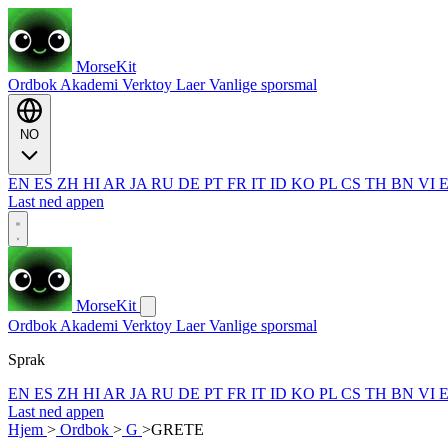
MorseKit
Ordbok
Akademi
Verktoy
Laer
Vanlige sporsmal
NO
EN
ES
ZH
HI
AR
JA
RU
DE
PT
FR
IT
ID
KO
PL
CS
TH
BN
VI
Last ned appen
MorseKit
Ordbok
Akademi
Verktoy
Laer
Vanlige sporsmal
Sprak
EN
ES
ZH
HI
AR
JA
RU
DE
PT
FR
IT
ID
KO
PL
CS
TH
BN
VI
Last ned appen
Hjem
>
Ordbok
>
G
>
GRETE