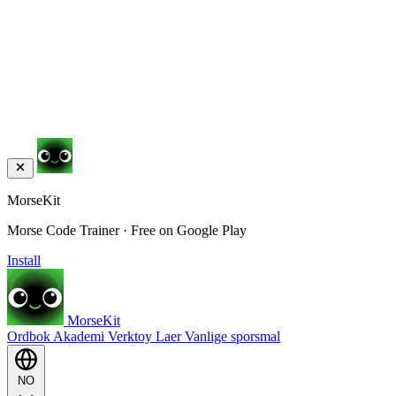
MorseKit
Morse Code Trainer · Free on Google Play
Install
MorseKit
Ordbok
Akademi
Verktoy
Laer
Vanlige sporsmal
NO