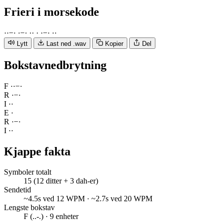
Frieri
i morsekode
·
·
−
·
·
−
·
·
·
·
·
−
·
·
·
Lytt
Last ned .wav
Kopier
Del
Bokstavnedbrytning
F
·
·
−
·
R
·
−
·
I
·
·
E
·
R
·
−
·
I
·
·
Kjappe fakta
Symboler totalt
15 (12 ditter + 3 dah-er)
Sendetid
~4.5s ved 12 WPM · ~2.7s ved 20 WPM
Lengste bokstav
F (..-.) · 9 enheter