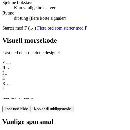
Sjeldne bokstaver
Kun vanlige bokstaver
Rytme
dit-tung (flere korte signaler)
Starter med F (..-.)
Flere ord som starter med F
Visuell morsekode
Last ned eller del dette designet
F
..-.
R
.-.
I
..
E
.
R
.-.
I
..
·
·
−
·
·
−
·
·
·
·
·
−
·
·
·
Last ned bilde
Kopier til utklippstavle
Vanlige sporsmal