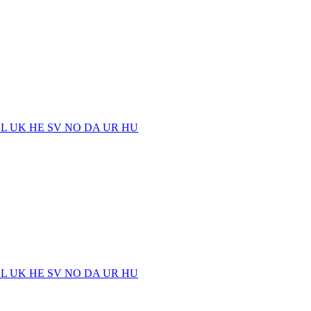
EL
UK
HE
SV
NO
DA
UR
HU
EL
UK
HE
SV
NO
DA
UR
HU