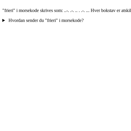
"frieri" i morsekode skrives som: ..-. .-. .. . .-. ... Hver bokstav er 
Hvordan sender du "frieri" i morsekode?