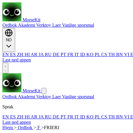
MorseKit
Ordbok
Akademi
Verktoy
Laer
Vanlige sporsmal
NO
EN
ES
ZH
HI
AR
JA
RU
DE
PT
FR
IT
ID
KO
PL
CS
TH
BN
VI
Last ned appen
MorseKit
Ordbok
Akademi
Verktoy
Laer
Vanlige sporsmal
Sprak
EN
ES
ZH
HI
AR
JA
RU
DE
PT
FR
IT
ID
KO
PL
CS
TH
BN
VI
Last ned appen
Hjem
>
Ordbok
>
F
>
FRIERI