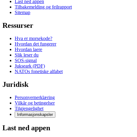
Last ned appen
Tilbakemelding og feilrapport
Sitemap
Ressurser
Hva er morsekode?
Hvordan det fungerer
Hvordan laere
Slik leser du
SOS-signal
Jukseark (PDF)
NATOs fonetiske alfabet
Juridisk
Personvernerklæring
Vilkår og betingelser
Tilgjengelighet
Informasjonskapsler
Last ned appen