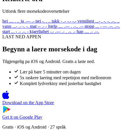
Utforsk flere morsekodeoversettelser
hei
.... . ..
ja
.--- .-
nei
-. . ..
takk
- .- -.- -.-
vennligst
...- . -. -. .-.. ..
vann
...- .- -. -.
mat
-- .- -
hjelp
.... .--- . .-.. .--
stopp
... - --- .--. .--.
start
... - .- .-. -
kjaerlighet
-.- .--- .- . .-. .-
hap
.... .- .--.
LAST NED APPEN
Begynn a laere morsekode i dag
Tilgjengelig pa iOS og Android. Gratis a laste ned.
Lær på bare 5 minutter om dagen
5x raskere laering med repetisjon med mellomrom
Komplett lydverktoy med justerbar hastighet
Download on the
App Store
Get it on
Google Play
Gratis · iOS og Android · 27 språk