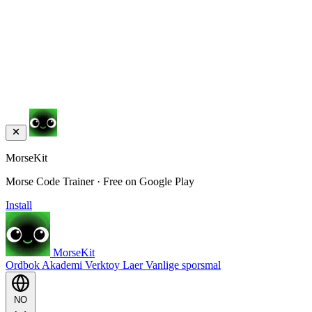
MorseKit
Morse Code Trainer · Free on Google Play
Install
MorseKit
Ordbok
Akademi
Verktoy
Laer
Vanlige sporsmal
NO