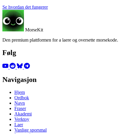
Se hvordan det fungerer
MorseKit
Den premium plattformen for a laere og oversette morsekode.
Følg
Navigasjon
Hjem
Ordbok
Navn
Fraser
Akademi
Verktoy
Laer
Vanlige sporsmal