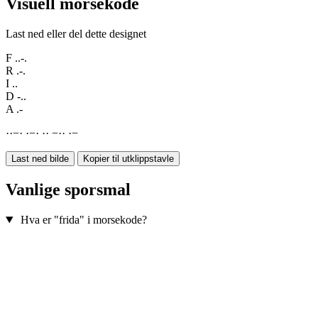
Visuell morsekode
Last ned eller del dette designet
F
..-.
R
.-.
I
..
D
-..
A
.-
·
·
−
·
·
−
·
·
·
−
·
·
·
−
Last ned bilde
Kopier til utklippstavle
Vanlige sporsmal
Hva er "frida" i morsekode?