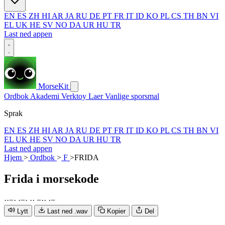
EN
ES
ZH
HI
AR
JA
RU
DE
PT
FR
IT
ID
KO
PL
CS
TH
BN
VI
EL
UK
HE
SV
NO
DA
UR
HU
TR
Last ned appen
MorseKit
Ordbok
Akademi
Verktoy
Laer
Vanlige sporsmal
Sprak
EN
ES
ZH
HI
AR
JA
RU
DE
PT
FR
IT
ID
KO
PL
CS
TH
BN
VI
EL
UK
HE
SV
NO
DA
UR
HU
TR
Last ned appen
Hjem
>
Ordbok
>
F
>
FRIDA
Frida
i morsekode
·
·
−
·
·
−
·
·
·
−
·
·
·
−
Lytt
Last ned .wav
Kopier
Del