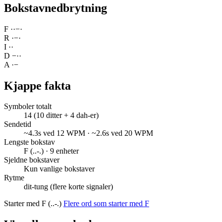
Bokstavnedbrytning
F
·
·
−
·
R
·
−
·
I
·
·
D
−
·
·
A
·
−
Kjappe fakta
Symboler totalt
14 (10 ditter + 4 dah-er)
Sendetid
~4.3s ved 12 WPM · ~2.6s ved 20 WPM
Lengste bokstav
F (..-.) · 9 enheter
Sjeldne bokstaver
Kun vanlige bokstaver
Rytme
dit-tung (flere korte signaler)
Starter med F (..-.)
Flere ord som starter med F