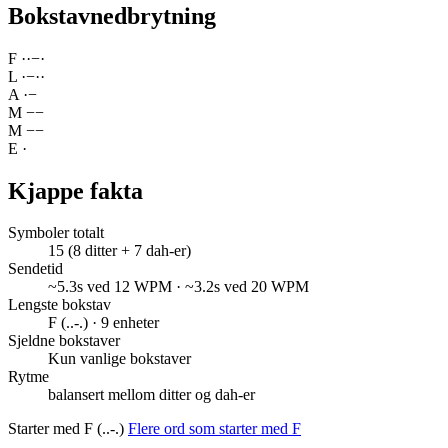
Bokstavnedbrytning
F
·
·
−
·
L
·
−
·
·
A
·
−
M
−
−
M
−
−
E
·
Kjappe fakta
Symboler totalt
15 (8 ditter + 7 dah-er)
Sendetid
~5.3s ved 12 WPM · ~3.2s ved 20 WPM
Lengste bokstav
F (..-.) · 9 enheter
Sjeldne bokstaver
Kun vanlige bokstaver
Rytme
balansert mellom ditter og dah-er
Starter med F (..-.)
Flere ord som starter med F