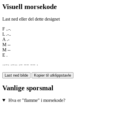
Visuell morsekode
Last ned eller del dette designet
F
..-.
L
.-..
A
.-
M
--
M
--
E
.
·
·
−
·
·
−
·
·
·
−
−
−
−
−
·
Last ned bilde
Kopier til utklippstavle
Vanlige sporsmal
Hva er "flamme" i morsekode?