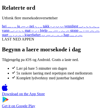
Relaterte ord
Utforsk flere morsekodeoversettelser
hei
.... . ..
ja
.--- .-
nei
-. . ..
takk
- .- -.- -.-
vennligst
...- . -. -. .-.. ..
vann
...- .- -. -.
mat
-- .- -
hjelp
.... .--- . .-.. .--
stopp
... - --- .--. .--.
start
... - .- .-. -
kjaerlighet
-.- .--- .- . .-. .-
hap
.... .- .--.
LAST NED APPEN
Begynn a laere morsekode i dag
Tilgjengelig pa iOS og Android. Gratis a laste ned.
Lær på bare 5 minutter om dagen
5x raskere laering med repetisjon med mellomrom
Komplett lydverktoy med justerbar hastighet
Download on the
App Store
Get it on
Google Play