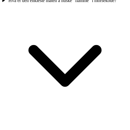
Hva er den enkleste måten å huske "flamme" i morsekode?