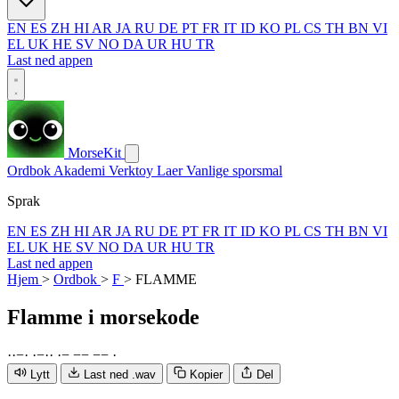
EN
ES
ZH
HI
AR
JA
RU
DE
PT
FR
IT
ID
KO
PL
CS
TH
BN
VI
EL
UK
HE
SV
NO
DA
UR
HU
TR
Last ned appen
MorseKit
Ordbok
Akademi
Verktoy
Laer
Vanlige sporsmal
Sprak
EN
ES
ZH
HI
AR
JA
RU
DE
PT
FR
IT
ID
KO
PL
CS
TH
BN
VI
EL
UK
HE
SV
NO
DA
UR
HU
TR
Last ned appen
Hjem
>
Ordbok
>
F
>
FLAMME
Flamme
i morsekode
·
·
−
·
·
−
·
·
·
−
−
−
−
−
·
Lytt
Last ned .wav
Kopier
Del