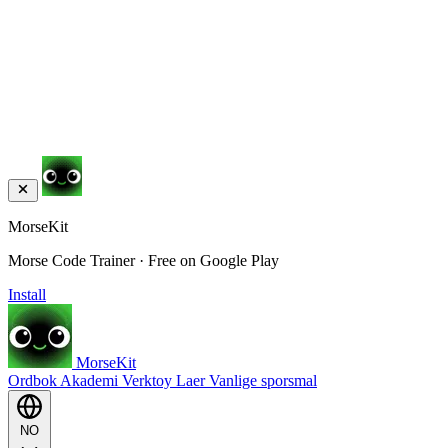
MorseKit
Morse Code Trainer · Free on Google Play
Install
MorseKit
Ordbok
Akademi
Verktoy
Laer
Vanlige sporsmal
NO