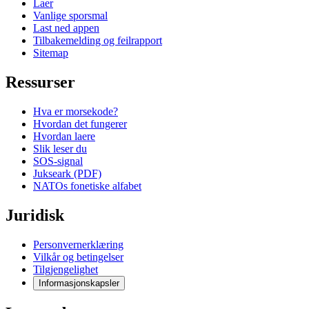
Laer
Vanlige sporsmal
Last ned appen
Tilbakemelding og feilrapport
Sitemap
Ressurser
Hva er morsekode?
Hvordan det fungerer
Hvordan laere
Slik leser du
SOS-signal
Jukseark (PDF)
NATOs fonetiske alfabet
Juridisk
Personvernerklæring
Vilkår og betingelser
Tilgjengelighet
Informasjonskapsler