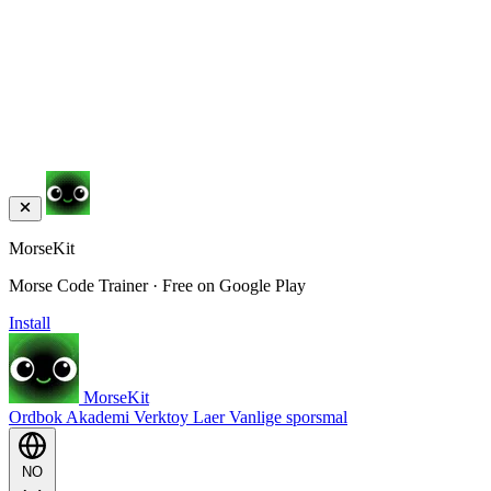
MorseKit
Morse Code Trainer · Free on Google Play
Install
MorseKit
Ordbok
Akademi
Verktoy
Laer
Vanlige sporsmal
NO