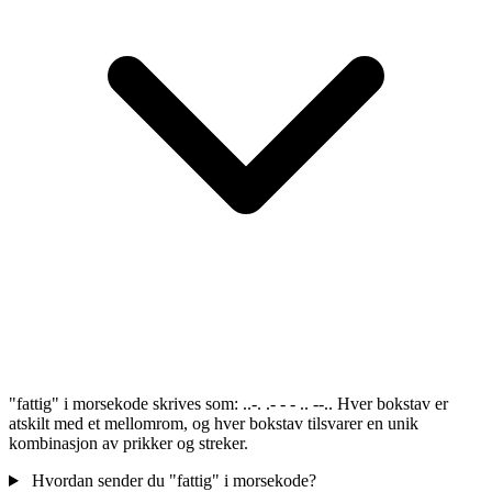
"fattig" i morsekode skrives som: ..-. .- - - .. --.. Hver bokstav er
atskilt med et mellomrom, og hver bokstav tilsvarer en unik
kombinasjon av prikker og streker.
Hvordan sender du "fattig" i morsekode?