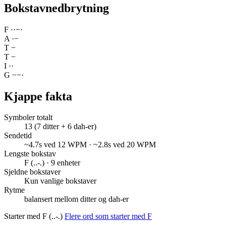
Bokstavnedbrytning
F
·
·
−
·
A
·
−
T
−
T
−
I
·
·
G
−
−
·
Kjappe fakta
Symboler totalt
13 (7 ditter + 6 dah-er)
Sendetid
~4.7s ved 12 WPM · ~2.8s ved 20 WPM
Lengste bokstav
F (..-.) · 9 enheter
Sjeldne bokstaver
Kun vanlige bokstaver
Rytme
balansert mellom ditter og dah-er
Starter med F (..-.)
Flere ord som starter med F