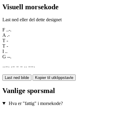
Visuell morsekode
Last ned eller del dette designet
F
..-.
A
.-
T
-
T
-
I
..
G
--.
·
·
−
·
·
−
−
−
·
·
−
−
·
Last ned bilde
Kopier til utklippstavle
Vanlige sporsmal
Hva er "fattig" i morsekode?