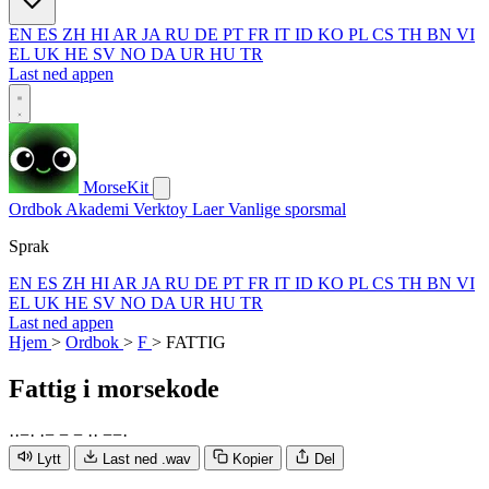
EN
ES
ZH
HI
AR
JA
RU
DE
PT
FR
IT
ID
KO
PL
CS
TH
BN
VI
EL
UK
HE
SV
NO
DA
UR
HU
TR
Last ned appen
MorseKit
Ordbok
Akademi
Verktoy
Laer
Vanlige sporsmal
Sprak
EN
ES
ZH
HI
AR
JA
RU
DE
PT
FR
IT
ID
KO
PL
CS
TH
BN
VI
EL
UK
HE
SV
NO
DA
UR
HU
TR
Last ned appen
Hjem
>
Ordbok
>
F
>
FATTIG
Fattig
i morsekode
·
·
−
·
·
−
−
−
·
·
−
−
·
Lytt
Last ned .wav
Kopier
Del