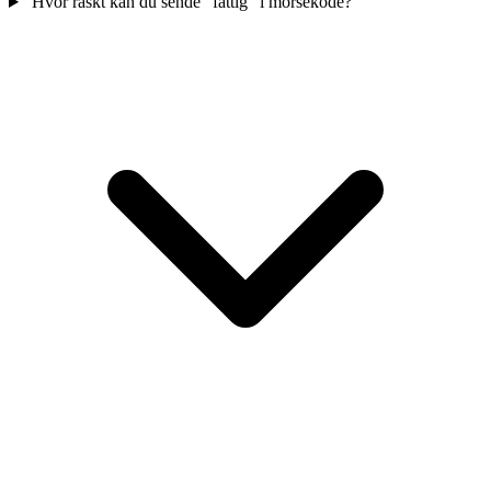
Hvor raskt kan du sende "fattig" i morsekode?