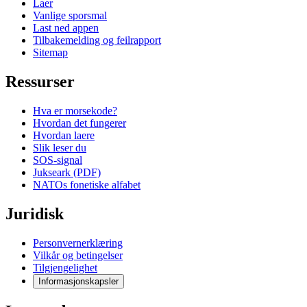
Laer
Vanlige sporsmal
Last ned appen
Tilbakemelding og feilrapport
Sitemap
Ressurser
Hva er morsekode?
Hvordan det fungerer
Hvordan laere
Slik leser du
SOS-signal
Jukseark (PDF)
NATOs fonetiske alfabet
Juridisk
Personvernerklæring
Vilkår og betingelser
Tilgjengelighet
Informasjonskapsler