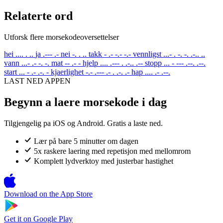
Relaterte ord
Utforsk flere morsekodeoversettelser
hei
.... . ..
ja
.--- .-
nei
-. . ..
takk
- .- -.- -.-
vennligst
...- . -. -. .-.. ..
vann
...- .- -. -.
mat
-- .- -
hjelp
.... .--- . .-.. .--
stopp
... - --- .--. .--.
start
... - .- .-. -
kjaerlighet
-.- .--- .- . .-. .-
hap
.... .- .--.
LAST NED APPEN
Begynn a laere morsekode i dag
Tilgjengelig pa iOS og Android. Gratis a laste ned.
Lær på bare 5 minutter om dagen
5x raskere laering med repetisjon med mellomrom
Komplett lydverktoy med justerbar hastighet
Download on the
App Store
Get it on
Google Play