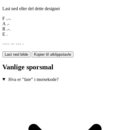
Last ned eller del dette designet
F
..-.
A
.-
R
.-.
E
.
·
·
−
·
·
−
·
−
·
·
Last ned bilde
Kopier til utklippstavle
Vanlige sporsmal
Hva er "fare" i morsekode?