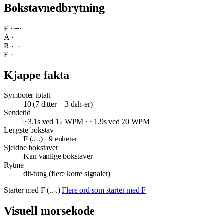
Bokstavnedbrytning
F
·
·
−
·
A
·
−
R
·
−
·
E
·
Kjappe fakta
Symboler totalt
10 (7 ditter + 3 dah-er)
Sendetid
~3.1s ved 12 WPM · ~1.9s ved 20 WPM
Lengste bokstav
F (..-.) · 9 enheter
Sjeldne bokstaver
Kun vanlige bokstaver
Rytme
dit-tung (flere korte signaler)
Starter med F (..-.)
Flere ord som starter med F
Visuell morsekode