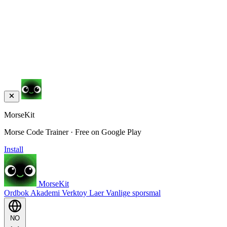
MorseKit
Morse Code Trainer · Free on Google Play
Install
MorseKit
Ordbok
Akademi
Verktoy
Laer
Vanlige sporsmal
NO