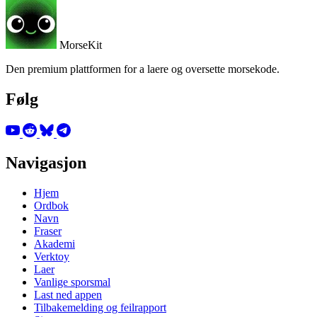
MorseKit
Den premium plattformen for a laere og oversette morsekode.
Følg
Navigasjon
Hjem
Ordbok
Navn
Fraser
Akademi
Verktoy
Laer
Vanlige sporsmal
Last ned appen
Tilbakemelding og feilrapport