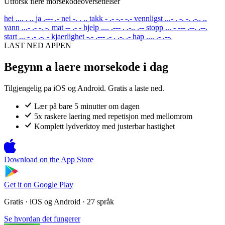
Utforsk flere morsekodeoversettelser
hei
.... . ..
ja
.--- .-
nei
-. . ..
takk
- .- -.- -.-
vennligst
...- . -. -. .-.. ..
vann
...- .- -. -.
mat
-- .- -
hjelp
.... .--- . .-.. .--
stopp
... - --- .--. .--.
start
... - .- .-. -
kjaerlighet
-.- .--- .- . .-. .-
hap
.... .- .--.
LAST NED APPEN
Begynn a laere morsekode i dag
Tilgjengelig pa iOS og Android. Gratis a laste ned.
Lær på bare 5 minutter om dagen
5x raskere laering med repetisjon med mellomrom
Komplett lydverktoy med justerbar hastighet
Download on the
App Store
Get it on
Google Play
Gratis · iOS og Android · 27 språk
Se hvordan det fungerer