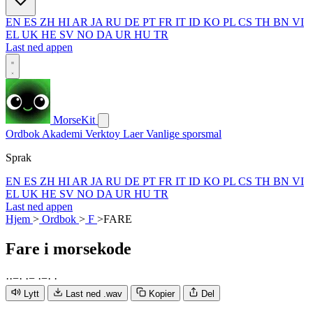
EN
ES
ZH
HI
AR
JA
RU
DE
PT
FR
IT
ID
KO
PL
CS
TH
BN
VI
EL
UK
HE
SV
NO
DA
UR
HU
TR
Last ned appen
MorseKit
Ordbok
Akademi
Verktoy
Laer
Vanlige sporsmal
Sprak
EN
ES
ZH
HI
AR
JA
RU
DE
PT
FR
IT
ID
KO
PL
CS
TH
BN
VI
EL
UK
HE
SV
NO
DA
UR
HU
TR
Last ned appen
Hjem
>
Ordbok
>
F
>
FARE
Fare
i morsekode
·
·
−
·
·
−
·
−
·
·
Lytt
Last ned .wav
Kopier
Del