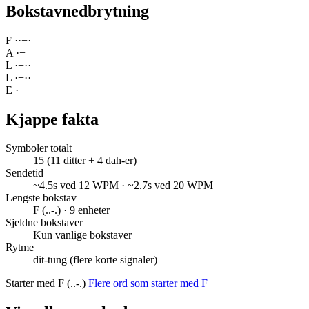
Bokstavnedbrytning
F
·
·
−
·
A
·
−
L
·
−
·
·
L
·
−
·
·
E
·
Kjappe fakta
Symboler totalt
15 (11 ditter + 4 dah-er)
Sendetid
~4.5s ved 12 WPM · ~2.7s ved 20 WPM
Lengste bokstav
F (..-.) · 9 enheter
Sjeldne bokstaver
Kun vanlige bokstaver
Rytme
dit-tung (flere korte signaler)
Starter med F (..-.)
Flere ord som starter med F