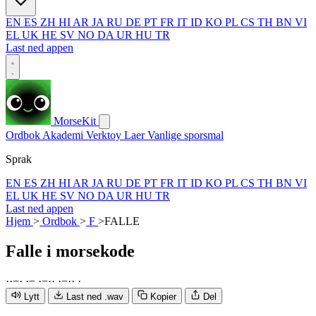
EN
ES
ZH
HI
AR
JA
RU
DE
PT
FR
IT
ID
KO
PL
CS
TH
BN
VI
EL
UK
HE
SV
NO
DA
UR
HU
TR
Last ned appen
MorseKit
Ordbok
Akademi
Verktoy
Laer
Vanlige sporsmal
Sprak
EN
ES
ZH
HI
AR
JA
RU
DE
PT
FR
IT
ID
KO
PL
CS
TH
BN
VI
EL
UK
HE
SV
NO
DA
UR
HU
TR
Last ned appen
Hjem
>
Ordbok
>
F
>
FALLE
Falle
i morsekode
·
·
−
·
·
−
·
−
·
·
·
−
·
·
·
Lytt
Last ned .wav
Kopier
Del