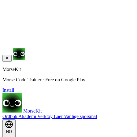
MorseKit
Morse Code Trainer · Free on Google Play
Install
MorseKit
Ordbok
Akademi
Verktoy
Laer
Vanlige sporsmal
NO