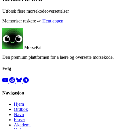
Utforsk flere morsekodeoversettelser
Memoriser raskere ->
Hent appen
MorseKit
Den premium plattformen for a laere og oversette morsekode.
Følg
Navigasjon
Hjem
Ordbok
Navn
Fraser
Akademi