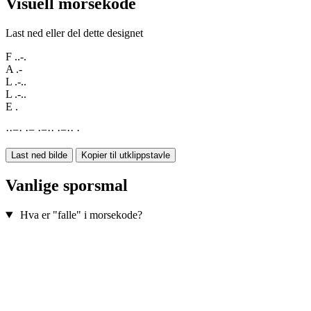
Visuell morsekode
Last ned eller del dette designet
F
..-.
A
.-
L
.-..
L
.-..
E
.
·
·
−
·
·
−
·
−
·
·
·
−
·
·
·
Last ned bilde
Kopier til utklippstavle
Vanlige sporsmal
Hva er "falle" i morsekode?