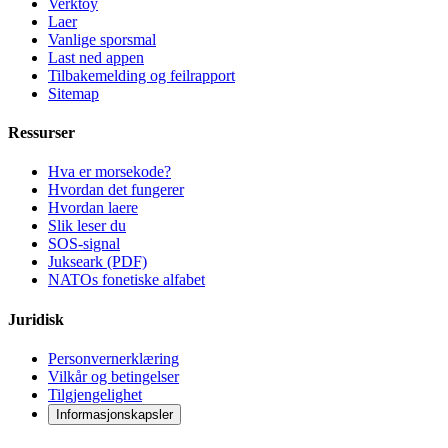
Verktoy
Laer
Vanlige sporsmal
Last ned appen
Tilbakemelding og feilrapport
Sitemap
Ressurser
Hva er morsekode?
Hvordan det fungerer
Hvordan laere
Slik leser du
SOS-signal
Jukseark (PDF)
NATOs fonetiske alfabet
Juridisk
Personvernerklæring
Vilkår og betingelser
Tilgjengelighet
Informasjonskapsler