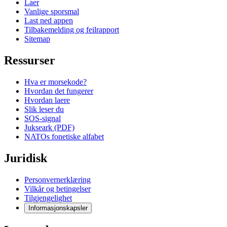
Laer
Vanlige sporsmal
Last ned appen
Tilbakemelding og feilrapport
Sitemap
Ressurser
Hva er morsekode?
Hvordan det fungerer
Hvordan laere
Slik leser du
SOS-signal
Jukseark (PDF)
NATOs fonetiske alfabet
Juridisk
Personvernerklæring
Vilkår og betingelser
Tilgjengelighet
Informasjonskapsler