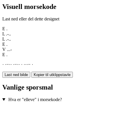
Visuell morsekode
Last ned eller del dette designet
E
.
L
.-..
L
.-..
E
.
V
...-
E
.
·
·
−
·
·
·
−
·
·
·
·
·
·
−
·
Last ned bilde
Kopier til utklippstavle
Vanlige sporsmal
Hva er "elleve" i morsekode?