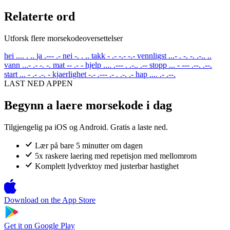
Relaterte ord
Utforsk flere morsekodeoversettelser
hei
.... . ..
ja
.--- .-
nei
-. . ..
takk
- .- -.- -.-
vennligst
...- . -. -. .-.. ..
vann
...- .- -. -.
mat
-- .- -
hjelp
.... .--- . .-.. .--
stopp
... - --- .--. .--.
start
... - .- .-. -
kjaerlighet
-.- .--- .- . .-. .-
hap
.... .- .--.
LAST NED APPEN
Begynn a laere morsekode i dag
Tilgjengelig pa iOS og Android. Gratis a laste ned.
Lær på bare 5 minutter om dagen
5x raskere laering med repetisjon med mellomrom
Komplett lydverktoy med justerbar hastighet
Download on the
App Store
Get it on
Google Play