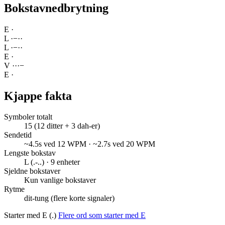
Bokstavnedbrytning
E
·
L
·
−
·
·
L
·
−
·
·
E
·
V
·
·
·
−
E
·
Kjappe fakta
Symboler totalt
15 (12 ditter + 3 dah-er)
Sendetid
~4.5s ved 12 WPM · ~2.7s ved 20 WPM
Lengste bokstav
L (.-..) · 9 enheter
Sjeldne bokstaver
Kun vanlige bokstaver
Rytme
dit-tung (flere korte signaler)
Starter med E (.)
Flere ord som starter med E