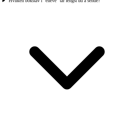
Hvilken bokstav i "elleve" tar lengst tid å sende?