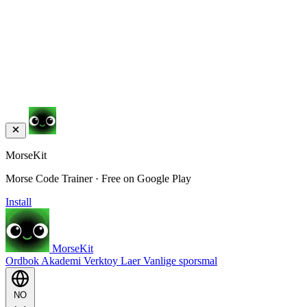
MorseKit
Morse Code Trainer · Free on Google Play
Install
MorseKit
Ordbok
Akademi
Verktoy
Laer
Vanlige sporsmal
NO