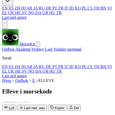
EN
ES
ZH
HI
AR
JA
RU
DE
PT
FR
IT
ID
KO
PL
CS
TH
BN
VI
EL
UK
HE
SV
NO
DA
UR
HU
TR
Last ned appen
MorseKit
Ordbok
Akademi
Verktoy
Laer
Vanlige sporsmal
Sprak
EN
ES
ZH
HI
AR
JA
RU
DE
PT
FR
IT
ID
KO
PL
CS
TH
BN
VI
EL
UK
HE
SV
NO
DA
UR
HU
TR
Last ned appen
Hjem
>
Ordbok
>
E
>
ELLEVE
Elleve
i morsekode
·
·
−
·
·
·
−
·
·
·
·
·
·
−
·
Lytt
Last ned .wav
Kopier
Del