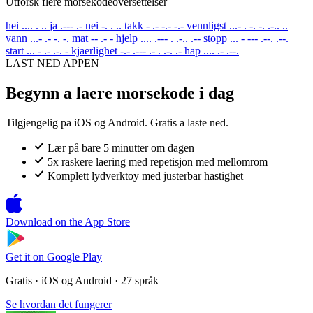
Utforsk flere morsekodeoversettelser
hei
.... . ..
ja
.--- .-
nei
-. . ..
takk
- .- -.- -.-
vennligst
...- . -. -. .-.. ..
vann
...- .- -. -.
mat
-- .- -
hjelp
.... .--- . .-.. .--
stopp
... - --- .--. .--.
start
... - .- .-. -
kjaerlighet
-.- .--- .- . .-. .-
hap
.... .- .--.
LAST NED APPEN
Begynn a laere morsekode i dag
Tilgjengelig pa iOS og Android. Gratis a laste ned.
Lær på bare 5 minutter om dagen
5x raskere laering med repetisjon med mellomrom
Komplett lydverktoy med justerbar hastighet
Download on the
App Store
Get it on
Google Play
Gratis · iOS og Android · 27 språk
Se hvordan det fungerer