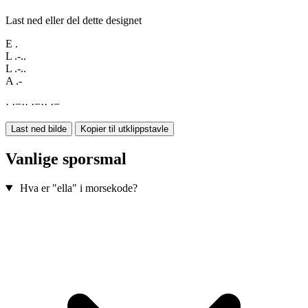
Last ned eller del dette designet
E
.
L
.-..
L
.-..
A
.-
·
·
−
·
·
·
−
·
·
·
−
Last ned bilde
Kopier til utklippstavle
Vanlige sporsmal
Hva er "ella" i morsekode?