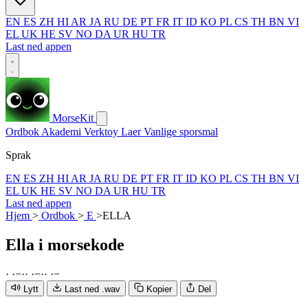
EN
ES
ZH
HI
AR
JA
RU
DE
PT
FR
IT
ID
KO
PL
CS
TH
BN
VI
EL
UK
HE
SV
NO
DA
UR
HU
TR
Last ned appen
MorseKit
Ordbok
Akademi
Verktoy
Laer
Vanlige sporsmal
Sprak
EN
ES
ZH
HI
AR
JA
RU
DE
PT
FR
IT
ID
KO
PL
CS
TH
BN
VI
EL
UK
HE
SV
NO
DA
UR
HU
TR
Last ned appen
Hjem
>
Ordbok
>
E
>
ELLA
Ella
i morsekode
·
·
−
·
·
·
−
·
·
·
−
Lytt
Last ned .wav
Kopier
Del