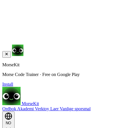
MorseKit
Morse Code Trainer · Free on Google Play
Install
MorseKit
Ordbok
Akademi
Verktoy
Laer
Vanlige sporsmal
NO