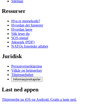
Sitemap
Ressurser
Hva er morsekode?
Hvordan det fungerer
Hvordan laere
Slik leser du
SOS-signal
Jukseark (PDF)
NATOs fonetiske alfabet
Juridisk
Personvernerklæring
Vilkår og betingelser
Tilgjengelighet
Informasjonskapsler
Last ned appen
Tilgjengelig pa iOS og Android. Gratis a laste ned.