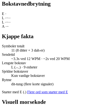
Bokstavnedbrytning
E
·
L
·
−
·
·
L
·
−
·
·
A
·
−
Kjappe fakta
Symboler totalt
11 (8 ditter + 3 dah-er)
Sendetid
~3.3s ved 12 WPM · ~2s ved 20 WPM
Lengste bokstav
L (.-..) · 9 enheter
Sjeldne bokstaver
Kun vanlige bokstaver
Rytme
dit-tung (flere korte signaler)
Starter med E (.)
Flere ord som starter med E
Visuell morsekode