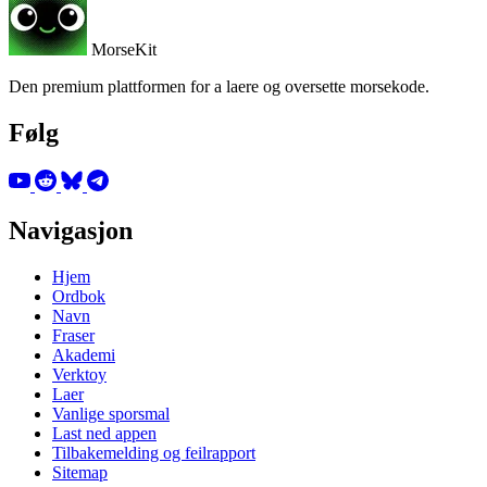
MorseKit
Den premium plattformen for a laere og oversette morsekode.
Følg
Navigasjon
Hjem
Ordbok
Navn
Fraser
Akademi
Verktoy
Laer
Vanlige sporsmal
Last ned appen
Tilbakemelding og feilrapport
Sitemap