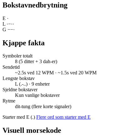
Bokstavnedbrytning
E
·
L
·
−
·
·
G
−
−
·
Kjappe fakta
Symboler totalt
8 (5 ditter + 3 dah-er)
Sendetid
~2.5s ved 12 WPM · ~1.5s ved 20 WPM
Lengste bokstav
L (.-..) · 9 enheter
Sjeldne bokstaver
Kun vanlige bokstaver
Rytme
dit-tung (flere korte signaler)
Starter med E (.)
Flere ord som starter med E
Visuell morsekode