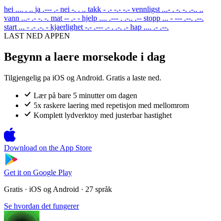
hei
.... . ..
ja
.--- .-
nei
-. . ..
takk
- .- -.- -.-
vennligst
...- . -. -. .-.. ..
vann
...- .- -. -.
mat
-- .- -
hjelp
.... .--- . .-.. .--
stopp
... - --- .--. .--.
start
... - .- .-. -
kjaerlighet
-.- .--- .- . .-. .-
hap
.... .- .--.
LAST NED APPEN
Begynn a laere morsekode i dag
Tilgjengelig pa iOS og Android. Gratis a laste ned.
Lær på bare 5 minutter om dagen
5x raskere laering med repetisjon med mellomrom
Komplett lydverktoy med justerbar hastighet
Download on the
App Store
Get it on
Google Play
Gratis · iOS og Android · 27 språk
Se hvordan det fungerer