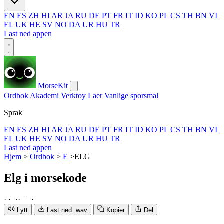
EN
ES
ZH
HI
AR
JA
RU
DE
PT
FR
IT
ID
KO
PL
CS
TH
BN
VI
EL
UK
HE
SV
NO
DA
UR
HU
TR
Last ned appen
MorseKit
Ordbok
Akademi
Verktoy
Laer
Vanlige sporsmal
Sprak
EN
ES
ZH
HI
AR
JA
RU
DE
PT
FR
IT
ID
KO
PL
CS
TH
BN
VI
EL
UK
HE
SV
NO
DA
UR
HU
TR
Last ned appen
Hjem
>
Ordbok
>
E
>
ELG
Elg
i morsekode
·
·
−
·
·
−
−
·
Lytt
Last ned .wav
Kopier
Del