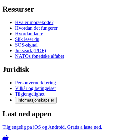
Ressurser
Hva er morsekode?
Hvordan det fungerer
Hvordan laere
Slik leser du
SOS-signal
Jukseark (PDF)
NATOs fonetiske alfabet
Juridisk
Personvernerklæring
Vilkår og betingelser
Tilgjengelighet
Informasjonskapsler
Last ned appen
Tilgjengelig pa iOS og Android. Gratis a laste ned.