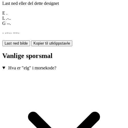
Last ned eller del dette designet
E
.
L
.-..
G
--.
·
·
−
·
·
−
−
·
Last ned bilde
Kopier til utklippstavle
Vanlige sporsmal
Hva er "elg" i morsekode?