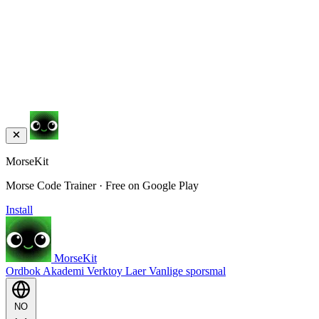
MorseKit
Morse Code Trainer · Free on Google Play
Install
MorseKit
Ordbok
Akademi
Verktoy
Laer
Vanlige sporsmal
NO