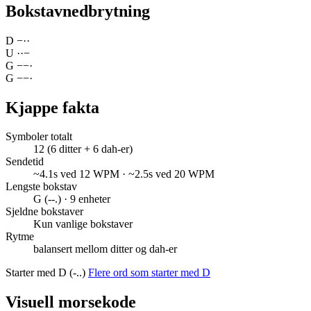
Bokstavnedbrytning
D
−
·
·
U
·
·
−
G
−
−
·
G
−
−
·
Kjappe fakta
Symboler totalt
12 (6 ditter + 6 dah-er)
Sendetid
~4.1s ved 12 WPM · ~2.5s ved 20 WPM
Lengste bokstav
G (--.) · 9 enheter
Sjeldne bokstaver
Kun vanlige bokstaver
Rytme
balansert mellom ditter og dah-er
Starter med D (-..)
Flere ord som starter med D
Visuell morsekode