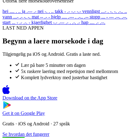
Utforsk flere morsekodeoversettelser
hei
.... . ..
ja
.--- .-
nei
-. . ..
takk
- .- -.- -.-
vennligst
...- . -. -. .-.. ..
vann
...- .- -. -.
mat
-- .- -
hjelp
.... .--- . .-.. .--
stopp
... - --- .--. .--.
start
... - .- .-. -
kjaerlighet
-.- .--- .- . .-. .-
hap
.... .- .--.
LAST NED APPEN
Begynn a laere morsekode i dag
Tilgjengelig pa iOS og Android. Gratis a laste ned.
Lær på bare 5 minutter om dagen
5x raskere laering med repetisjon med mellomrom
Komplett lydverktoy med justerbar hastighet
Download on the
App Store
Get it on
Google Play
Gratis · iOS og Android · 27 språk
Se hvordan det fungerer