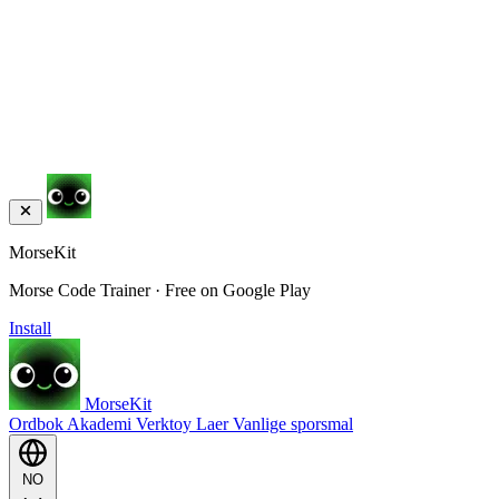
MorseKit
Morse Code Trainer · Free on Google Play
Install
MorseKit
Ordbok
Akademi
Verktoy
Laer
Vanlige sporsmal
NO