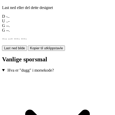
Last ned eller del dette designet
D
-..
U
..-
G
--.
G
--.
−
·
·
·
·
−
−
−
·
−
−
·
Last ned bilde
Kopier til utklippstavle
Vanlige sporsmal
Hva er "dugg" i morsekode?