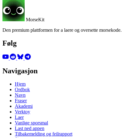
MorseKit
Den premium plattformen for a laere og oversette morsekode.
Følg
Navigasjon
Hjem
Ordbok
Navn
Fraser
Akademi
Verktoy
Laer
Vanlige sporsmal
Last ned appen
Tilbakemelding og feilrapport