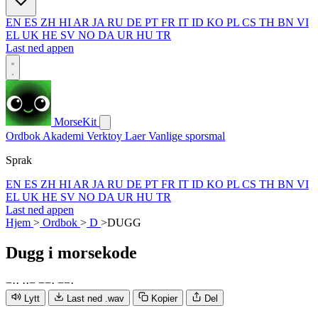
EN
ES
ZH
HI
AR
JA
RU
DE
PT
FR
IT
ID
KO
PL
CS
TH
BN
VI
EL
UK
HE
SV
NO
DA
UR
HU
TR
Last ned appen
MorseKit
Ordbok
Akademi
Verktoy
Laer
Vanlige sporsmal
Sprak
EN
ES
ZH
HI
AR
JA
RU
DE
PT
FR
IT
ID
KO
PL
CS
TH
BN
VI
EL
UK
HE
SV
NO
DA
UR
HU
TR
Last ned appen
Hjem
>
Ordbok
>
D
>
DUGG
Dugg
i morsekode
−
·
·
·
·
−
−
−
·
−
−
·
Lytt
Last ned .wav
Kopier
Del